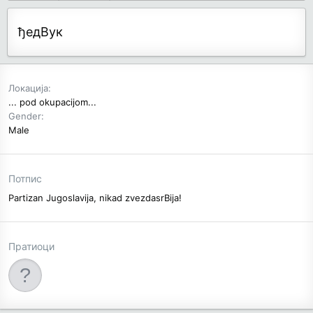
ђедВук
Локација
... pod okupacijom...
Gender
Male
Потпис
Partizan Jugoslavija, nikad zvezdasrBija!
Пратиоци