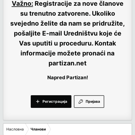
Važno:
Registracije za nove članove
su trenutno
zatvorene
. Ukoliko
svejedno želite da nam se pridružite,
pošaljite E-mail Uredništvu koje će
Vas uputiti u proceduru. Kontak
informacije možete pronaći na
partizan.net
Napred Partizan!
Регистрација
Пријава
Насловна
Чланови