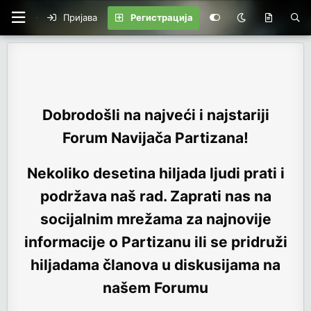
Пријава
Регистрација
Dobrodošli na najveći i najstariji
Forum Navijača Partizana!
Nekoliko desetina hiljada ljudi prati i
podržava naš rad. Zaprati nas na
socijalnim mrežama za najnovije
informacije o Partizanu ili se pridruži
hiljadama članova u diskusijama na
našem Forumu