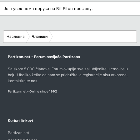
Још увек нема порука на Bili Piton профилу.
Насловна
Чланови
Partizan.net - Forum navijača Partizana
Sa skoro 5.000 članova, Forum okuplja sve zaljubljenike u crno-belu
boju. Ukoliko želite da nam se pridružite, a registracije nisu otvorene,
kontaktirajte nas
.
Partizan.net - Online since 1992
Korisni linkovi
Partizan.net