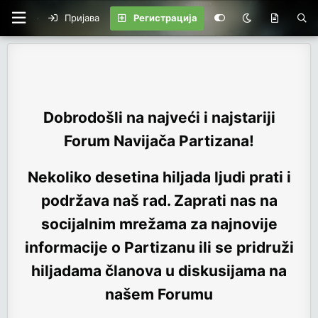
Пријава
Регистрација
Dobrodošli na najveći i najstariji
Forum Navijača Partizana!
Nekoliko desetina hiljada ljudi prati i
podržava naš rad. Zaprati nas na
socijalnim mrežama za najnovije
informacije o Partizanu ili se pridruži
hiljadama članova u diskusijama na
našem Forumu