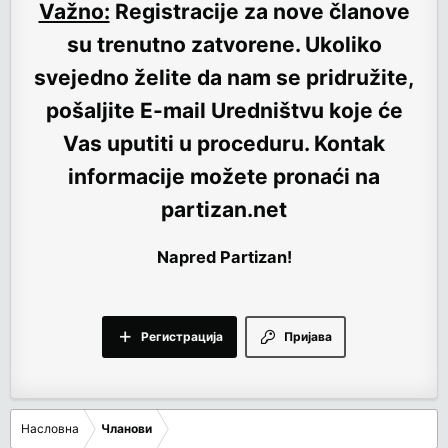
Važno:
Registracije za nove članove
su trenutno
zatvorene
. Ukoliko
svejedno želite da nam se pridružite,
pošaljite E-mail Uredništvu koje će
Vas uputiti u proceduru. Kontak
informacije možete pronaći na
partizan.net
Napred Partizan!
Регистрација
Пријава
Насловна
Чланови