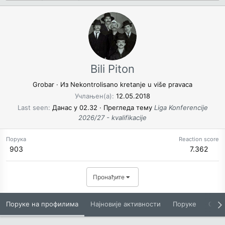
Bili Piton
Grobar
·
Из
Nekontrolisano kretanje u više pravaca
Учлањен(а)
12.05.2018
Last seen
Данас у 02.32
·
Прегледа тему
Liga Konferencije
2026/27 - kvalifikacije
Порука
Reaction score
903
7.362
Пронађите
Поруке на профилима
Најновије активности
Поруке
O Вам