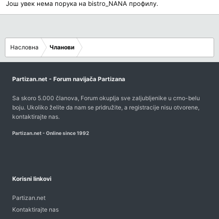
Још увек нема порука на bistro_NANA профилу.
Насловна
Чланови
Partizan.net - Forum navijača Partizana
Sa skoro 5.000 članova, Forum okuplja sve zaljubljenike u crno-belu
boju. Ukoliko želite da nam se pridružite, a registracije nisu otvorene,
kontaktirajte nas
.
Partizan.net - Online since 1992
Korisni linkovi
Partizan.net
Kontaktirajte nas