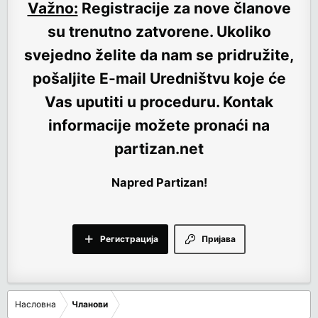
Važno:
Registracije za nove članove
su trenutno
zatvorene
. Ukoliko
svejedno želite da nam se pridružite,
pošaljite E-mail Uredništvu koje će
Vas uputiti u proceduru. Kontak
informacije možete pronaći na
partizan.net
Napred Partizan!
Регистрација
Пријава
Насловна
Чланови