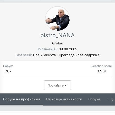
bistro_NANA
Grobar
Учлањен(а)
09.08.2009
Last seen
Пре 2 минута
·
Прегледа нове садржаје
Порука
Reaction score
707
3.931
Пронађите
Поруке на профилима
Најновије активности
Поруке
O Вам