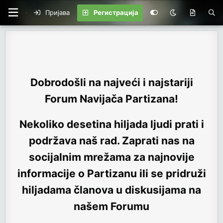
Пријава
Регистрација
Dobrodošli na najveći i najstariji
Forum Navijača Partizana!
Nekoliko desetina hiljada ljudi prati i
podržava naš rad. Zaprati nas na
socijalnim mrežama za najnovije
informacije o Partizanu ili se pridruži
hiljadama članova u diskusijama na
našem Forumu