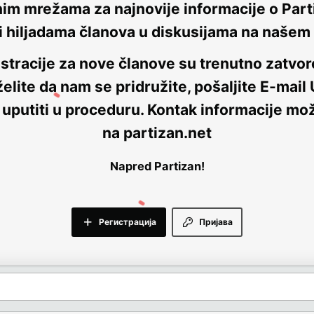
nim mrežama za najnovije informacije o Parti
i hiljadama članova u diskusijama na naše
stracije za nove članove su trenutno
zatvor
elite da nam se pridružite, pošaljite E-mail
 uputiti u proceduru. Kontak informacije mo
na
partizan.net
Napred Partizan!
Регистрација
Пријава