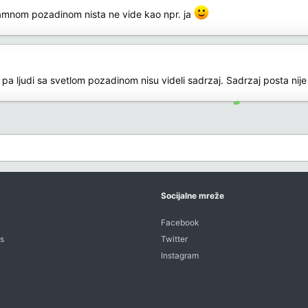
amnom pozadinom nista ne vide kao npr. ja
 pa ljudi sa svetlom pozadinom nisu videli sadrzaj. Sadrzaj posta nij
Socijalne mreže
Facebook
s
Twitter
Instagram