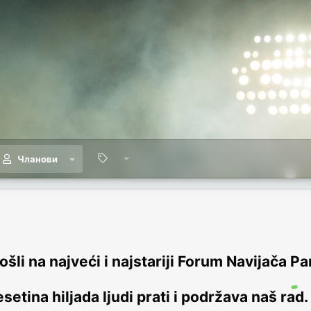
Чланови
šli na najveći i najstariji Forum Navijača Pa
setina hiljada ljudi prati i podržava naš rad.