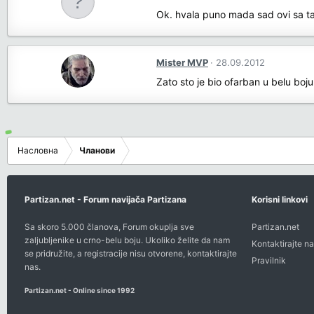
Ok. hvala puno mada sad ovi sa t
Mister MVP
28.09.2012
Zato sto je bio ofarban u belu boju
Насловна
Чланови
Partizan.net - Forum navijača Partizana
Korisni linkovi
Sa skoro 5.000 članova, Forum okuplja sve
Partizan.net
zaljubljenike u crno-belu boju. Ukoliko želite da nam
Kontaktirajte na
se pridružite, a registracije nisu otvorene,
kontaktirajte
Pravilnik
nas
.
Partizan.net - Online since 1992