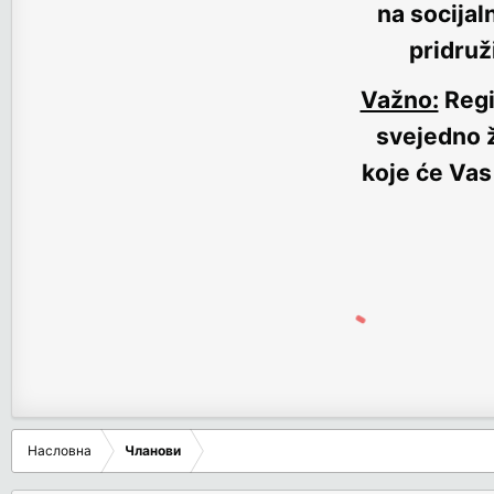
na socijal
pridruž
Važno:
Regi
svejedno ž
koje će Vas
Насловна
Чланови