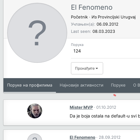
El Fenomeno
Početnik
·
Из
Provincijski Urugvaj
Учлањен(а)
06.09.2012
Last seen
08.03.2023
Порука
124
Пронађите
Поруке на профилима
Најновије активности
Поруке
O В
Mister MVP
01.10.2012
Da je boja ostala na default-u svi b
El Fenomeno
28.09.2012