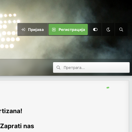
Пријава
Регистрација
rtizana!
 Zaprati nas