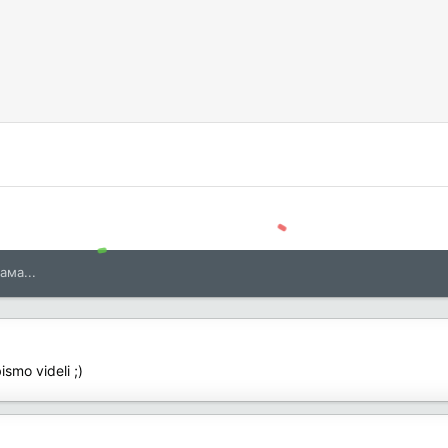
ама...
ismo videli ;)