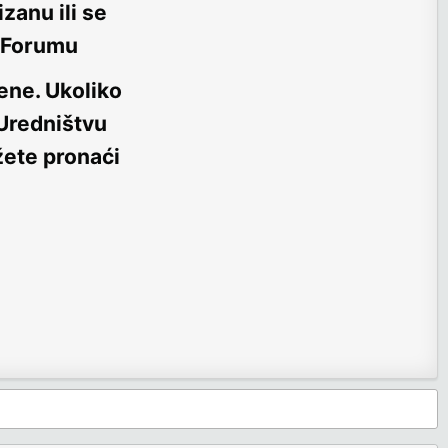
zanu ili se
m Forumu
ene
. Ukoliko
 Uredništvu
žete pronaći