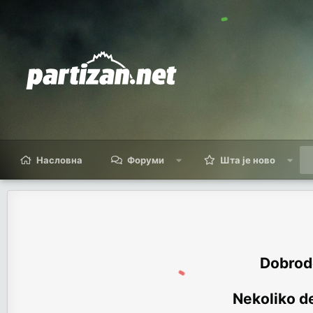
Насловна
Форуми
Шта је ново
Dobrodo
Nekoliko de