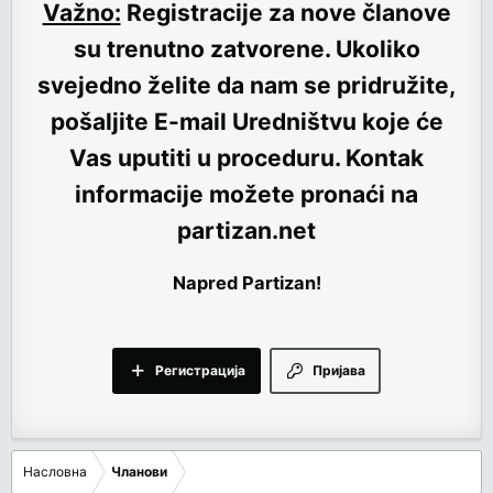
Važno:
Registracije za nove članove
su trenutno
zatvorene
. Ukoliko
svejedno želite da nam se pridružite,
pošaljite E-mail Uredništvu koje će
Vas uputiti u proceduru. Kontak
informacije možete pronaći na
partizan.net
Napred Partizan!
Регистрација
Пријава
Насловна
Чланови