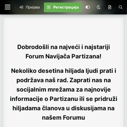
Пријава
Регистрација
Dobrodošli na najveći i najstariji
Forum Navijača Partizana!
Nekoliko desetina hiljada ljudi prati i
podržava naš rad. Zaprati nas na
socijalnim mrežama za najnovije
informacije o Partizanu ili se pridruži
hiljadama članova u diskusijama na
našem Forumu