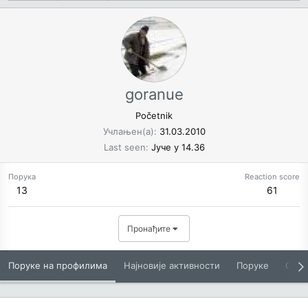
goranue
Početnik
Учлањен(а)
31.03.2010
Last seen
Јуче у 14.36
Порука
Reaction score
13
61
Пронађите
Поруке на профилима
Најновије активности
Поруке
O Вам