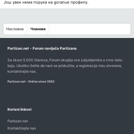
Још увек нема порука на goranue профилу.
Насловна
Чланови
Partizan.net - Forum navijača Partizana
Sa skoro 5.000 članova, Forum okuplja sve zaljubljenike u crno-belu
boju. Ukoliko želite da nam se pridružite, a registracije nisu otvorene,
kontaktirajte nas
.
Partizan.net - Online since 1992
Korisni linkovi
Partizan.net
Kontaktirajte nas