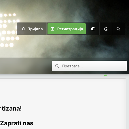
Пријава
Регистрација
rtizana!
 Zaprati nas