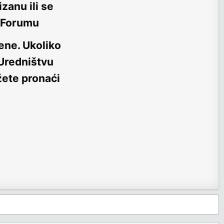
zanu ili se
m Forumu
ene
. Ukoliko
 Uredništvu
žete pronaći