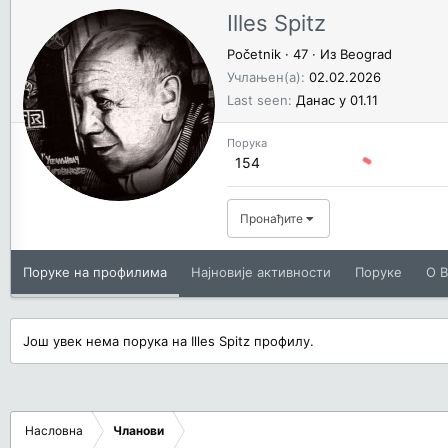
Illes Spitz
Početnik
·
47
·
Из
Beograd
Учлањен(а)
02.02.2026
Last seen
Данас у 01.11
Порука
154
Пронађите
Поруке на профилима
Најновије активности
Поруке
O В
Још увек нема порука на Illes Spitz профилу.
Насловна
Чланови