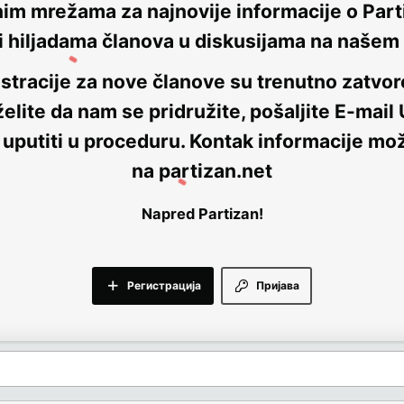
nim mrežama za najnovije informacije o Parti
i hiljadama članova u diskusijama na naše
stracije za nove članove su trenutno
zatvor
elite da nam se pridružite, pošaljite E-mail
 uputiti u proceduru. Kontak informacije mo
na
partizan.net
Napred Partizan!
Регистрација
Пријава