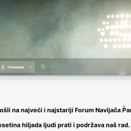
Чланови
šli na najveći i najstariji Forum Navijača Pa
setina hiljada ljudi prati i podržava naš rad.