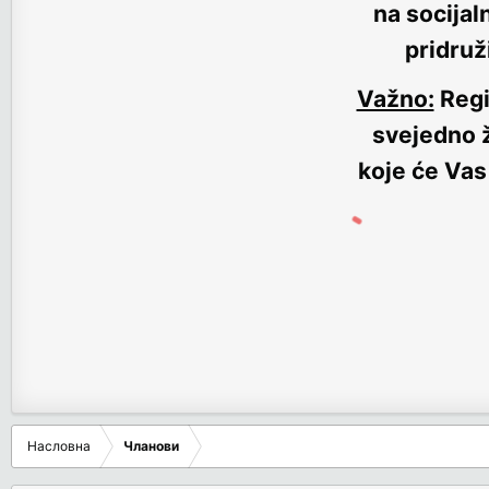
na socijal
pridruž
Važno:
Regi
svejedno ž
koje će Vas
Насловна
Чланови