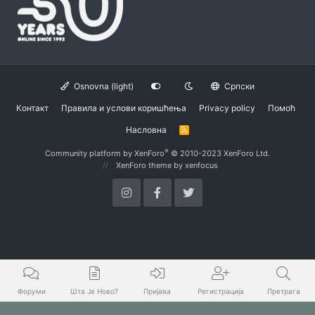
Osnovna (light)
Српски
Контакт
Правила и услови коришћења
Privacy policy
Помоћ
Насловна
R
S
S
®
Community platform by XenForo
© 2010-2023 XenForo Ltd.
XenForo theme
by xenfocus
Форуми
Шта Је Ново?
Пријава
Регистрација
Претрага