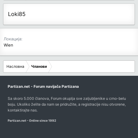
Loki85
Локација
Wien
Насловна
Чланови
Partizan.net - Forum navijača Partizana
Sa skoro 5.000 članova, Forum okuplja sve zaljubljenike u crno-belu
boju. Ukoliko želite da nam se pridružite, a registracije nisu otvorene,
kontaktirajte nas
.
Partizan.net - Online since 1992