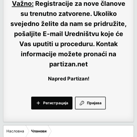
Važno:
Registracije za nove članove
su trenutno
zatvorene
. Ukoliko
svejedno želite da nam se pridružite,
pošaljite E-mail Uredništvu koje će
Vas uputiti u proceduru. Kontak
informacije možete pronaći na
partizan.net
Napred Partizan!
Регистрација
Пријава
Насловна
Чланови