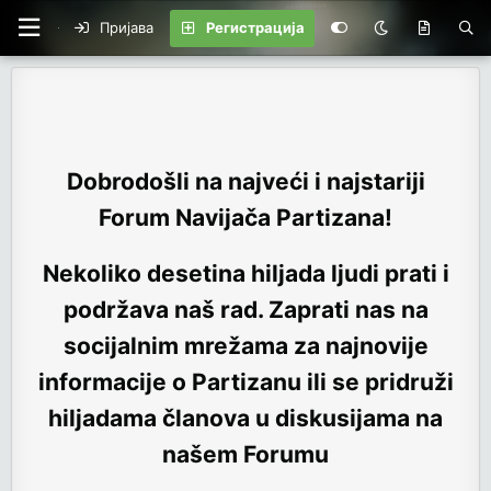
Пријава
Регистрација
Dobrodošli na najveći i najstariji
Forum Navijača Partizana!
Nekoliko desetina hiljada ljudi prati i
podržava naš rad. Zaprati nas na
socijalnim mrežama za najnovije
informacije o Partizanu ili se pridruži
hiljadama članova u diskusijama na
našem Forumu