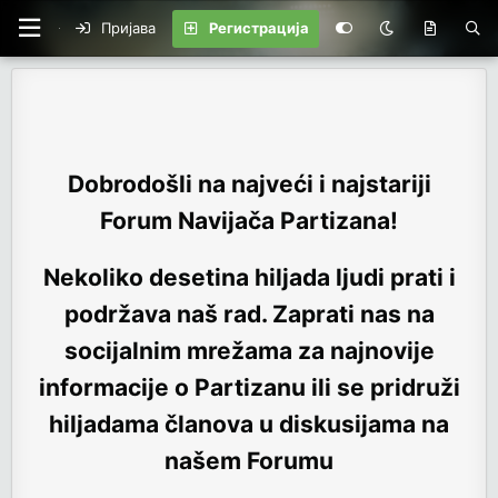
Пријава
Регистрација
Dobrodošli na najveći i najstariji
Forum Navijača Partizana!
Nekoliko desetina hiljada ljudi prati i
podržava naš rad. Zaprati nas na
socijalnim mrežama za najnovije
informacije o Partizanu ili se pridruži
hiljadama članova u diskusijama na
našem Forumu