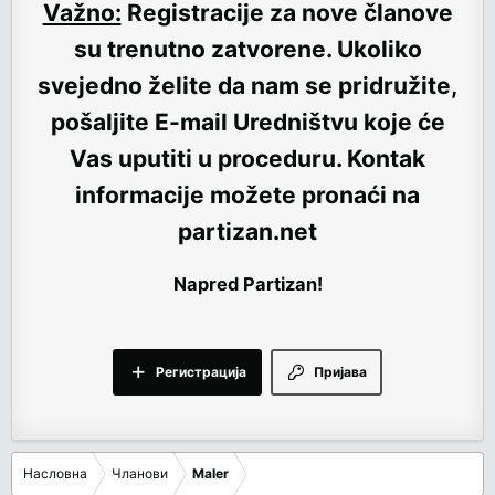
Važno:
Registracije za nove članove
su trenutno
zatvorene
. Ukoliko
svejedno želite da nam se pridružite,
pošaljite E-mail Uredništvu koje će
Vas uputiti u proceduru. Kontak
informacije možete pronaći na
partizan.net
Napred Partizan!
Регистрација
Пријава
Насловна
Чланови
Maler