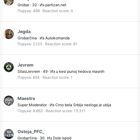
Grobar
·
32
·
Из
partizan.net
Порука
489
Reaction score
0
Jegda
Grobarčina
·
Из
Autokomanda
Порука
2.123
Reaction score
61
Jevrem
SilasiJevrem
·
49
·
Из
u kesi punoj hedova masnih
Порука
854
Reaction score
1
Maestro
Super Moderator
·
Из
Crno bela Srbija nesloga je ubija
Порука
8.663
Reaction score
13.311
Ostoja_PFC_
Grobarčina
·
36
·
Из
Dole ispod