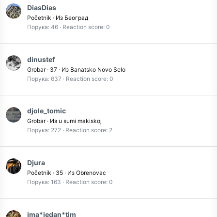
DiasDias
Početnik
·
Из
Београд
Порука
46
Reaction score
0
dinustef
Grobar
·
37
·
Из
Banatsko Novo Selo
Порука
637
Reaction score
0
djole_tomic
Grobar
·
Из
u sumi makiskoj
Порука
272
Reaction score
2
Djura
Početnik
·
35
·
Из
Obrenovac
Порука
163
Reaction score
0
ima*jedan*tim