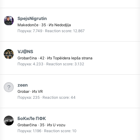
SpejsNigrutin
Makedonče
·
35
·
Из
Nedodjija
Порука
7.749
Reaction score
12.867
VJ@NS
Grobarčina
·
42
·
Из
Topèidera lepša strana
Порука
4.233
Reaction score
3.132
zeen
Grobar
·
Из
VR
Порука
235
Reaction score
44
БоКиЛе ПФК
Grobarčina
·
35
·
Из
U vozu
Порука
1.196
Reaction score
10