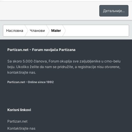
Детаљније...
Насловна
Чланови
Maler
Partizan.net - Forum navijača Partizana
Sa skoro 5.000 članova, Forum okuplja sve zaljubljenike u crno-belu
boju. Ukoliko želite da nam se pridružite, a registracije nisu otvorene,
kontaktirajte nas
.
Partizan.net - Online since 1992
Korisni linkovi
Partizan.net
Kontaktirajte nas