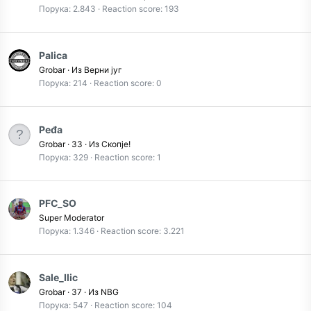
Порука
2.843
Reaction score
193
Palica
Grobar
·
Из
Верни југ
Порука
214
Reaction score
0
Peđa
Grobar
·
33
·
Из
Скопje!
Порука
329
Reaction score
1
PFC_SO
Super Moderator
Порука
1.346
Reaction score
3.221
Sale_Ilic
Grobar
·
37
·
Из
NBG
Порука
547
Reaction score
104