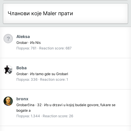
Чланови које Maler прати
Aleksa
Grobar
·
Из
Nis
Порука
761
Reaction score
687
Boba
Grobar
·
Из
tamo gde su Grobari
Порука
336
Reaction score
1
bronx
Grobarčina
·
32
·
Из
u drzavi u kojoj budale govore, fukare se
bogate a
Порука
1.344
Reaction score
26