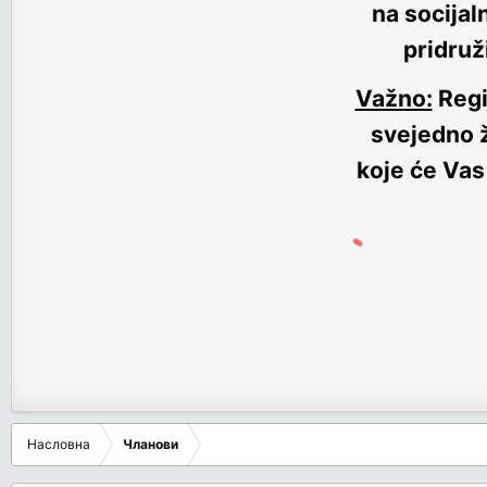
na socijal
pridruž
Važno:
Regi
svejedno ž
koje će Vas
Насловна
Чланови