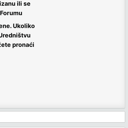
zanu ili se
m Forumu
ene
. Ukoliko
 Uredništvu
žete pronaći