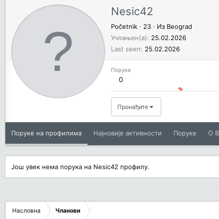
Nesic42
Početnik
·
23
·
Из
Beograd
Учлањен(а)
25.02.2026
Last seen
25.02.2026
Порука
0
Пронађите
Поруке на профилима
Најновије активности
Поруке
O В
Још увек нема порука на Nesic42 профилу.
Насловна
Чланови