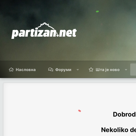
Насловна
Форуми
Шта је ново
Dobrodo
Nekoliko de