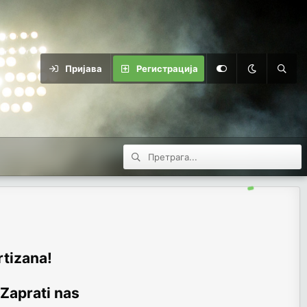
Пријава
Регистрација
rtizana!
 Zaprati nas