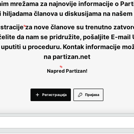
nim mrežama za najnovije informacije o Parti
i hiljadama članova u diskusijama na naše
stracije za nove članove su trenutno
zatvor
elite da nam se pridružite, pošaljite E-mail
 uputiti u proceduru. Kontak informacije mo
na
partizan.net
Napred Partizan!
Регистрација
Пријава