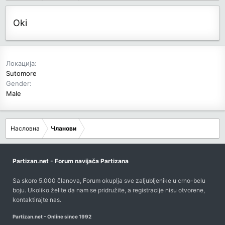
Oki
Локација
Sutomore
Gender
Male
Насловна
Чланови
Partizan.net - Forum navijača Partizana
Sa skoro 5.000 članova, Forum okuplja sve zaljubljenike u crno-belu
boju. Ukoliko želite da nam se pridružite, a registracije nisu otvorene,
kontaktirajte nas
.
Partizan.net - Online since 1992