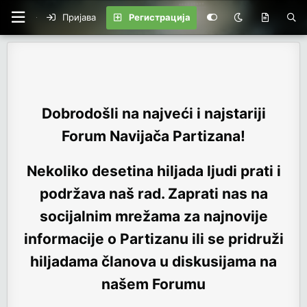
Пријава
Регистрација
Dobrodošli na najveći i najstariji
Forum Navijača Partizana!
Nekoliko desetina hiljada ljudi prati i
podržava naš rad. Zaprati nas na
socijalnim mrežama za najnovije
informacije o Partizanu ili se pridruži
hiljadama članova u diskusijama na
našem Forumu