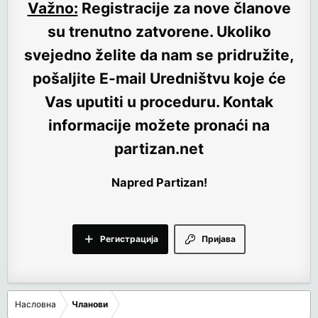
Važno:
Registracije za nove članove
su trenutno
zatvorene
. Ukoliko
svejedno želite da nam se pridružite,
pošaljite E-mail Uredništvu koje će
Vas uputiti u proceduru. Kontak
informacije možete pronaći na
partizan.net
Napred Partizan!
Регистрација
Пријава
Насловна
Чланови