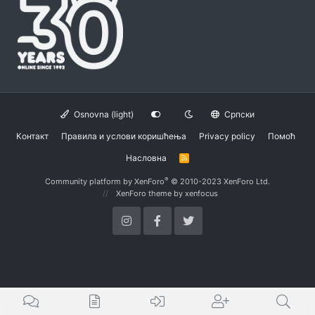
Osnovna (light)
Српски
Контакт
Правила и услови коришћења
Privacy policy
Помоћ
Насловна
R
S
S
®
Community platform by XenForo
© 2010-2023 XenForo Ltd.
XenForo theme
by xenfocus