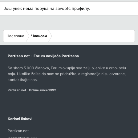
Још увек нема порука на savopfc профилу.
Насловна
Чланови
Partizan.net - Forum navijača Partizana
Sa skoro 5.000 članova, Forum okuplja sve zaljubljenike u crno-belu
boju. Ukoliko želite da nam se pridružite, a registracije nisu otvorene,
kontaktirajte nas
.
Partizan.net - Online since 1992
Korisni linkovi
Partizan.net