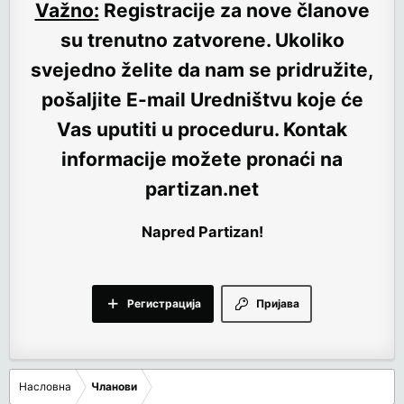
Važno:
Registracije za nove članove
su trenutno
zatvorene
. Ukoliko
svejedno želite da nam se pridružite,
pošaljite E-mail Uredništvu koje će
Vas uputiti u proceduru. Kontak
informacije možete pronaći na
partizan.net
Napred Partizan!
Регистрација
Пријава
Насловна
Чланови