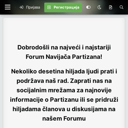
Пријава
Регистрација
Dobrodošli na najveći i najstariji
Forum Navijača Partizana!
Nekoliko desetina hiljada ljudi prati i
podržava naš rad. Zaprati nas na
socijalnim mrežama za najnovije
informacije o Partizanu ili se pridruži
hiljadama članova u diskusijama na
našem Forumu