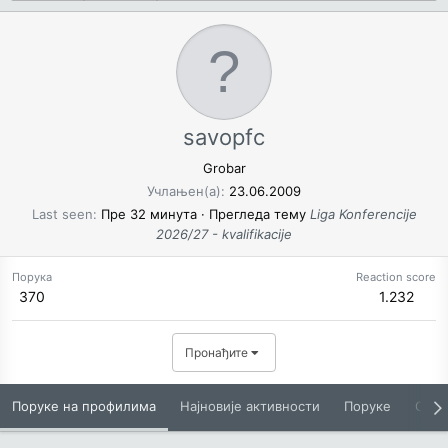
savopfc
Grobar
Учлањен(а)
23.06.2009
Last seen
Пре 32 минута
·
Прегледа тему
Liga Konferencije
2026/27 - kvalifikacije
Порука
Reaction score
370
1.232
Пронађите
Поруке на профилима
Најновије активности
Поруке
O Вам