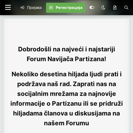
Пријава
Регистрација
Dobrodošli na najveći i najstariji
Forum Navijača Partizana!
Nekoliko desetina hiljada ljudi prati i
podržava naš rad. Zaprati nas na
socijalnim mrežama za najnovije
informacije o Partizanu ili se pridruži
hiljadama članova u diskusijama na
našem Forumu