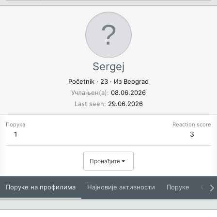
Sergej
Početnik
·
23
·
Из
Beograd
Учлањен(а)
08.06.2026
Last seen
29.06.2026
Порука
Reaction score
1
3
Пронађите
Поруке на профилима
Најновије активности
Поруке
O Вам