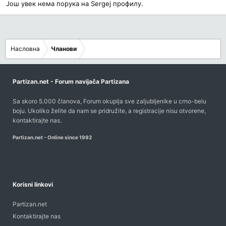
Још увек нема порука на Sergej профилу.
Насловна
Чланови
Partizan.net - Forum navijača Partizana
Sa skoro 5.000 članova, Forum okuplja sve zaljubljenike u crno-belu
boju. Ukoliko želite da nam se pridružite, a registracije nisu otvorene,
kontaktirajte nas
.
Partizan.net - Online since 1992
Korisni linkovi
Partizan.net
Kontaktirajte nas