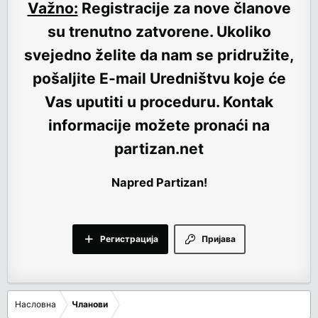
Važno:
Registracije za nove članove
su trenutno
zatvorene
. Ukoliko
svejedno želite da nam se pridružite,
pošaljite E-mail Uredništvu koje će
Vas uputiti u proceduru. Kontak
informacije možete pronaći na
partizan.net
Napred Partizan!
Регистрација
Пријава
Насловна
Чланови