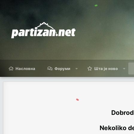
Насловна
Форуми
Шта је ново
Dobrodo
Nekoliko de