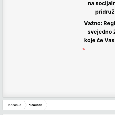
na socijal
pridruž
Važno:
Regi
svejedno ž
koje će Vas
Насловна
Чланови