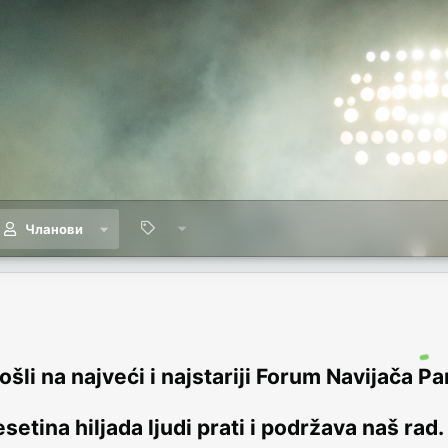
Чланови
šli na najveći i najstariji Forum Navijača Pa
setina hiljada ljudi prati i podržava naš rad.