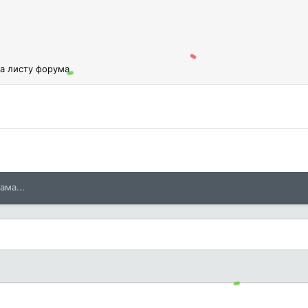
а листу форума
ама...