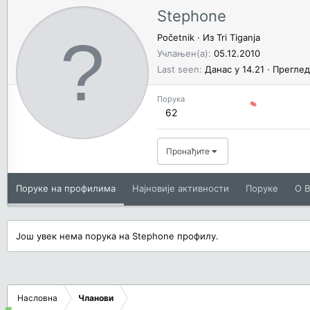
Stephone
Početnik
·
Из
Tri Tiganja
Учлањен(а)
05.12.2010
Last seen
Данас у 14.21
·
Преглед
Порука
62
Пронађите
Поруке на профилима
Најновије активности
Поруке
O В
Још увек нема порука на Stephone профилу.
Насловна
Чланови