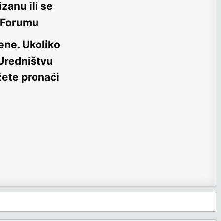
zanu ili se
m Forumu
ene
. Ukoliko
 Uredništvu
žete pronaći