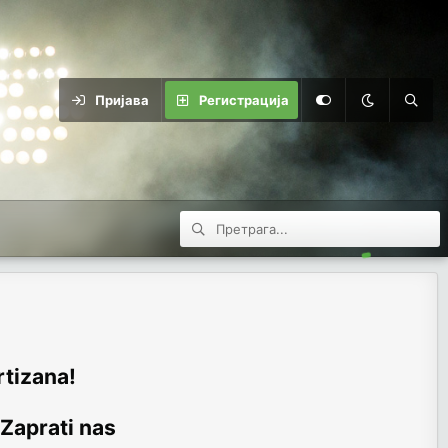
Пријава
Регистрација
rtizana!
 Zaprati nas