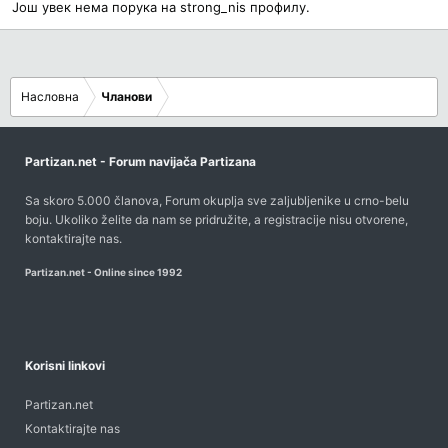
Још увек нема порука на strong_nis профилу.
Насловна
Чланови
Partizan.net - Forum navijača Partizana
Sa skoro 5.000 članova, Forum okuplja sve zaljubljenike u crno-belu
boju. Ukoliko želite da nam se pridružite, a registracije nisu otvorene,
kontaktirajte nas
.
Partizan.net - Online since 1992
Korisni linkovi
Partizan.net
Kontaktirajte nas