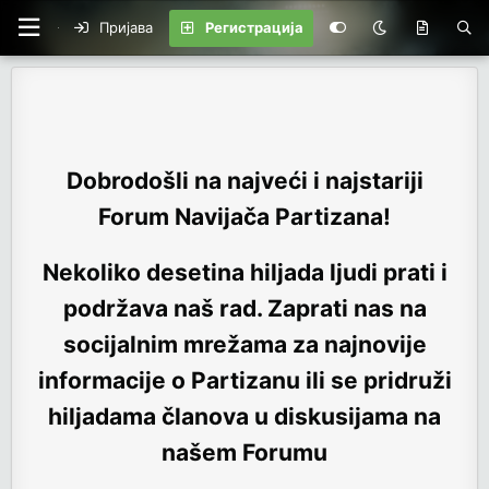
Пријава
Регистрација
Dobrodošli na najveći i najstariji
Forum Navijača Partizana!
Nekoliko desetina hiljada ljudi prati i
podržava naš rad. Zaprati nas na
socijalnim mrežama za najnovije
informacije o Partizanu ili se pridruži
hiljadama članova u diskusijama na
našem Forumu