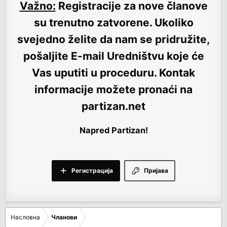
Važno:
Registracije za nove članove
su trenutno
zatvorene
. Ukoliko
svejedno želite da nam se pridružite,
pošaljite E-mail Uredništvu koje će
Vas uputiti u proceduru. Kontak
informacije možete pronaći na
partizan.net
Napred Partizan!
Регистрација
Пријава
Насловна
Чланови