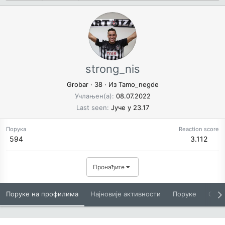
strong_nis
Grobar
·
38
·
Из
Tamo_negde
Учлањен(а)
08.07.2022
Last seen
Јуче у 23.17
Порука
Reaction score
594
3.112
Пронађите
Поруке на профилима
Најновије активности
Поруке
O Вам