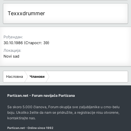
Texxxdrummer
Рођендан
30.10.1986 (Старост: 39)
Локација
Novi sad
Насловна
Чланови
Partizan.net - Forum navijača Partizana
Sa skoro 5.000 članova, Forum okuplja sve zaljubljenike u crno-belu
boju. Ukoliko želite da nam se pridružite, a registracije nisu otvorene,
kontaktirajte nas
.
Partizan.net - Online since 1992