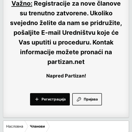
Važno:
Registracije za nove članove
su trenutno
zatvorene
. Ukoliko
svejedno želite da nam se pridružite,
pošaljite E-mail Uredništvu koje će
Vas uputiti u proceduru. Kontak
informacije možete pronaći na
partizan.net
Napred Partizan!
Регистрација
Пријава
Насловна
Чланови