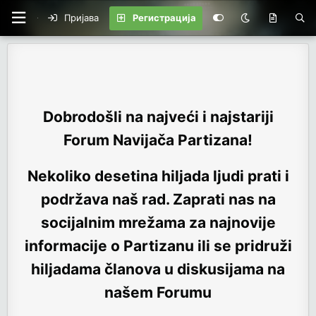
Пријава
Регистрација
Dobrodošli na najveći i najstariji
Forum Navijača Partizana!
Nekoliko desetina hiljada ljudi prati i
podržava naš rad. Zaprati nas na
socijalnim mrežama za najnovije
informacije o Partizanu ili se pridruži
hiljadama članova u diskusijama na
našem Forumu