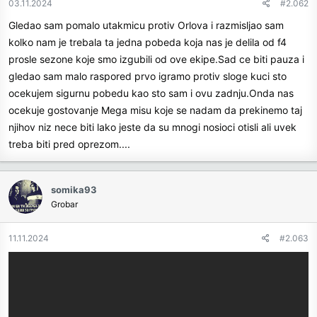
03.11.2024
#2.062
Gledao sam pomalo utakmicu protiv Orlova i razmisljao sam
kolko nam je trebala ta jedna pobeda koja nas je delila od f4
prosle sezone koje smo izgubili od ove ekipe.Sad ce biti pauza i
gledao sam malo raspored prvo igramo protiv sloge kuci sto
ocekujem sigurnu pobedu kao sto sam i ovu zadnju.Onda nas
ocekuje gostovanje Mega misu koje se nadam da prekinemo taj
njihov niz nece biti lako jeste da su mnogi nosioci otisli ali uvek
treba biti pred oprezom....
somika93
Grobar
11.11.2024
#2.063