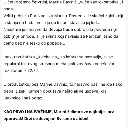
U četvrtoj smo četvrtini, Marina Davinić ,,vuče kao lokomotiva,, i
onda...
Veliki peh i za Partizan i za Marinu. Povredila je skočni zglob, nije
u stanju da hoda, nose je do klupe, stavljaju joj led...
Najbitnije je naravno da devojci bude dobro i da povreda nije
ozbiljnije prirode, ali je svima koji navijaju za Partizan jasno da
ćemo bez nje teško do pobede...
Ipak, rezultatska ,,klackalica,, za infarkt se nastavlja, ali se
regularni tok ovog stresnog meča ipak završava nerešenim
rezultatom - 72:72.
U produžetku, bez Marine Davinić, to naravno baš i ne ide kako
treba, Džeki Karmen pokušava nešto ali ne uspeva, kraj
utakmice i naš poraz.
KAO PRVO I NAJVAŽNIJE, Marini želimo sve najbolje i brz
oporavak! Drži se devojko! Svi smo uz tebe!