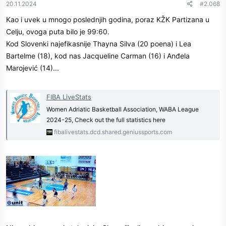
n
20.11.2024
#2.068
s
Kao i uvek u mnogo poslednjih godina, poraz KŽK Partizana u
:
Celju, ovoga puta bilo je 99:60.
Kod Slovenki najefikasnije Thayna Silva (20 poena) i Lea
Bartelme (18), kod nas Jacqueline Carman (16) i Anđela
Marojević (14)...
FIBA LiveStats
Women Adriatic Basketball Association, WABA League
2024-25, Check out the full statistics here
fibalivestats.dcd.shared.geniussports.com