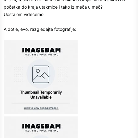
početka do kraja utakmice i tako iz meča u meč?
Uostalom videćemo.
A dotle, evo, razgledajte fotografije: