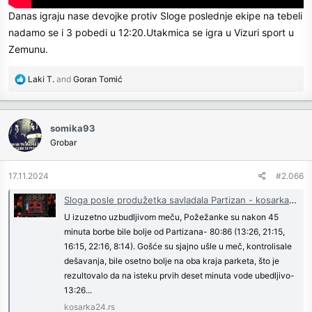
Danas igraju nase devojke protiv Sloge poslednje ekipe na tebeli
nadamo se i 3 pobedi u 12:20.Utakmica se igra u Vizuri sport u
Zemunu.
R
Laki T.
and
Goran Tomić
e
a
c
somika93
t
Grobar
i
o
n
17.11.2024
#2.066
s
:
Sloga posle produžetka savladala Partizan - kosarka24.rs
U izuzetno uzbudljivom meču, Požežanke su nakon 45
minuta borbe bile bolje od Partizana- 80:86 (13:26, 21:15,
16:15, 22:16, 8:14). Gošće su sjajno ušle u meč, kontrolisale
dešavanja, bile osetno bolje na oba kraja parketa, što je
rezultovalo da na isteku prvih deset minuta vode ubedljivo-
13:26...
kosarka24.rs