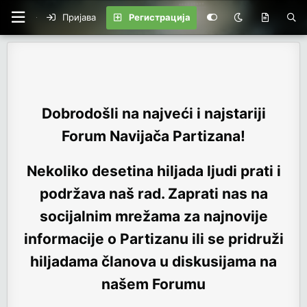
Пријава
Регистрација
Dobrodošli na najveći i najstariji
Forum Navijača Partizana!
Nekoliko desetina hiljada ljudi prati i
podržava naš rad. Zaprati nas na
socijalnim mrežama za najnovije
informacije o Partizanu ili se pridruži
hiljadama članova u diskusijama na
našem Forumu