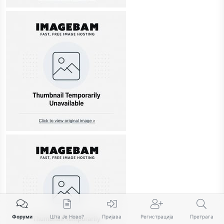
Форуми
Шта Је Ново?
Пријава
Регистрација
Претрага