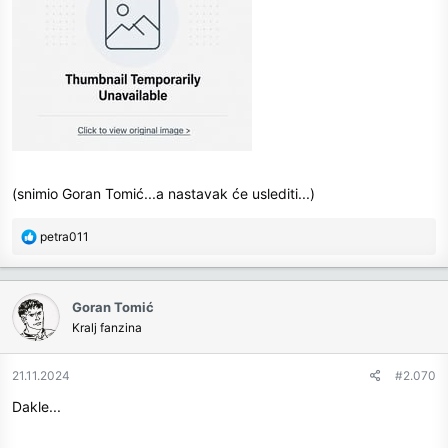
(snimio Goran Tomić...a nastavak će uslediti...)
R
petra011
e
a
c
Goran Tomić
t
Kralj fanzina
i
o
n
21.11.2024
#2.070
s
Dakle...
: