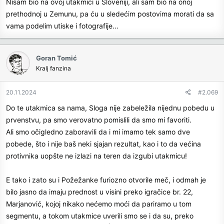
Nisam bio na ovoj utakmici u Sloveniji, ali sam bio na onoj
prethodnoj u Zemunu, pa ću u sledećim postovima morati da sa
vama podelim utiske i fotografije...
Goran Tomić
Kralj fanzina
20.11.2024
#2.069
Do te utakmica sa nama, Sloga nije zabeležila nijednu pobedu u
prvenstvu, pa smo verovatno pomislili da smo mi favoriti.
Ali smo očigledno zaboravili da i mi imamo tek samo dve
pobede, što i nije baš neki sjajan rezultat, kao i to da većina
protivnika uopšte ne izlazi na teren da izgubi utakmicu!
E tako i zato su i Požežanke furiozno otvorile meč, i odmah je
bilo jasno da imaju prednost u visini preko igračice br. 22,
Marjanović, kojoj nikako nećemo moći da pariramo u tom
segmentu, a tokom utakmice uverili smo se i da su, preko