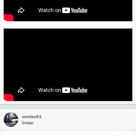
somika93
Grobar