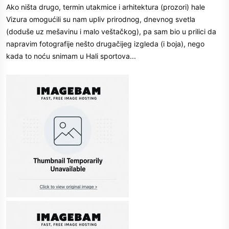
Ako ništa drugo, termin utakmice i arhitektura (prozori) hale
Vizura omogućili su nam upliv prirodnog, dnevnog svetla
(doduše uz mešavinu i malo veštačkog), pa sam bio u prilici da
napravim fotografije nešto drugačijeg izgleda (i boja), nego
kada to noću snimam u Hali sportova...