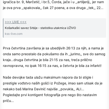
igračica br. 9, Marčetić, i br.5, Ćorda, jače i u ,,artiljeriji,, jer nam
je ova prva ,,spakovala,, čak 27 poena, a ova druga ,,tek,, 22...
>>> LIVE <<<
Košarkaški savez Srbije - statistika utakmica UŽIVO
kss-live.com
Prva četvrtina završena je sa ubedljivih 26:13 za njih, a nama je
onda samo preostalo da pokušamo da ih ,,jurimo,, sve do samog
kraja...druga četvrtina je bila 21:15 za nas, treća prilično
ravnopravna, no ipak 16:15 za nas, a četvrta je bila za infarkt!
Naše devojke tada ulažu maksimum napora da bi stigle i
prestigle vođstvo naših gošći iz Požege, imao sam utisak da je
nekako baš Marina Davinić najviše ,,povukla,, ALI...
Pogledajte prvi kontigent fotografija pre nego što nastavim
priču...