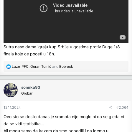
Sutra nase dame igraju kup Srbije u gostima protiv Duge 1/8
finala koje ce poceti u 18h.
R
Laze_PFC
,
Goran Tomić
and
Bobrock
e
a
c
somika93
t
Grobar
i
o
n
12.11.2024
#2.064
s
Ovo sto se desilo danas je sramota nije moglo ni da se gleda ni
:
da se vidi statistika...
Ali mogu samo da kazem da smo pobedili i da idemo u