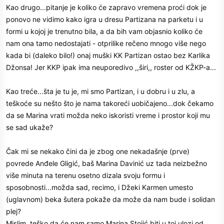
Kao drugo...pitanje je koliko će zapravo vremena proći dok je
ponovo ne vidimo kako igra u dresu Partizana na parketu i u
formi u kojoj je trenutno bila, a da bih vam objasnio koliko će
nam ona tamo nedostajati - otprilike rečeno mnogo više nego
kada bi (daleko bilo!) onaj muški KK Partizan ostao bez Karlika
Džonsa! Jer KKP ipak ima neuporedivo ,,širi,, roster od KŽKP-a...
Kao treće...šta je tu je, mi smo Partizan, i u dobru i u zlu, a
teškoće su nešto što je nama takoreći uobičajeno...dok čekamo
da se Marina vrati možda neko iskoristi vreme i prostor koji mu
se sad ukaže?
Čak mi se nekako čini da je zbog one nekadašnje (prve)
povrede Anđele Gligić, baš Marina Davinić uz tada neizbežno
više minuta na terenu osetno dizala svoju formu i
sposobnosti...možda sad, recimo, i Džeki Karmen umesto
(uglavnom) beka šutera pokaže da može da nam bude i solidan
plej?
Mislim, teško da će nam samo Marina Stojić biti u toj ulozi od