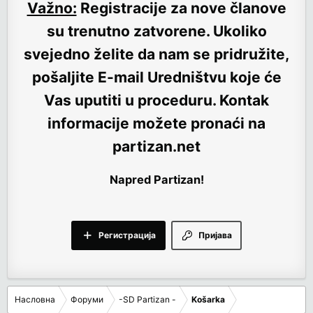
Važno:
Registracije za nove članove
su trenutno
zatvorene
. Ukoliko
svejedno želite da nam se pridružite,
pošaljite E-mail Uredništvu koje će
Vas uputiti u proceduru. Kontak
informacije možete pronaći na
partizan.net
Napred Partizan!
Регистрација
Пријава
Насловна
Форуми
-SD Partizan -
Košarka