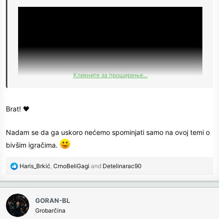
Кликните за проширење...
Brat! 🖤
Nadam se da ga uskoro nećemo spominjati samo na ovoj temi o
bivšim igračima.
R
Haris_Brkić
,
CrnoBeliGagi
and
Detelinarac90
e
a
c
GORAN-BL
t
Grobarčina
i