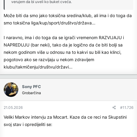
verujem da bi uveli ko buket cveća.
Može biti da smo jako toksična sredina/klub, ali ima i do toga da
smo toksična liga/kup/sport/društvo/država...
I naravno, ima i do toga da se igrači vremenom RAZVIJAJU i
NAPREDUJU (bar neki), tako da je logično da će biti bolji sa
nekom godinom više u odnosu na to kakvi su bili kao klinci,
pogotovo ako se razvijaju u nekom zdravijem
klubu/takmičenju/društvu/državi...
Sony PFC
Grobarčina
21.05.2026
#11.726
Veliki Markov intervju za Mocart. Kaze da ce reci na Skupstini
svoj stav i opredijeliti se: