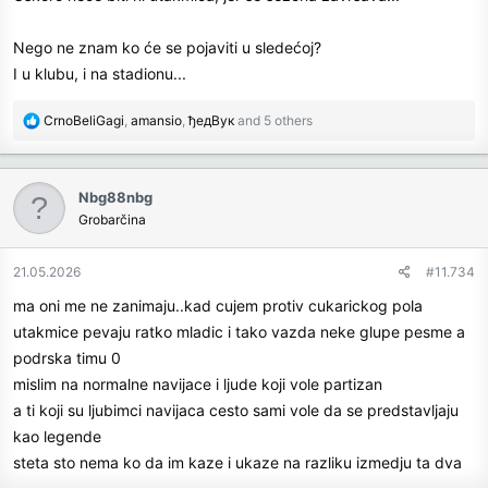
Nego ne znam ko će se pojaviti u sledećoj?
I u klubu, i na stadionu...
R
CrnoBeliGagi
,
amansio
,
ђедВук
and 5 others
e
a
c
Nbg88nbg
t
Grobarčina
i
o
n
21.05.2026
#11.734
s
ma oni me ne zanimaju..kad cujem protiv cukarickog pola
:
utakmice pevaju ratko mladic i tako vazda neke glupe pesme a
podrska timu 0
mislim na normalne navijace i ljude koji vole partizan
a ti koji su ljubimci navijaca cesto sami vole da se predstavljaju
kao legende
steta sto nema ko da im kaze i ukaze na razliku izmedju ta dva