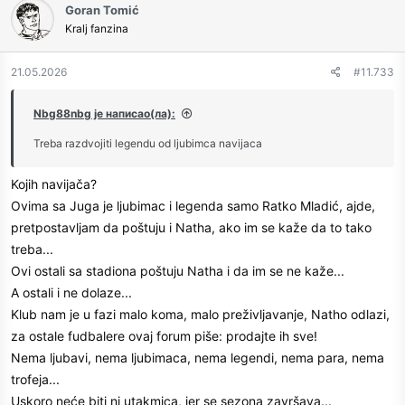
Goran Tomić
t
Kralj fanzina
i
o
n
21.05.2026
#11.733
s
:
Nbg88nbg је написао(ла):
Treba razdvojiti legendu od ljubimca navijaca
Kojih navijača?
Ovima sa Juga je ljubimac i legenda samo Ratko Mladić, ajde,
pretpostavljam da poštuju i Natha, ako im se kaže da to tako
treba...
Ovi ostali sa stadiona poštuju Natha i da im se ne kaže...
A ostali i ne dolaze...
Klub nam je u fazi malo koma, malo preživljavanje, Natho odlazi,
za ostale fudbalere ovaj forum piše: prodajte ih sve!
Nema ljubavi, nema ljubimaca, nema legendi, nema para, nema
trofeja...
Uskoro neće biti ni utakmica, jer se sezona završava...