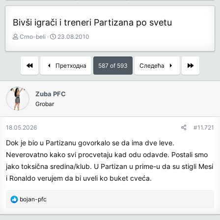
Bivši igrači i treneri Partizana po svetu
З
Д
Crno-beli
23.08.2010
а
а
ч
т
е
у
First
Last
Претходна
587 of 593
Следећа
т
м
н
п
и
о
Zuba PFC
к
к
Grobar
т
р
е
е
18.05.2026
#11.721
м
т
е
а
Dok je bio u Partizanu govorkalo se da ima dve leve.
њ
Neverovatno kako svi procvetaju kad odu odavde. Postali smo
а
jako toksična sredina/klub. U Partizan u prime-u da su stigli Mesi
i Ronaldo verujem da bi uveli ko buket cveća.
R
bojan-pfc
e
a