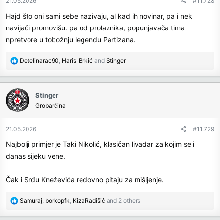
21.05.2026
#11.728
s
Hajd što oni sami sebe nazivaju, al kad ih novinar, pa i neki
:
navijači promovišu. pa od prolaznika, popunjavača tima
npretvore u tobožnju legendu Partizana.
R
Detelinarac90
,
Haris_Brkić
and
Stinger
e
a
c
Stinger
t
Grobarčina
i
o
n
21.05.2026
#11.729
s
Najbolji primjer je Taki Nikolić, klasičan livadar za kojim se i
:
danas sijeku vene.
Čak i Srđu Kneževića redovno pitaju za mišljenje.
R
Samuraj
,
borkopfk
,
KizaRadišiċ
and 2 others
e
a