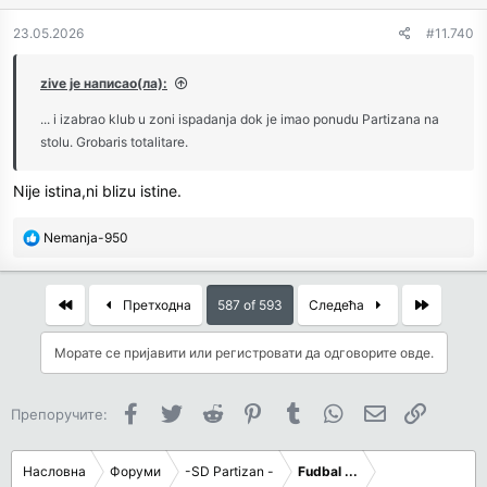
o
n
23.05.2026
#11.740
s
:
zive је написао(ла):
... i izabrao klub u zoni ispadanja dok je imao ponudu Partizana na
stolu. Grobaris totalitare.
Nije istina,ni blizu istine.
R
Nemanja-950
e
a
c
First
Last
Претходна
587 of 593
Следећа
t
i
Морате се пријавити или регистровати да одговорите овде.
o
n
s
Facebook
Twitter
Reddit
Pinterest
Tumblr
WhatsApp
Имејл
Link
Препоручите:
:
Насловна
Форуми
-SD Partizan -
Fudbal ...