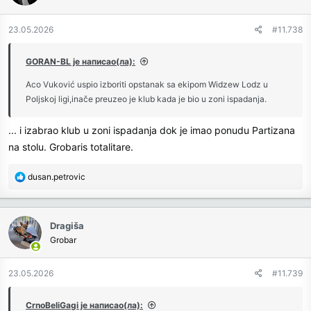
o
n
23.05.2026
#11.738
s
:
GORAN-BL је написао(ла):
Aco Vuković uspio izboriti opstanak sa ekipom Widzew Lodz u
Poljskoj ligi,inače preuzeo je klub kada je bio u zoni ispadanja.
... i izabrao klub u zoni ispadanja dok je imao ponudu Partizana
na stolu. Grobaris totalitare.
R
dusan.petrovic
e
a
c
Dragiša
t
Grobar
i
o
n
23.05.2026
#11.739
s
:
CrnoBeliGagi је написао(ла):