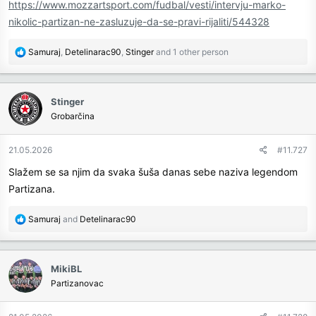
https://www.mozzartsport.com/fudbal/vesti/intervju-marko-
nikolic-partizan-ne-zasluzuje-da-se-pravi-rijaliti/544328
R
Samuraj
,
Detelinarac90
,
Stinger
and 1 other person
e
a
c
Stinger
t
Grobarčina
i
o
n
21.05.2026
#11.727
s
Slažem se sa njim da svaka šuša danas sebe naziva legendom
:
Partizana.
R
Samuraj
and
Detelinarac90
e
a
c
MikiBL
t
Partizanovac
i
o
n