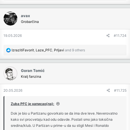
e
a
c
avax
t
Grobarčina
i
o
n
19.05.2026
#11.724
s
:
R
IzrazitiFavorit
,
Laze_PFC
,
Prljavi
and 9 others
e
a
c
Goran Tomić
t
Kralj fanzina
i
o
n
20.05.2026
#11.725
s
:
Zuba PFC је написао(ла):
Dok je bio u Partizanu govorkalo se da ima dve leve. Neverovatno
kako svi procvetaju kad odu odavde. Postali smo jako toksična
sredina/klub. U Partizan u prime-u da su stigli Mesi i Ronaldo