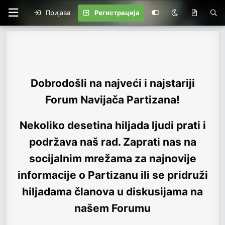
Пријава
Регистрација
Dobrodošli na najveći i najstariji
Forum Navijača Partizana!
Nekoliko desetina hiljada ljudi prati i
podržava naš rad. Zaprati nas na
socijalnim mrežama za najnovije
informacije o Partizanu ili se pridruži
hiljadama članova u diskusijama na
našem Forumu