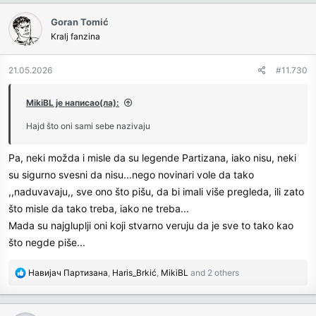
c
Goran Tomić
t
Kralj fanzina
i
o
n
21.05.2026
#11.730
s
:
MikiBL је написао(ла):
Hajd što oni sami sebe nazivaju
Pa, neki možda i misle da su legende Partizana, iako nisu, neki
su sigurno svesni da nisu...nego novinari vole da tako
,,naduvavaju,, sve ono što pišu, da bi imali više pregleda, ili zato
što misle da tako treba, iako ne treba...
Mada su najgluplji oni koji stvarno veruju da je sve to tako kao
što negde piše...
R
Навијач Партизана
,
Haris_Brkić
,
MikiBL
and 2 others
e
a
c