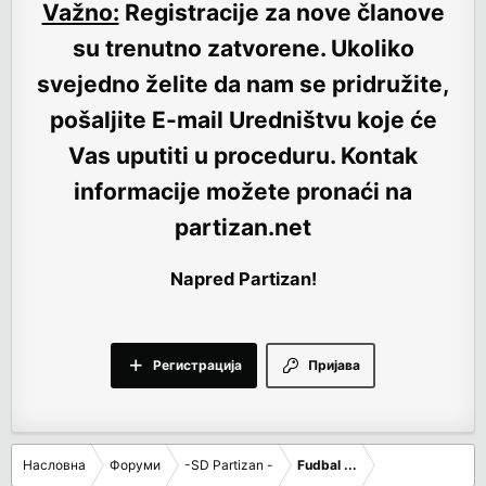
Važno:
Registracije za nove članove
su trenutno
zatvorene
. Ukoliko
svejedno želite da nam se pridružite,
pošaljite E-mail Uredništvu koje će
Vas uputiti u proceduru. Kontak
informacije možete pronaći na
partizan.net
Napred Partizan!
Регистрација
Пријава
Насловна
Форуми
-SD Partizan -
Fudbal ...