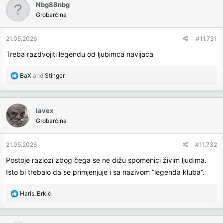
Nbg88nbg
t
Grobarčina
i
o
n
21.05.2026
#11.731
s
Treba razdvojiti legendu od ljubimca navijaca
:
R
BaX
and
Stinger
e
a
c
lavex
t
Grobarčina
i
o
n
21.05.2026
#11.732
s
Postoje razlozi zbog čega se ne dižu spomenici živim ljudima.
:
Isto bi trebalo da se primjenjuje i sa nazivom “legenda kluba”.
R
Haris_Brkić
e
a
c