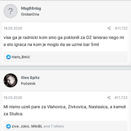
c
Nbg88nbg
t
Grobarčina
i
o
n
18.05.2026
#11.722
s
vise ga je radnicki kom smo ga poklonili za DZ lanisrao nego mi
:
a eto igraca na kom je moglo da se uzme bar 5mil
R
Haris_Brkić
e
a
c
Illes Spitz
t
Početnik
i
o
n
18.05.2026
#11.723
s
Mi nismo uzeli pare za Vlahovica, Zivkovica, Nastasica, a kamoli
:
za Stulica.
R
zive
,
Jokic
,
MikiBL
and 7 others