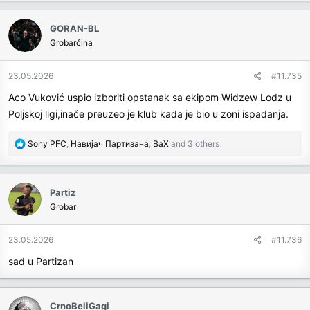
GORAN-BL
Grobarčina
23.05.2026
#11.735
Aco Vuković uspio izboriti opstanak sa ekipom Widzew Lodz u
Poljskoj ligi,inače preuzeo je klub kada je bio u zoni ispadanja.
R
Sony PFC
,
Навијач Партизана
,
BaX
and 3 others
e
a
c
Partiz
t
Grobar
i
o
n
23.05.2026
#11.736
s
sad u Partizan
:
CrnoBeliGagi