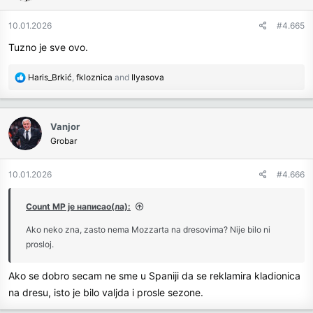
o
n
10.01.2026
#4.665
s
Tuzno je sve ovo.
:
R
Haris_Brkić
,
fkloznica
and
Ilyasova
e
a
c
Vanjor
t
Grobar
i
o
n
10.01.2026
#4.666
s
:
Count MP је написао(ла):
Ako neko zna, zasto nema Mozzarta na dresovima? Nije bilo ni
prosloj.
Ako se dobro secam ne sme u Spaniji da se reklamira kladionica
na dresu, isto je bilo valjda i prosle sezone.