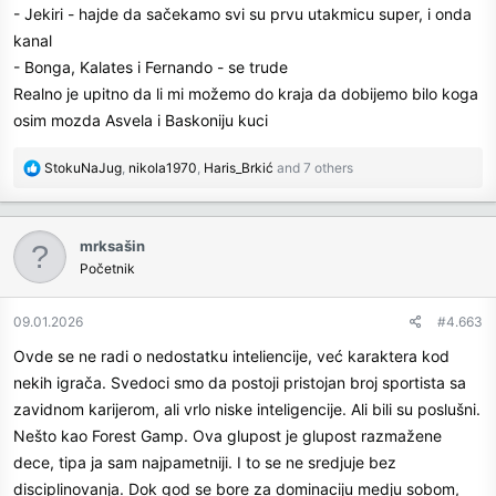
- Jekiri - hajde da sačekamo svi su prvu utakmicu super, i onda
kanal
- Bonga, Kalates i Fernando - se trude
Realno je upitno da li mi možemo do kraja da dobijemo bilo koga
osim mozda Asvela i Baskoniju kuci
R
StokuNaJug
,
nikola1970
,
Haris_Brkić
and 7 others
e
a
c
mrksašin
t
Početnik
i
o
n
09.01.2026
#4.663
s
Ovde se ne radi o nedostatku inteliencije, već karaktera kod
:
nekih igrača. Svedoci smo da postoji pristojan broj sportista sa
zavidnom karijerom, ali vrlo niske inteligencije. Ali bili su poslušni.
Nešto kao Forest Gamp. Ova glupost je glupost razmažene
dece, tipa ja sam najpametniji. I to se ne sredjuje bez
disciplinovanja. Dok god se bore za dominaciju medju sobom,