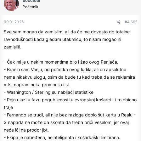
bocciobl
t
Početnik
i
o
n
09.01.2026
#4.662
s
Sve sam mogao da zamislim, ali da će me dovesto do totalne
:
ravnodušnosti kada gledam utakmicu, to nisam mogao ni
zamisliti.
- Čak mi je u nekim momentima bilo i žao ovog Penjača.
- Branio sam Vanju, od početka ovog ludila, ali on apsolutno
nema nikakvu ulogu, osim da bude tu kad treba da se reklamira
mts, napravi neka promocija i sl.
- Washington / Sterling su nabijači statistike
- Pejn ulazi u fazu pogubljenosti u evropskoj košarci - i to obicno
traje
- Fernando se trudi, ali nije bez razloga dobio šut kartu u Realu -
3 napada ne može da skonta da treba prići Veselom, jer ovaj
neće ići na prodor jbt.
- Ekipa je nabeđena, neinteligenta i košarkaški limitirana.