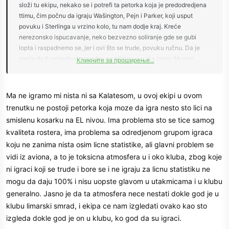
složi tu ekipu, nekako se i potrefi ta petorka koja je predodredjena
ttimu, čim počnu da igraju Wašington, Pejn i Parker, koji usput
povuku i Sterlinga u vrzino kolo, tu nam dodje kraj. Kreće
nerezonsko ispucavanje, neko bezvezno soliranje gde se gubi
lopta i raspadnemo se, jer i ovi što se trude, povuku ručnu. Da je
sreće da ti nabedjeni zasednu na tribine, a neka igraju Murien,
Кликните за проширење...
Lakić i Mijailović, pa koliko urade, urade. Što se tiče ovog Džekiria,
borben, dobar u skoku i fin šut sa poludistance. To od centara ove
sezone nismo imali, mada eto džabe sve kada je ovakvo stanje.
Ma ne igramo mi nista ni sa Kalatesom, u ovoj ekipi u ovom
Kako neko kaže brzo će i on u to sivilo.
trenutku ne postoji petorka koja moze da igra nesto sto lici na
smislenu kosarku na EL nivou. Ima problema sto se tice samog
kvaliteta rostera, ima problema sa odredjenom grupom igraca
koju ne zanima nista osim licne statistike, ali glavni problem se
vidi iz aviona, a to je toksicna atmosfera u i oko kluba, zbog koje
ni igraci koji se trude i bore se i ne igraju za licnu statistiku ne
mogu da daju 100% i nisu uopste glavom u utakmicama i u klubu
generalno. Jasno je da ta atmosfera nece nestati dokle god je u
klubu limarski smrad, i ekipa ce nam izgledati ovako kao sto
izgleda dokle god je on u klubu, ko god da su igraci.