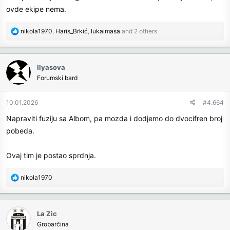
ovde ekipe nema.
R
nikola1970
,
Haris_Brkić
,
lukaimasa
and 2 others
e
a
c
Ilyasova
t
Forumski bard
i
o
n
10.01.2026
#4.664
s
Napraviti fuziju sa Albom, pa mozda i dodjemo do dvocifren broj
:
pobeda.
Ovaj tim je postao sprdnja.
R
nikola1970
e
a
c
La Zic
t
Grobarčina
i