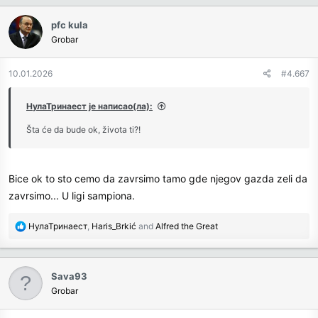
pfc kula
Grobar
10.01.2026
#4.667
НулаТринаест је написао(ла):
Šta će da bude ok, života ti?!
Bice ok to sto cemo da zavrsimo tamo gde njegov gazda zeli da
zavrsimo... U ligi sampiona.
R
НулаТринаест
,
Haris_Brkić
and
Alfred the Great
e
a
c
Sava93
t
Grobar
i
o