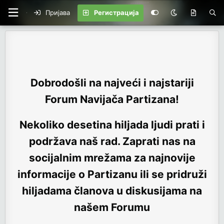
Пријава
Регистрација
Dobrodošli na najveći i najstariji
Forum Navijača Partizana!
Nekoliko desetina hiljada ljudi prati i
podržava naš rad. Zaprati nas na
socijalnim mrežama za najnovije
informacije o Partizanu ili se pridruži
hiljadama članova u diskusijama na
našem Forumu