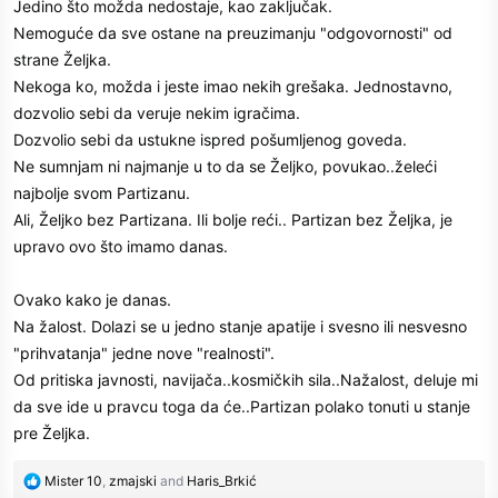
Jedino što možda nedostaje, kao zaključak.
Nemoguće da sve ostane na preuzimanju "odgovornosti" od
strane Željka.
Nekoga ko, možda i jeste imao nekih grešaka. Jednostavno,
dozvolio sebi da veruje nekim igračima.
Dozvolio sebi da ustukne ispred pošumljenog goveda.
Ne sumnjam ni najmanje u to da se Željko, povukao..želeći
najbolje svom Partizanu.
Ali, Željko bez Partizana. Ili bolje reći.. Partizan bez Željka, je
upravo ovo što imamo danas.
Ovako kako je danas.
Na žalost. Dolazi se u jedno stanje apatije i svesno ili nesvesno
"prihvatanja" jedne nove "realnosti".
Od pritiska javnosti, navijača..kosmičkih sila..Nažalost, deluje mi
da sve ide u pravcu toga da će..Partizan polako tonuti u stanje
pre Željka.
R
Mister 10
,
zmajski
and
Haris_Brkić