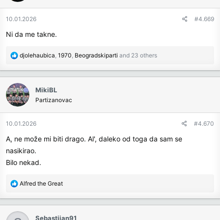
o
n
10.01.2026
#4.669
s
Ni da me takne.
:
R
djolehaubica
,
1970
,
Beogradskiparti
and 23 others
e
a
c
MikiBL
t
Partizanovac
i
o
n
10.01.2026
#4.670
s
A, ne može mi biti drago. Al', daleko od toga da sam se
:
nasikirao.
Bilo nekad.
R
Alfred the Great
e
a
c
Sebastijan91