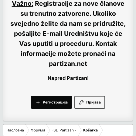
Važno:
Registracije za nove članove
su trenutno
zatvorene
. Ukoliko
svejedno želite da nam se pridružite,
pošaljite E-mail Uredništvu koje će
Vas uputiti u proceduru. Kontak
informacije možete pronaći na
partizan.net
Napred Partizan!
Регистрација
Пријава
Насловна
Форуми
-SD Partizan -
Košarka