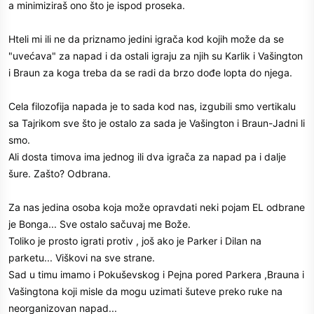
a minimiziraš ono što je ispod proseka.
Hteli mi ili ne da priznamo jedini igrača kod kojih može da se
"uvećava" za napad i da ostali igraju za njih su Karlik i Vašington
i Braun za koga treba da se radi da brzo dođe lopta do njega.
Cela filozofija napada je to sada kod nas, izgubili smo vertikalu
sa Tajrikom sve što je ostalo za sada je Vašington i Braun-Jadni li
smo.
Ali dosta timova ima jednog ili dva igrača za napad pa i dalje
šure. Zašto? Odbrana.
Za nas jedina osoba koja može opravdati neki pojam EL odbrane
je Bonga... Sve ostalo sačuvaj me Bože.
Toliko je prosto igrati protiv , još ako je Parker i Dilan na
parketu... Viškovi na sve strane.
Sad u timu imamo i Pokuševskog i Pejna pored Parkera ,Brauna i
Vašingtona koji misle da mogu uzimati šuteve preko ruke na
neorganizovan napad...