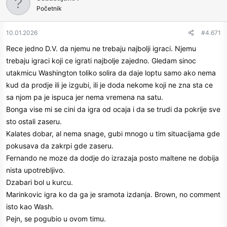
t
Početnik
i
o
n
10.01.2026
#4.671
s
Rece jedno D.V. da njemu ne trebaju najbolji igraci. Njemu
:
trebaju igraci koji ce igrati najbolje zajedno. Gledam sinoc
utakmicu Washington toliko solira da daje loptu samo ako nema
kud da prodje ili je izgubi, ili je doda nekome koji ne zna sta ce
sa njom pa je ispuca jer nema vremena na satu.
Bonga vise mi se cini da igra od ocaja i da se trudi da pokrije sve
sto ostali zaseru.
Kalates dobar, al nema snage, gubi mnogo u tim situacijama gde
pokusava da zakrpi gde zaseru.
Fernando ne moze da dodje do izrazaja posto maltene ne dobija
nista upotrebljivo.
Dzabari bol u kurcu.
Marinkovic igra ko da ga je sramota izdanja. Brown, no comment
isto kao Wash.
Pejn, se pogubio u ovom timu.