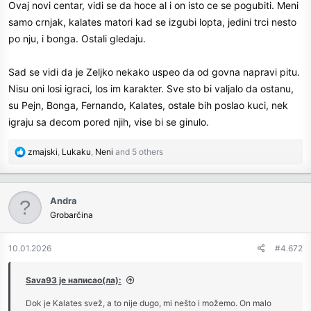
Ovaj novi centar, vidi se da hoce al i on isto ce se pogubiti. Meni
samo crnjak, kalates matori kad se izgubi lopta, jedini trci nesto
po nju, i bonga. Ostali gledaju.
Sad se vidi da je Zeljko nekako uspeo da od govna napravi pitu.
Nisu oni losi igraci, los im karakter. Sve sto bi valjalo da ostanu,
su Pejn, Bonga, Fernando, Kalates, ostale bih poslao kuci, nek
igraju sa decom pored njih, vise bi se ginulo.
R
zmajski
,
Lukaku
,
Neni
and 5 others
e
a
c
Andra
t
Grobarčina
i
o
n
10.01.2026
#4.672
s
:
Sava93 је написао(ла):
Dok je Kalates svež, a to nije dugo, mi nešto i možemo. On malo