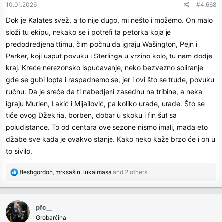
n
10.01.2026
#4.668
s
Dok je Kalates svež, a to nije dugo, mi nešto i možemo. On malo
:
složi tu ekipu, nekako se i potrefi ta petorka koja je
predodredjena ttimu, čim počnu da igraju Wašington, Pejn i
Parker, koji usput povuku i Sterlinga u vrzino kolo, tu nam dodje
kraj. Kreće nerezonsko ispucavanje, neko bezvezno soliranje
gde se gubi lopta i raspadnemo se, jer i ovi što se trude, povuku
ručnu. Da je sreće da ti nabedjeni zasednu na tribine, a neka
igraju Murien, Lakić i Mijailović, pa koliko urade, urade. Što se
tiče ovog Džekiria, borben, dobar u skoku i fin šut sa
poludistance. To od centara ove sezone nismo imali, mada eto
džabe sve kada je ovakvo stanje. Kako neko kaže brzo će i on u
to sivilo.
R
fleshgordon
,
mrksašin
,
lukaimasa
and 2 others
e
a
c
pfc__
t
Grobarčina
i