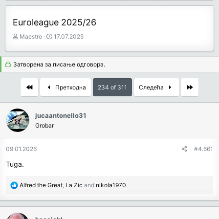
Euroleague 2025/26
З
Д
Maestro
17.07.2025
а
а
ч
т
е
у
Затворена за писање одговора.
т
м
н
п
First
Last
Претходна
234 of 311
Следећа
и
о
к
к
т
р
jucaantonello31
е
е
Grobar
м
т
е
а
њ
09.01.2026
#4.661
а
Tuga.
R
Alfred the Great
,
La Zic
and
nikola1970
e
a
c