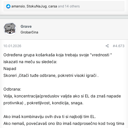
R
amansio
,
StokuNaJug
,
carsa
and 14 others
e
a
c
Grave
t
Grobarčina
i
o
n
10.01.2026
#4.673
s
Određena grupa košarkaša koja trebaju svoje "vrednosti "
:
iskazati na meču su sledeća:
Napad
Skoreri ,čitači tuđe odbrane, pokretni visoki igrači .
Odbrana:
Volja, koncentracija(preduslov valjda ako si EL da znaš napade
protivnika) , pokretljivost, kondicija, snaga.
Ako imaš kombinaviju ovih dva ti si najbolji tim EL.
Ako nemaš, povećavaš ono što imaš nadprosečno kod tvog tima