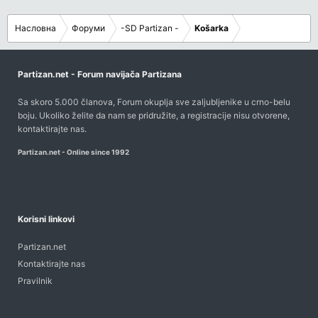
Насловна
Форуми
-SD Partizan -
Košarka
Partizan.net - Forum navijača Partizana
Sa skoro 5.000 članova, Forum okuplja sve zaljubljenike u crno-belu
boju. Ukoliko želite da nam se pridružite, a registracije nisu otvorene,
kontaktirajte nas
.
Partizan.net - Online since 1992
Korisni linkovi
Partizan.net
Kontaktirajte nas
Pravilnik