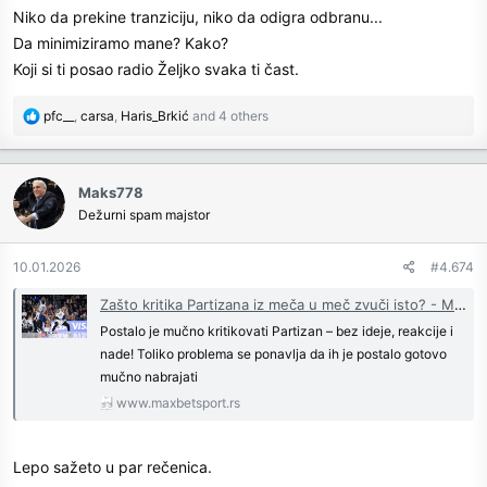
Niko da prekine tranziciju, niko da odigra odbranu...
Da minimiziramo mane? Kako?
Koji si ti posao radio Željko svaka ti čast.
R
pfc__
,
carsa
,
Haris_Brkić
and 4 others
e
a
c
Maks778
t
Dežurni spam majstor
i
o
n
10.01.2026
#4.674
s
:
Zašto kritika Partizana iz meča u meč zvuči isto? - MaxBet Sport
Postalo je mučno kritikovati Partizan – bez ideje, reakcije i
nade! Toliko problema se ponavlja da ih je postalo gotovo
mučno nabrajati
www.maxbetsport.rs
Lepo sažeto u par rečenica.