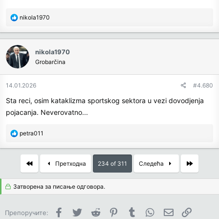
R
nikola1970
e
a
c
nikola1970
t
Grobarčina
i
o
n
14.01.2026
#4.680
s
Sta reci, osim kataklizma sportskog sektora u vezi dovodjenja
:
pojacanja. Neverovatno...
R
petra011
e
a
c
First
Last
Претходна
234 of 311
Следећа
t
i
Затворена за писање одговора.
o
n
s
Facebook
Twitter
Reddit
Pinterest
Tumblr
WhatsApp
Имејл
Link
Препоручите:
: