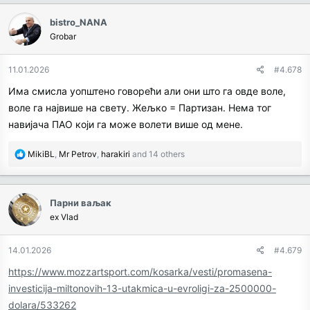
c
bistro_NANA
t
Grobar
i
o
n
11.01.2026
#4.678
s
Има смисла уопштено говорећи али они што га овде воле,
:
воле га највише на свету. Жељко = Партизан. Нема тог
навијача ПАО који га може волети више од мене.
R
MikiBL
,
Mr Petrov
,
harakiri
and 14 others
e
a
c
Парни ваљак
t
ex Vlad
i
o
n
14.01.2026
#4.679
s
https://www.mozzartsport.com/kosarka/vesti/promasena-
:
investicija-miltonovih-13-utakmica-u-evroligi-za-2500000-
dolara/533262