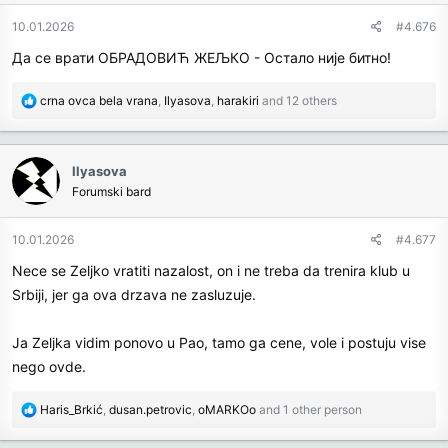
o
n
10.01.2026
#4.676
s
Да се врати ОБРАДОВИЋ ЖЕЉКО - Остало није битно!
:
R
crna ovca bela vrana
,
Ilyasova
,
harakiri
and 12 others
e
a
c
Ilyasova
t
Forumski bard
i
o
n
10.01.2026
#4.677
s
Nece se Zeljko vratiti nazalost, on i ne treba da trenira klub u
:
Srbiji, jer ga ova drzava ne zasluzuje.
Ja Zeljka vidim ponovo u Pao, tamo ga cene, vole i postuju vise
nego ovde.
R
Haris_Brkić
,
dusan.petrovic
,
oMARKOo
and 1 other person
e
a