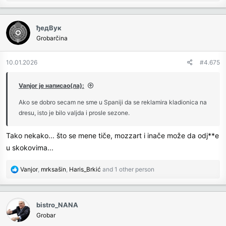
e
a
c
ђедВук
t
Grobarčina
i
o
n
10.01.2026
#4.675
s
:
Vanjor је написао(ла):
Ako se dobro secam ne sme u Spaniji da se reklamira kladionica na
dresu, isto je bilo valjda i prosle sezone.
Tako nekako... što se mene tiče, mozzart i inače može da odj**e
u skokovima...
R
Vanjor
,
mrksašin
,
Haris_Brkić
and 1 other person
e
a
c
bistro_NANA
t
Grobar
i