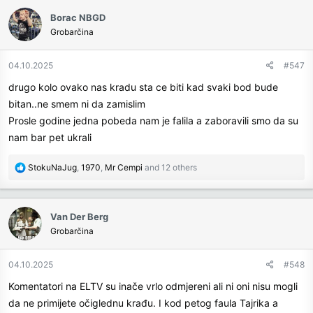
c
Borac NBGD
t
Grobarčina
i
o
n
04.10.2025
#547
s
drugo kolo ovako nas kradu sta ce biti kad svaki bod bude
:
bitan..ne smem ni da zamislim
Prosle godine jedna pobeda nam je falila a zaboravili smo da su
nam bar pet ukrali
R
StokuNaJug
,
1970
,
Mr Cempi
and 12 others
e
a
c
Van Der Berg
t
Grobarčina
i
o
n
04.10.2025
#548
s
Komentatori na ELTV su inače vrlo odmjereni ali ni oni nisu mogli
:
da ne primijete očiglednu krađu. I kod petog faula Tajrika a