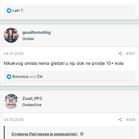
R
Laki T.
e
a
c
goodfornothig
t
Grobar
i
o
n
04.10.2025
#557
s
Nikakvog smisla nema gledati u nju dok ne prodje 10+ kola
:
R
fkloznica
and
Čik
e
a
c
Zuull_PFC
t
Grobarčina
i
o
n
04.10.2025
#558
s
:
Стојанче Ристевски је написао(ла):