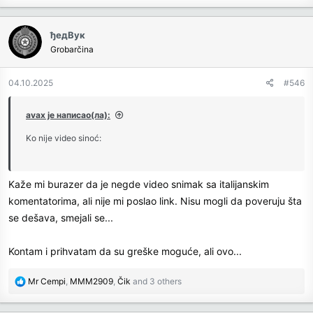
a
c
ђедВук
t
Grobarčina
i
o
n
04.10.2025
#546
s
:
avax је написао(ла):
Ko nije video sinoć:
Kaže mi burazer da je negde video snimak sa italijanskim
komentatorima, ali nije mi poslao link. Nisu mogli da poveruju šta
se dešava, smejali se...
Kontam i prihvatam da su greške moguće, ali ovo...
R
Mr Cempi
,
MMM2909
,
Čik
and 3 others
e
a