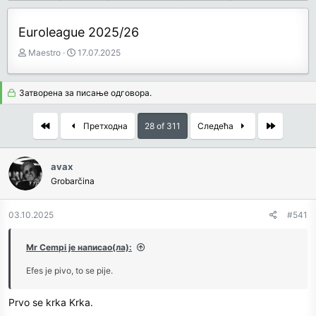
Euroleague 2025/26
З
Д
Maestro
17.07.2025
а
а
ч
т
е
у
Затворена за писање одговора.
т
м
н
п
First
Last
Претходна
28 of 311
Следећа
и
о
к
к
т
р
avax
е
е
Grobarčina
м
т
е
а
њ
03.10.2025
#541
а
Mr Cempi је написао(ла):
Efes je pivo, to se pije.
Prvo se krka Krka.