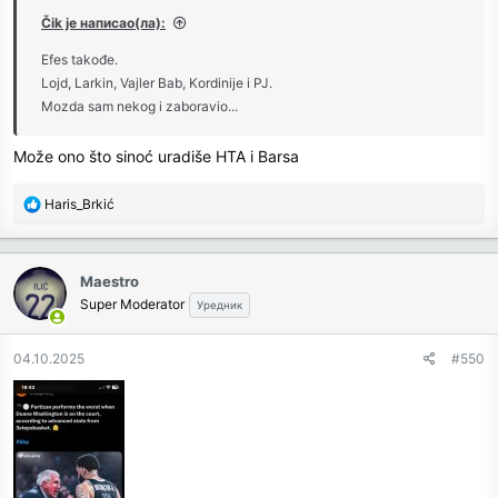
Čik је написао(ла):
Efes takođe.
Lojd, Larkin, Vajler Bab, Kordinije i PJ.
Mozda sam nekog i zaboravio...
Može ono što sinoć uradiše HTA i Barsa
R
Haris_Brkić
e
a
c
Maestro
t
Super Moderator
Уредник
i
o
n
04.10.2025
#550
s
: