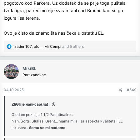
pogotovo kod Parkera. Uz dodatak da se prije toga puštala
tvrđa igra, pa recimo nije sviran faul nad Braunu kad su ga
izgurali sa terena.
Ovo je čisto da znamo šta nas čeka u ostatku EL.
R
mladen107
,
pfc__
,
Mr Cempi
and 5 others
e
a
c
MikiBL
t
Partizanovac
i
o
n
04.10.2025
#549
s
:
ZliGli је написао(ла):
Gledam poziciju 1 1/2 Panatinaikos:
Nan, Šorts, Slukas, Grent... mama mila.. sa aspekta kvaliteta i EL
iskustva..
čemu se mi nadamo
..