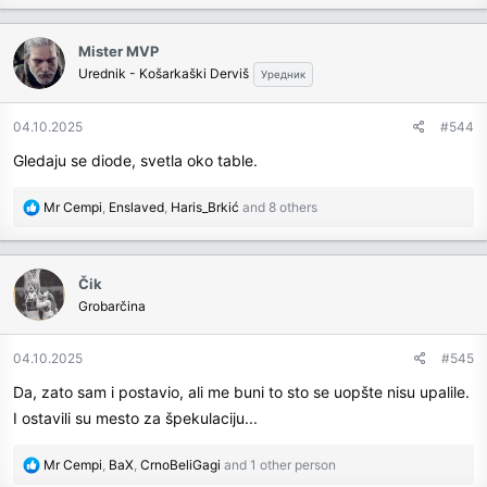
a
c
Mister MVP
t
Urednik - Košarkaški Derviš
Уредник
i
o
n
04.10.2025
#544
s
Gledaju se diode, svetla oko table.
:
R
Mr Cempi
,
Enslaved
,
Haris_Brkić
and 8 others
e
a
c
Čik
t
Grobarčina
i
o
n
04.10.2025
#545
s
Da, zato sam i postavio, ali me buni to sto se uopšte nisu upalile.
:
I ostavili su mesto za špekulaciju...
R
Mr Cempi
,
BaX
,
CrnoBeliGagi
and 1 other person
e