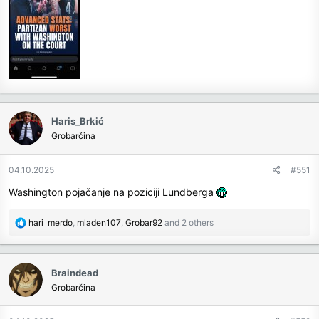
Haris_Brkić
Grobarčina
04.10.2025
#551
Washington pojačanje na poziciji Lundberga
R
hari_merdo
,
mladen107
,
Grobar92
and 2 others
e
a
c
Braindead
t
Grobarčina
i
o
n