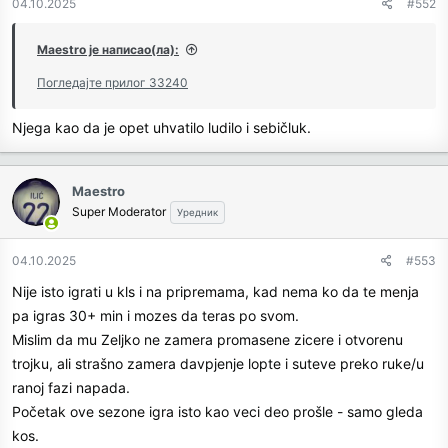
04.10.2025
#552
s
:
Maestro је написао(ла):
Погледајте прилог 33240
Njega kao da je opet uhvatilo ludilo i sebičluk.
Maestro
Super Moderator
Уредник
04.10.2025
#553
Nije isto igrati u kls i na pripremama, kad nema ko da te menja
pa igras 30+ min i mozes da teras po svom.
Mislim da mu Zeljko ne zamera promasene zicere i otvorenu
trojku, ali strašno zamera davpjenje lopte i suteve preko ruke/u
ranoj fazi napada.
Početak ove sezone igra isto kao veci deo prošle - samo gleda
kos.