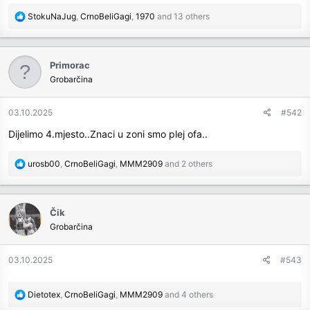
R
StokuNaJug
,
CrnoBeliGagi
,
1970
and 13 others
e
a
c
Primorac
t
Grobarčina
i
o
n
03.10.2025
#542
s
Dijelimo 4.mjesto..Znaci u zoni smo plej ofa..
:
R
urosb00
,
CrnoBeliGagi
,
MMM2909
and 2 others
e
a
c
Čik
t
Grobarčina
i
o
n
03.10.2025
#543
s
:
R
Dietotex
,
CrnoBeliGagi
,
MMM2909
and 4 others
e