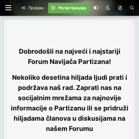
Пријава
Регистрација
Dobrodošli na najveći i najstariji
Forum Navijača Partizana!
Nekoliko desetina hiljada ljudi prati i
podržava naš rad. Zaprati nas na
socijalnim mrežama za najnovije
informacije o Partizanu ili se pridruži
hiljadama članova u diskusijama na
našem Forumu