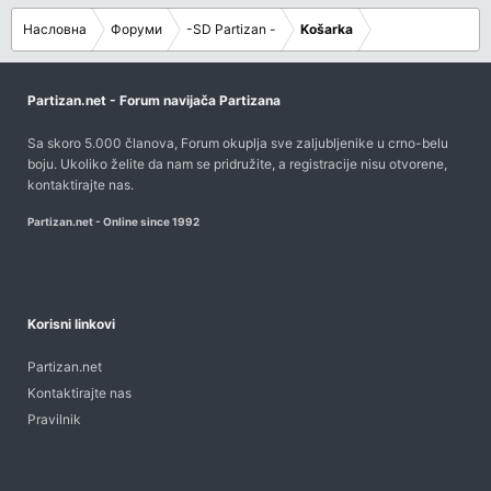
Насловна
Форуми
-SD Partizan -
Košarka
Partizan.net - Forum navijača Partizana
Sa skoro 5.000 članova, Forum okuplja sve zaljubljenike u crno-belu
boju. Ukoliko želite da nam se pridružite, a registracije nisu otvorene,
kontaktirajte nas
.
Partizan.net - Online since 1992
Korisni linkovi
Partizan.net
Kontaktirajte nas
Pravilnik