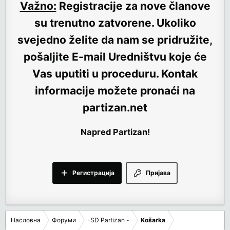
Važno:
Registracije za nove članove
su trenutno
zatvorene
. Ukoliko
svejedno želite da nam se pridružite,
pošaljite E-mail Uredništvu koje će
Vas uputiti u proceduru. Kontak
informacije možete pronaći na
partizan.net
Napred Partizan!
Регистрација
Пријава
Насловна
Форуми
-SD Partizan -
Košarka