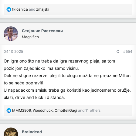
R
fkloznica
and
zmajski
e
a
c
Стојанче Ристевски
t
Magnifico
i
o
n
04.10.2025
#554
s
On igra ono što ne treba da igra rezervnog pleja, sa tom
:
pozicijom zajednicko ima samo visinu.
Dok ne stigne rezervni plej ili tu ulogu možda ne preuzme Milton
to se neće popraviti
U napadackom smislu treba ga koristiti kao jednosmerno oružje,
ulazi, drive and kick i distanca.
R
MMM2909
,
Woodchuck
,
CrnoBeliGagi
and 11 others
e
a
c
Braindead
t