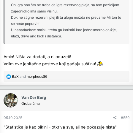
On igra ono što ne treba da igra rezervnog pleja, sa tom pozicijom
zajednicko ima samo visinu.
Dok ne stigne rezervni plej ili tu ulogu možda ne preuzme Milton to
se neće popraviti
U napadackom smislu treba ga koristiti kao jednosmerno oružje,
ulazi, drive and kick i distanca.
Amin! Ništa za dodati, a ni oduzeti!
Volim ove jebitačne postove koji gađaju suštinu!
R
BaX
and
morpheus86
e
a
c
Van Der Berg
t
Grobarčina
i
o
n
05.10.2025
#559
s
"Statistika je kao bikini - otkriva sve, ali ne pokazuje nista"
: