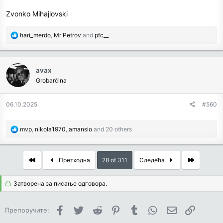
Zvonko Mihajlovski
R
hari_merdo
,
Mr Petrov
and
pfc__
e
a
c
avax
t
Grobarčina
i
o
n
06.10.2025
#560
s
:
R
mvp
,
nikola1970
,
amansio
and 20 others
e
a
c
First
Last
Претходна
28 of 311
Следећа
t
i
Затворена за писање одговора.
o
n
s
Facebook
Twitter
Reddit
Pinterest
Tumblr
WhatsApp
Имејл
Link
Препоручите:
: