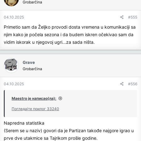
Grobarčina
i
o
n
04.10.2025
#555
s
Primetio sam da Željko provodi dosta vremena u komunikaciji sa
:
njim kako je počela sezona i da budem iskren očekivao sam da
vidim iskorak u njegovoj ugri...za sada ništa.
Grave
Grobarčina
04.10.2025
#556
Maestro је написао(ла):
Погледајте прилог 33240
Napredna statistika
(Serem se u naziv) govori da je Partizan takođe najgore igrao u
prve dve utakmice sa Tajrikom prošle godine.