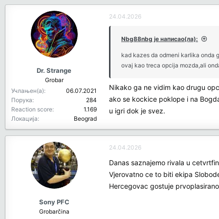
TJ Shorts, pa prosle godine Mekinli
evropu, dal' su dobri ljudi. Da glu
24.04.2026
Nbg88nbg је написао(ла):
kad kazes da odmeni karlika onda ga
ovaj kao treca opcija mozda,ali ond
Dr. Strange
Grobar
Nikako ga ne vidim kao drugu opcij
Учлањен(а)
06.07.2021
ako se kockice poklope i na Bogdan
Порука
284
Reaction score
1.169
u igri dok je svez.
Локација
Beograd
24.04.2026
Danas saznajemo rivala u cetvrtfina
Vjerovatno ce to biti ekipa Slobode
Hercegovac gostuje prvoplasirano
Sony PFC
Grobarčina