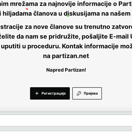
nim mrežama za najnovije informacije o Parti
i hiljadama članova u diskusijama na naše
stracije za nove članove su trenutno
zatvor
elite da nam se pridružite, pošaljite E-mail
 uputiti u proceduru. Kontak informacije mo
na
partizan.net
Napred Partizan!
Регистрација
Пријава