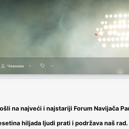
Чланови
šli na najveći i najstariji Forum Navijača Pa
setina hiljada ljudi prati i podržava naš rad.