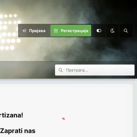
Пријава
Регистрација
rtizana!
 Zaprati nas