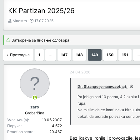
KK Partizan 2025/26
З
Д
Maestro
17.07.2025
а
а
ч
т
е
у
Затворена за писање одговора.
т
м
н
п
Претходна
1
...
147
148
149
150
151
..
и
о
к
к
т
р
24.04.2026
е
е
м
т
е
а
Dr. Strange је написао(ла):
њ
Pa jebiga sad 10 poena, 4.2 skoka i
а
rupa.
zaro
Ne mislim da ce imati neku bitnu ulo
Grobarčina
cekati da prorade po svaku cenu ov
Учлањен(а)
19.06.2007
Порука
4.672
Reaction score
20.467
Bez ikakve ironije i provokacije, jes