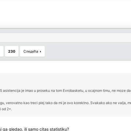
.
230
Следећа
 5 asistencija je imao u proseku na tom Evrobasketu, u ocajnom timu, ne moze da
gu, verovatno kao treci plej tako da mi je ovo korektno. Svakako ako ne valja, mno
i od 2+.
i ga gledao, ili samo citas statistiku?