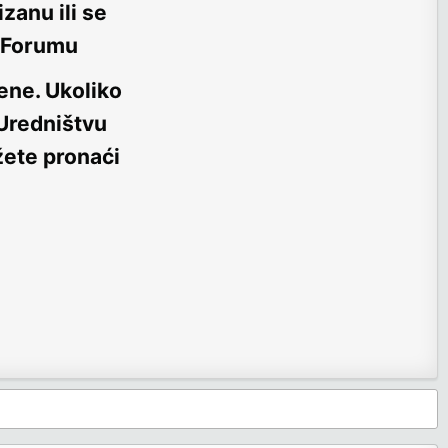
zanu ili se
m Forumu
ene
. Ukoliko
 Uredništvu
žete pronaći