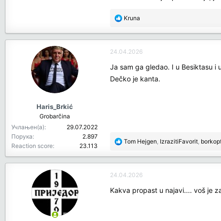
R
Kruna
e
a
c
24.04.2026
t
i
Ja sam ga gledao. I u Besiktasu i
o
Dečko je kanta.
n
s
:
Haris_Brkić
Grobarčina
Учлањен(а)
29.07.2022
Порука
2.897
R
Tom Hejgen
,
IzrazitiFavorit
,
borkop
Reaction score
23.113
e
a
c
24.04.2026
t
i
Kakva propast u najavi.... voš je 
o
n
s