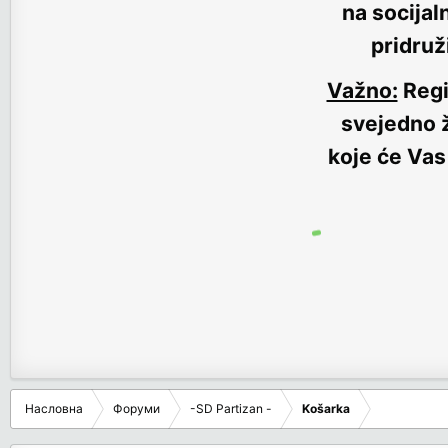
na socijal
pridruž
Važno:
Regi
svejedno ž
koje će Vas
Насловна
Форуми
-SD Partizan -
Košarka