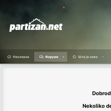
Насловна
Форуми
Шта је ново
Dobrodo
Nekoliko de