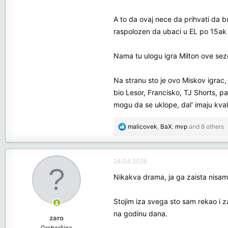
A to da ovaj nece da prihvati da bu
raspolozen da ubaci u EL po 15ak p
Nama tu ulogu igra Milton ove sezo
Na stranu sto je ovo Miskov igrac, 
bio Lesor, Francisko, TJ Shorts, 
mogu da se uklope, dal' imaju kval
R
malicovek
,
BaX
,
mvp
and 8 others
e
a
c
24.04.2026
t
i
Nikakva drama, ja ga zaista nisam 
o
n
Stojim iza svega sto sam rekao i z
s
na godinu dana.
:
zaro
Grobarčina