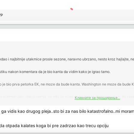
VP
ao i najbitnije utakmice prosle sezone, naravno ubrzano, nesto kroz hajlajte, ne
stiku nakon komentara da je bio kanta da vidim kako je igrao tamo.
ako je bio prva petorka EK, ne moze da bude kanta. Washington ne moze da bude Ko
e rezervni plej i treca opcija, ne pita se puno on tu. Imace dvejnovu ulogu da res
Кликните за проширење...
a vidis kao drugog pleja..sto bi za nas bilo katastrofalno..mi mora
e sa 2.5 miliona, a ni to ne igra, ovaj igra za 500k. Ne znam cemu tolika drama.
nda otpada kalates koga bi pre zadrzao kao trecu opciju
li se nadam da ga je Penjaroja odobrio.. Ja sam uvek vise za to da se nadju stranci