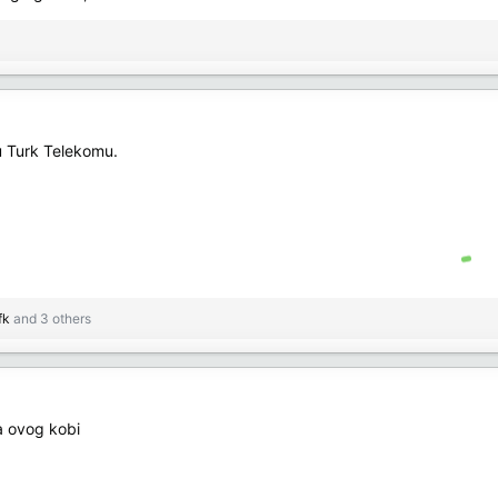
 u Turk Telekomu.
fk
and 3 others
za ovog kobi