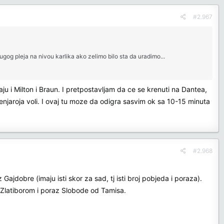
vaku cenu bez obrzira dal' mogu da se uklope, dal' imaju kvalitet za
#2.967
gog pleja na nivou karlika ako zelimo bilo sta da uradimo...
 i Milton i Braun. I pretpostavljam da ce se krenuti na Dantea,
enjaroja voli. I ovaj tu moze da odigra sasvim ok sa 10-15 minuta
#2.968
ajdobre (imaju isti skor za sad, tj isti broj pobjeda i poraza).
Zlatiborom i poraz Slobode od Tamisa.