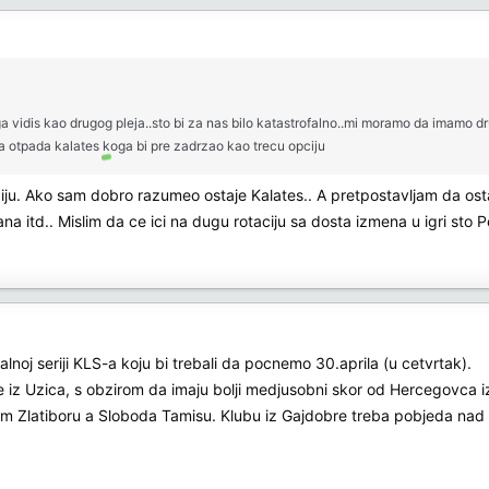
 i Kabengele, ove godime Malachi Flynn, nego da bude opsesija NBA igracima po s
me neke zvezde za ogroman novac. To se jako lose pokazalo.
 vidis kao drugog pleja..sto bi za nas bilo katastrofalno..mi moramo da imamo dru
a otpada kalates koga bi pre zadrzao kao trecu opciju
u. Ako sam dobro razumeo ostaje Kalates.. A pretpostavljam da ostaju
a itd.. Mislim da ce ici na dugu rotaciju sa dosta izmena u igri sto P
lnoj seriji KLS-a koju bi trebali da pocnemo 30.aprila (u cetvrtak).
 iz Uzica, s obzirom da imaju bolji medjusobni skor od Hercegovca iz G
m Zlatiboru a Sloboda Tamisu. Klubu iz Gajdobre treba pobjeda nad 