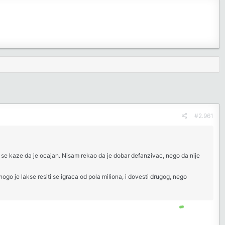
#2.961
 se kaze da je ocajan. Nisam rekao da je dobar defanzivac, nego da nije
go je lakse resiti se igraca od pola miliona, i dovesti drugog, nego