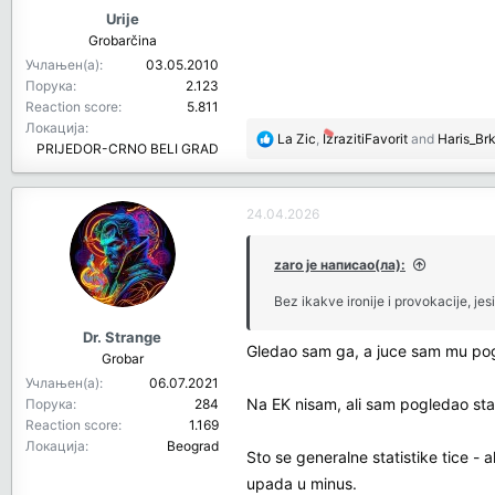
:
Urije
Grobarčina
Учлањен(а)
03.05.2010
Порука
2.123
Reaction score
5.811
Локација
R
La Zic
,
IzrazitiFavorit
and
Haris_Brk
PRIJEDOR-CRNO BELI GRAD
e
a
c
24.04.2026
t
i
o
zaro је написао(ла):
n
Bez ikakve ironije i provokacije, jesi
s
:
Dr. Strange
Gledao sam ga, a juce sam mu pogle
Grobar
Учлањен(а)
06.07.2021
Na EK nisam, ali sam pogledao sta
Порука
284
Reaction score
1.169
Локација
Beograd
Sto se generalne statistike tice -
upada u minus.