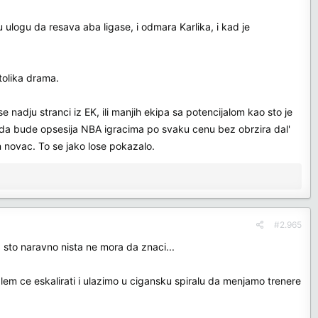
 ulogu da resava aba ligase, i odmara Karlika, i kad je
tolika drama.
 nadju stranci iz EK, ili manjih ekipa sa potencijalom kao sto je
o da bude opsesija NBA igracima po svaku cenu bez obrzira dal'
n novac. To se jako lose pokazalo.
#2.965
. sto naravno nista ne mora da znaci...
blem ce eskalirati i ulazimo u cigansku spiralu da menjamo trenere