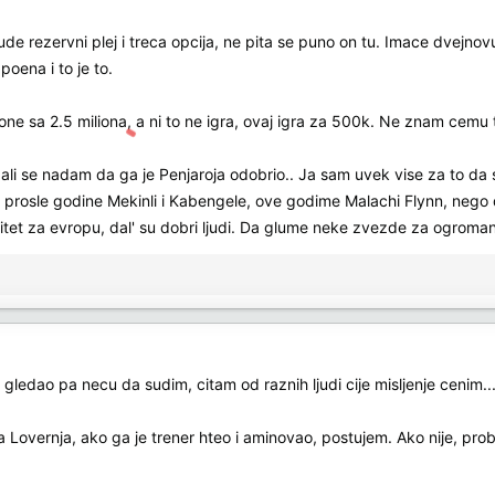
de rezervni plej i treca opcija, ne pita se puno on tu. Imace dvejnovu
oena i to je to.
ne sa 2.5 miliona, a ni to ne igra, ovaj igra za 500k. Ne znam cemu 
ali se nadam da ga je Penjaroja odobrio.. Ja sam uvek vise za to da se
pa prosle godine Mekinli i Kabengele, ove godime Malachi Flynn, neg
itet za evropu, dal' su dobri ljudi. Da glume neke zvezde za ogroma
gledao pa necu da sudim, citam od raznih ljudi cije misljenje cenim..
a Lovernja, ako ga je trener hteo i aminovao, postujem. Ako nije, pro