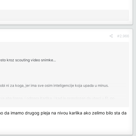
#2.966
sto kroz scouting video snimke...
bi ni za koga, jer ima sve osim inteligencije koja upada u minus.
ava aba ligase, i odmara Karlika, i kad je raspolozen da ubaci u EL po
mo da imamo drugog pleja na nivou karlika ako zelimo bilo sta da
 iz EK, ili manjih ekipa sa potencijalom kao sto je bio Lesor, Francisko,