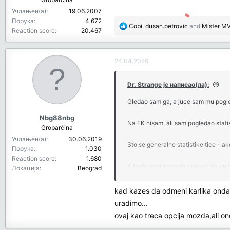
Учлањен(а)
19.06.2007
Порука
4.672
R
Cobi
,
dusan.petrovic
and
Mister M
Reaction score
20.467
e
a
c
24.04.2026
t
i
o
Dr. Strange је написао(ла):
n
Gledao sam ga, a juce sam mu pogled
s
:
Nbg88nbg
Na EK nisam, ali sam pogledao stati
Grobarčina
Учлањен(а)
30.06.2019
Sto se generalne statistike tice - 
Порука
1.030
Reaction score
1.680
A to da ovaj nece da prihvati da bud
Локација
Beograd
15ak poena i to je to.
kad kazes da odmeni karlika onda g
Nama tu ulogu igra Milton ove sezon
uradimo...
ovaj kao treca opcija mozda,ali o
Na stranu sto je ovo Miskov igrac, a