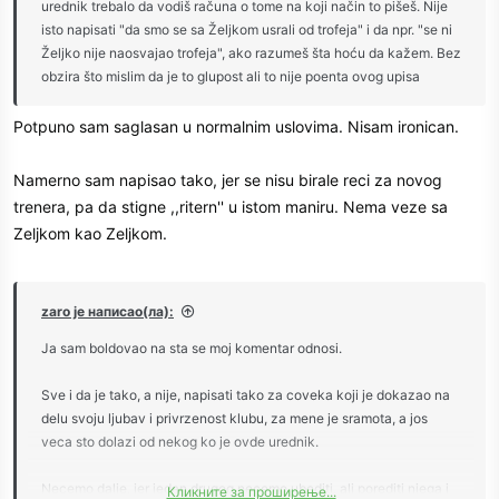
urednik trebalo da vodiš računa o tome na koji način to pišeš. Nije
isto napisati "da smo se sa Željkom usrali od trofeja" i da npr. "se ni
Željko nije naosvajao trofeja", ako razumeš šta hoću da kažem. Bez
obzira što mislim da je to glupost ali to nije poenta ovog upisa
Potpuno sam saglasan u normalnim uslovima. Nisam ironican.
Namerno sam napisao tako, jer se nisu birale reci za novog
trenera, pa da stigne ,,ritern'' u istom maniru. Nema veze sa
Zeljkom kao Zeljkom.
zaro је написао(ла):
Ja sam boldovao na sta se moj komentar odnosi.
Sve i da je tako, a nije, napisati tako za coveka koji je dokazao na
delu svoju ljubav i privrzenost klubu, za mene je sramota, a jos
veca sto dolazi od nekog ko je ovde urednik.
Necemo dalje, jer jedan drugog necemo ubediti, ali porediti njega i
Кликните за проширење...