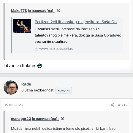
s
:
Maks778 је написао(ла):
Partizan želi litvanskog plejmejkera, Saša Obradović ga već skautirao
Litvanski mediji prenose da Partizan želi
talentovanog plejmejkera, dok ga je Saša Obradović
već ranije skautirao.
www.maxbetsport.rs
Litvanski Kalates
Rade
Služba bezbednosti
Уредник
05.05.2026
#3.128
manager23 је написао(ла):
Možda i ima nekih delića istine u tome što pišeš, ali bi bar ti kao