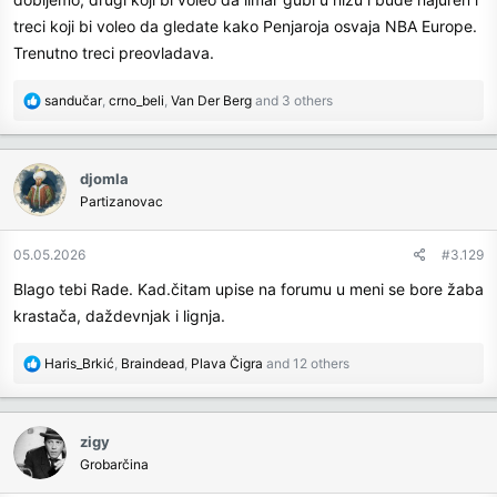
treci koji bi voleo da gledate kako Penjaroja osvaja NBA Europe.
Trenutno treci preovladava.
R
sandučar
,
crno_beli
,
Van Der Berg
and 3 others
e
a
c
djomla
t
Partizanovac
i
o
n
05.05.2026
#3.129
s
Blago tebi Rade. Kad.čitam upise na forumu u meni se bore žaba
:
krastača, daždevnjak i lignja.
R
Haris_Brkić
,
Braindead
,
Plava Čigra
and 12 others
e
a
c
zigy
t
Grobarčina
i
o