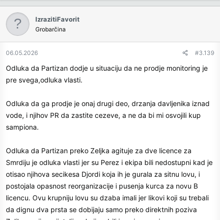
a
c
IzrazitiFavorit
t
Grobarčina
i
o
n
06.05.2026
#3.139
s
Odluka da Partizan dodje u situaciju da ne prodje monitoring je
:
pre svega,odluka vlasti.
Odluka da ga prodje je onaj drugi deo, drzanja davljenika iznad
vode, i njihov PR da zastite cezeve, a ne da bi mi osvojili kup
sampiona.
Odluka da Partizan preko Zeljka agituje za dve licence za
Smrdiju je odluka vlasti jer su Perez i ekipa bili nedostupni kad je
otisao njihova secikesa Djordi koja ih je gurala za sitnu lovu, i
postojala opasnost reorganizacije i pusenja kurca za novu B
licencu. Ovu krupniju lovu su dzaba imali jer likovi koji su trebali
da dignu dva prsta se dobijaju samo preko direktnih poziva