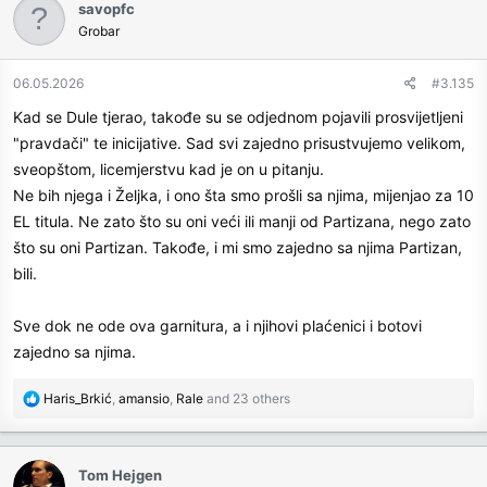
savopfc
t
Grobar
i
o
n
06.05.2026
#3.135
s
Kad se Dule tjerao, takođe su se odjednom pojavili prosvijetljeni
:
"pravdači" te inicijative. Sad svi zajedno prisustvujemo velikom,
sveopštom, licemjerstvu kad je on u pitanju.
Ne bih njega i Željka, i ono šta smo prošli sa njima, mijenjao za 10
EL titula. Ne zato što su oni veći ili manji od Partizana, nego zato
što su oni Partizan. Takođe, i mi smo zajedno sa njima Partizan,
bili.
Sve dok ne ode ova garnitura, a i njihovi plaćenici i botovi
zajedno sa njima.
R
Haris_Brkić
,
amansio
,
Rale
and 23 others
e
a
c
Tom Hejgen
t