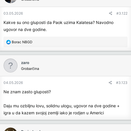
i
o
n
03.05.2026
#3.122
s
Kakve su ono gluposti da Paok uzima Kalatesa? Navodno
:
ugovor na dve godine.
R
Borac NBGD
e
a
c
zaro
t
Grobarčina
i
o
n
04.05.2026
#3.123
s
Ne znam zasto gluposti?
:
Daju mu ozbiljnu lovu, solidnu ulogu, ugovor na dve godine +
igra u da kazem svojoj zemlji iako je rodjen u Americi