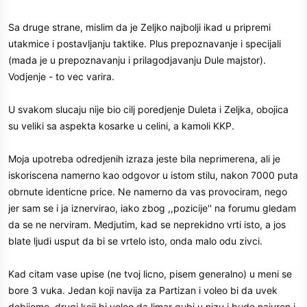
Sa druge strane, mislim da je Zeljko najbolji ikad u pripremi
utakmice i postavljanju taktike. Plus prepoznavanje i specijali
(mada je u prepoznavanju i prilagodjavanju Dule majstor).
Vodjenje - to vec varira.
U svakom slucaju nije bio cilj poredjenje Duleta i Zeljka, obojica
su veliki sa aspekta kosarke u celini, a kamoli KKP.
Moja upotreba odredjenih izraza jeste bila neprimerena, ali je
iskoriscena namerno kao odgovor u istom stilu, nakon 7000 puta
obrnute identicne price. Ne namerno da vas provociram, nego
jer sam se i ja iznervirao, iako zbog ,,pozicije'' na forumu gledam
da se ne nerviram. Medjutim, kad se neprekidno vrti isto, a jos
blate ljudi usput da bi se vrtelo isto, onda malo odu zivci.
Kad citam vase upise (ne tvoj licno, pisem generalno) u meni se
bore 3 vuka. Jedan koji navija za Partizan i voleo bi da uvek
dobijemo, drugi koji bi voleo da limar gubi u nizu i bude najuren i