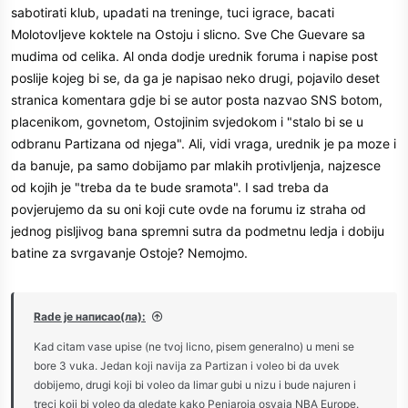
sabotirati klub, upadati na treninge, tuci igrace, bacati
Molotovljeve koktele na Ostoju i slicno. Sve Che Guevare sa
mudima od celika. Al onda dodje urednik foruma i napise post
poslije kojeg bi se, da ga je napisao neko drugi, pojavilo deset
stranica komentara gdje bi se autor posta nazvao SNS botom,
placenikom, govnetom, Ostojinim svjedokom i "stalo bi se u
odbranu Partizana od njega". Ali, vidi vraga, urednik je pa moze i
da banuje, pa samo dobijamo par mlakih protivljenja, najzesce
od kojih je "treba da te bude sramota". I sad treba da
povjerujemo da su oni koji cute ovde na forumu iz straha od
jednog pisljivog bana spremni sutra da podmetnu ledja i dobiju
batine za svrgavanje Ostoje? Nemojmo.
Rade је написао(ла):
Kad citam vase upise (ne tvoj licno, pisem generalno) u meni se
bore 3 vuka. Jedan koji navija za Partizan i voleo bi da uvek
dobijemo, drugi koji bi voleo da limar gubi u nizu i bude najuren i
treci koji bi voleo da gledate kako Penjaroja osvaja NBA Europe.