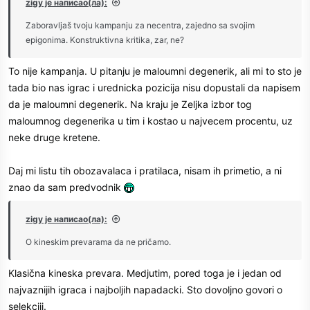
zigy је написао(ла):
Zaboravljaš tvoju kampanju za necentra, zajedno sa svojim
epigonima. Konstruktivna kritika, zar, ne?
To nije kampanja. U pitanju je maloumni degenerik, ali mi to sto je
tada bio nas igrac i urednicka pozicija nisu dopustali da napisem
da je maloumni degenerik. Na kraju je Zeljka izbor tog
maloumnog degenerika u tim i kostao u najvecem procentu, uz
neke druge kretene.
Daj mi listu tih obozavalaca i pratilaca, nisam ih primetio, a ni
znao da sam predvodnik
zigy је написао(ла):
O kineskim prevarama da ne pričamo.
Klasična kineska prevara. Medjutim, pored toga je i jedan od
najvaznijih igraca i najboljih napadacki. Sto dovoljno govori o
selekciji.