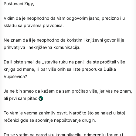
Imaš pravo na svoje mišljenje, ali kad već voliš više Duleta, mogao
Poštovani Zigy,
si od njega naučiti da treba čitati knjige, jer pojma nemam šta ti
misliš, ali dobro razumijem šta pišeš, i stavljati takve epitete pored
Vidim da je neophodno da Vam odgovorim jasno, precizno i u
Željka je neumjesno i govori o nepoštovanju, a ne o tome koliko
skladu sa pravilima pravopisa.
koga više voliš.
A koliko ja vidim kakvo vrijeme dolazi, tvoj talenat da prepoznaš
lošu igru i prevare će doći do izražaja.
Ne znam da li je neophodno da koristim i književni govor ili je
prihvatljiva i neknjiževna komunikacija.
Da li biste smeli da ,,stavite ruku na panj'' da ste pročitali više
knjiga od mene, ili bar više onih sa liste preporuka Duška
Vujoševića?
Ja ne bih smeo da kažem da sam pročitao više, jer Vas ne znam,
ali prvi sam pitao
To Vam je veoma zanimljiv osvrt. Naročito što se nalazi u istoj
rečenici gde se spominje nepoštovanje drugih.
Da se vratim na narodsku komunikaciju, primereniju forumu i