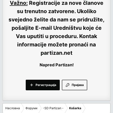
Važno:
Registracije za nove članove
su trenutno
zatvorene
. Ukoliko
svejedno želite da nam se pridružite,
pošaljite E-mail Uredništvu koje će
Vas uputiti u proceduru. Kontak
informacije možete pronaći na
partizan.net
Napred Partizan!
Регистрација
Пријава
Насловна
Форуми
-SD Partizan -
Košarka