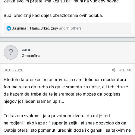
Zeljka svojim prijateljima koji su bili imuni na vucicev novac.
Budi precizniji kad dajes obrazlozenje ovih odluka.
R
JasminaT
,
Haris_Brkić
,
zigy
and 11 others
e
a
c
zaro
t
Grobarčina
i
o
n
06.05.2026
#3.140
s
Htedoh da preskocim raspravu... ja sam doticnom moderatoru
:
foruma rekao da treba ds ga je sramota za upise, a i tebi druze
da kazem da treba da te je sramota sto mozes da potpises
njegov jos jedan sraman upis...
To kazem svakom.. ja u privatnom zivotu, da mi je rod
najrodjeniji, ako kaze : " super je zeljkl, al znas dozvoloo ds ga
Ostoja otera" sto pomenuti urednik doda i ciganski, sa takvim ne