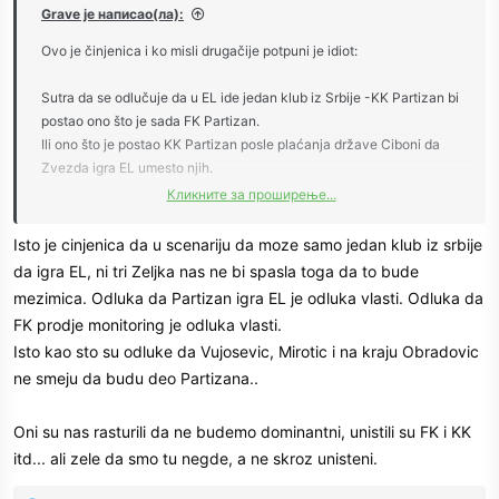
Grave је написао(ла):
Ovo je činjenica i ko misli drugačije potpuni je idiot:
Sutra da se odlučuje da u EL ide jedan klub iz Srbije -KK Partizan bi
postao ono što je sada FK Partizan.
Ili ono što je postao KK Partizan posle plaćanja države Ciboni da
Zvezda igra EL umesto njih.
Кликните за проширење...
Kakav vaš Penjeroja, Trinkijeri... Pa i Danilović sa sve Đorđevićem -
u kanal bi nas bacili i popišali.
Isto je cinjenica da u scenariju da moze samo jedan klub iz srbije
Da nije bilo Željka i na tom talasu da nas puste u EL zbog njegove
da igra EL, ni tri Zeljka nas ne bi spasla toga da to bude
veličine .
mezimica. Odluka da Partizan igra EL je odluka vlasti. Odluka da
Drugi srpski klub nikad više EL ne bi video.
FK prodje monitoring je odluka vlasti.
Tako da prestanite minimizirati Željkov doprinos svemu ovome što
Isto kao sto su odluke da Vujosevic, Mirotic i na kraju Obradovic
je bilo i ovome što jeste sada. On nije bio samo trener.
ne smeju da budu deo Partizana..
Svi bivši košarkaši u red sa kamatom treba da stanu da vrate
Partizanu ono što im je on dao.
Osim Željka i Duleta.
Oni su nas rasturili da ne budemo dominantni, unistili su FK i KK
Čuj igra, rezultati, selekcija igrača... Živimo u iluziji da je to bitno....i
itd... ali zele da smo tu negde, a ne skroz unisteni.
ponavljam sutra da odluče da nema 2 kluba iz Srbije u EL pitao bih
vas sve kojia razmatrate metafiziku kako ko treba voditi ekipu