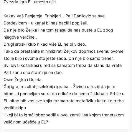
Zvezda igra EL umesto njih.
Kakav vaš Penjeroja, Trinkijeri... Pa i Danilović sa sve
Đorđevićem - u kanal bi nas bacili i popišali.
Da nije bilo Željka i na tom talasu da nas puste u EL zbog
njegove veličine .
Drugi srpski klub nikad više EL ne bi video.
Tako da prestanite minimizirati Željkov doprinos svemu ovome
što je bilo i ovome što jeste sada. On nije bio samo trener.
Svi bivši košarkaši u red sa kamatom treba da stanu da vrate
Partizanu ono što im je on dao.
Osim Željka i Duleta.
Čuj igra, rezultati, selekcija igrača... Živimo u iluziji da je to
bitno....i ponavljam sutra da odluče da nema 2 kluba iz Srbije u
EL pitao bih vas sve kojia razmatrate metafiziku kako ko treba
voditi ekipu
- koji bi to igrači obezbedili u ovoj zemlji i sa kojom trenerskom
veličinom učešće u EL?