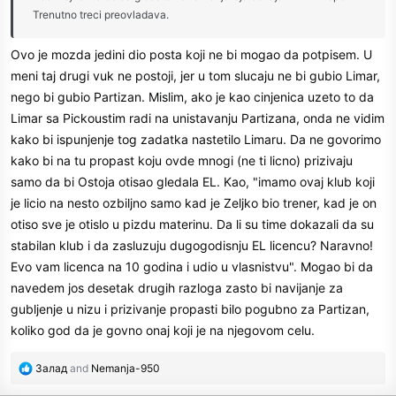
Trenutno treci preovladava.
Ovo je mozda jedini dio posta koji ne bi mogao da potpisem. U
meni taj drugi vuk ne postoji, jer u tom slucaju ne bi gubio Limar,
nego bi gubio Partizan. Mislim, ako je kao cinjenica uzeto to da
Limar sa Pickoustim radi na unistavanju Partizana, onda ne vidim
kako bi ispunjenje tog zadatka nastetilo Limaru. Da ne govorimo
kako bi na tu propast koju ovde mnogi (ne ti licno) prizivaju
samo da bi Ostoja otisao gledala EL. Kao, "imamo ovaj klub koji
je licio na nesto ozbiljno samo kad je Zeljko bio trener, kad je on
otiso sve je otislo u pizdu materinu. Da li su time dokazali da su
stabilan klub i da zasluzuju dugogodisnju EL licencu? Naravno!
Evo vam licenca na 10 godina i udio u vlasnistvu". Mogao bi da
navedem jos desetak drugih razloga zasto bi navijanje za
gubljenje u nizu i prizivanje propasti bilo pogubno za Partizan,
koliko god da je govno onaj koji je na njegovom celu.
R
Залад
and
Nemanja-950
e