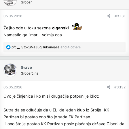
Grobar
i
o
n
05.05.2026
#3.131
s
:
Željko ode u toku sezone
ciganski
Namestio ga limar... Voimja oca
R
pfc__
,
StokuNaJug
,
lukaimasa
and 4 others
e
a
c
Grave
t
Grobarčina
i
o
n
05.05.2026
#3.132
s
Ovo je činjenica i ko misli drugačije potpuni je idiot:
:
Sutra da se odlučuje da u EL ide jedan klub iz Srbije -KK
Partizan bi postao ono što je sada FK Partizan.
Ili ono što je postao KK Partizan posle plaćanja države Ciboni da