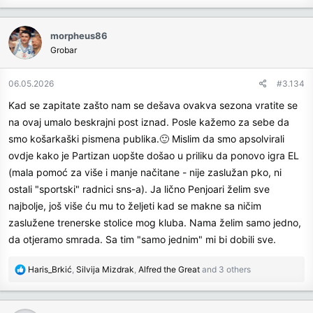
a
c
morpheus86
t
Grobar
i
o
n
06.05.2026
#3.134
s
Kad se zapitate zašto nam se dešava ovakva sezona vratite se
:
na ovaj umalo beskrajni post iznad. Posle kažemo za sebe da
smo košarkaški pismena publika.🙂 Mislim da smo apsolvirali
ovdje kako je Partizan uopšte došao u priliku da ponovo igra EL
(mala pomoć za više i manje načitane - nije zaslužan pko, ni
ostali "sportski" radnici sns-a). Ja lično Penjoari želim sve
najbolje, još više ću mu to željeti kad se makne sa ničim
zaslužene trenerske stolice mog kluba. Nama želim samo jedno,
da otjeramo smrada. Sa tim "samo jednim" mi bi dobili sve.
R
Haris_Brkić
,
Silvija Mizdrak
,
Alfred the Great
and 3 others
e
a
c