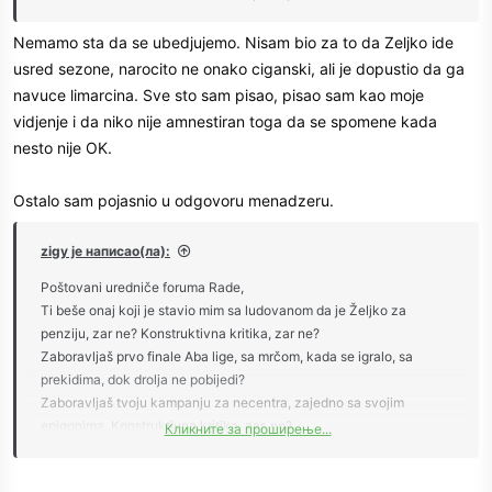
Duleta nema smisla iz razloga sto je vreme u kojem su vodili KK kao
dupe i oko.
Nemamo sta da se ubedjujemo. Nisam bio za to da Zeljko ide
usred sezone, narocito ne onako ciganski, ali je dopustio da ga
Osvojiti bilo sta od trofeja poslednjih 12-13 godina u nekom
navuce limarcina. Sve sto sam pisao, pisao sam kao moje
kolektivnom sporty SD Partizan je izuzetak koji potvrdjuje pravilo.
vidjenje i da niko nije amnestiran toga da se spomene kada
nesto nije OK.
Ostalo sam pojasnio u odgovoru menadzeru.
zigy је написао(ла):
Poštovani uredniče foruma Rade,
Ti beše onaj koji je stavio mim sa ludovanom da je Željko za
penziju, zar ne? Konstruktivna kritika, zar ne?
Zaboravljaš prvo finale Aba lige, sa mrčom, kada se igralo, sa
prekidima, dok drolja ne pobijedi?
Zaboravljaš tvoju kampanju za necentra, zajedno sa svojim
epigonima. Konstruktivna kritika, zar, ne?
Кликните за проширење...
O kineskim prevarama da ne pričamo...
Ima toga još...