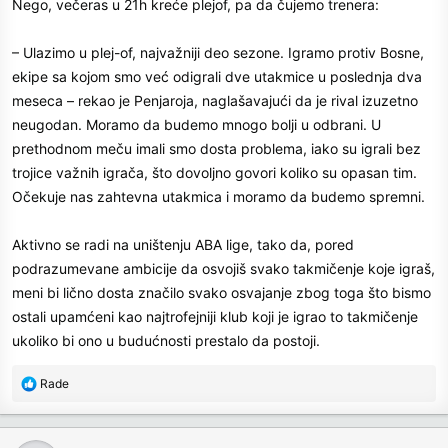
Nego, večeras u 21h kreće plejof, pa da čujemo trenera:
:
– Ulazimo u plej-of, najvažniji deo sezone. Igramo protiv Bosne,
ekipe sa kojom smo već odigrali dve utakmice u poslednja dva
meseca – rekao je Penjaroja, naglašavajući da je rival izuzetno
neugodan. Moramo da budemo mnogo bolji u odbrani. U
prethodnom meču imali smo dosta problema, iako su igrali bez
trojice važnih igrača, što dovoljno govori koliko su opasan tim.
Očekuje nas zahtevna utakmica i moramo da budemo spremni.
Aktivno se radi na uništenju ABA lige, tako da, pored
podrazumevane ambicije da osvojiš svako takmičenje koje igraš,
meni bi lično dosta značilo svako osvajanje zbog toga što bismo
ostali upamćeni kao najtrofejniji klub koji je igrao to takmičenje
ukoliko bi ono u budućnosti prestalo da postoji.
R
Rade
e
a
c