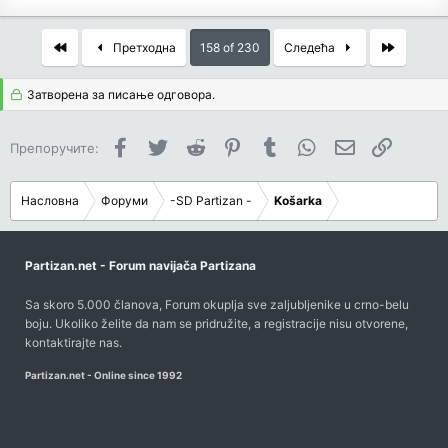
First
Last
Претходна
158 of 230
Следећа
Затворена за писање одговора.
Facebook
Twitter
Reddit
Pinterest
Tumblr
WhatsApp
Имејл
Link
Препоручите:
Насловна
Форуми
-SD Partizan -
Košarka
Partizan.net - Forum navijača Partizana
Sa skoro 5.000 članova, Forum okuplja sve zaljubljenike u crno-belu
boju. Ukoliko želite da nam se pridružite, a registracije nisu otvorene,
kontaktirajte nas
.
Partizan.net - Online since 1992