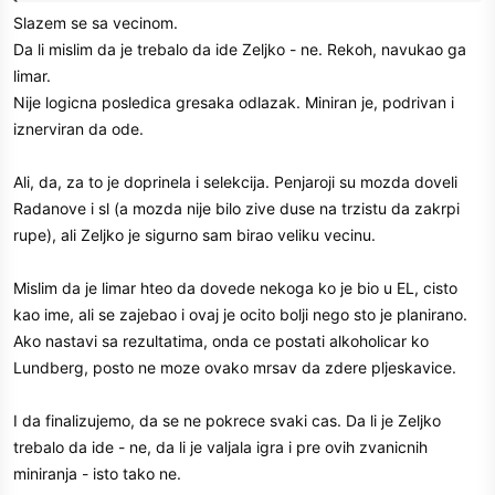
povredama, treba da odigra 80 utakmica... pa kako? Ko vodi glavnu
Slazem se sa vecinom.
riječ? Ko selektira? Ovo nije Partizan Željka, Duleta, Rebe,
Da li mislim da je trebalo da ide Zeljko - ne. Rekoh, navukao ga
Žeravice, Kimeta.... Ovo je klub pod okupacijom, kao što je i bio od
limar.
kada je Dule otjeran, do dolaska Željka, koji ga je opet podigao,
Nije logicna posledica gresaka odlazak. Miniran je, podrivan i
uveo u Evroligu. I zato je Željko bio više od trenera, dašak slobode i
iznerviran da ode.
ponosa, i da je Partizan opet bitan, jer je on sve dao za Partizan, i
vratio ga tamo gdje pripada. A to sto nije imao rezultate poslednjih
godina, o tome se moze pričati jedino ako se znaju sve okolnosti
Ali, da, za to je doprinela i selekcija. Penjaroji su mozda doveli
pod kojima je radio, a svi znamo u kakvoj džungli živimo, i sta znaci
Radanove i sl (a mozda nije bilo zive duse na trzistu da zakrpi
dati podršku studentima. I sad kad limar konačno ispunjava svoje
rupe), ali Zeljko je sigurno sam birao veliku vecinu.
trenersko-menadžerske fantazije, ugrađuje se sa sinčićem, mi
treba da se krvimo je li Lovernj dobar izbor ili ne, kad ce Radanov
Mislim da je limar hteo da dovede nekoga ko je bio u EL, cisto
da proigra i ko će biti pojačanja, kakav je Penjaroja trener...Pa to on
kao ime, ali se zajebao i ovaj je ocito bolji nego sto je planirano.
i hoće, a ja na to ne pristajem. Ja navijam za Partizan, i nemam
Ako nastavi sa rezultatima, onda ce postati alkoholicar ko
vukova u sebi, koji se bore. Ali, u ovaj Partizan ja ne vjerujem da će
me obradovati, a i ne može, kad su mu u temelju limar i zalizani, a
Lundberg, posto ne moze ovako mrsav da zdere pljeskavice.
sve ih posmatra zvalavi. Ovo sve treba otjerati govnjivom metlom i
dobro dezinfikovati. A ti analiziraj igru i igrače i pojačanja...
I da finalizujemo, da se ne pokrece svaki cas. Da li je Zeljko
P. S. Preporuka za čitanje knjiga je uslijedila, jer si u postu kolegi
trebalo da ide - ne, da li je valjala igra i pre ovih zvanicnih
rekao da bi volio da uživo prodiskutujes o Željku i da bi to bilo
miniranja - isto tako ne.
drugačije riječima, nego upisima.