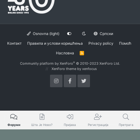
Osnovna (light)
Српски
Контакт
Правила и услови коришћења
Privacy policy
Помоћ
Насловна
R
S
S
®
Community platform by XenForo
© 2010-2023 XenForo Ltd.
XenForo theme
by xenfocus
Форуми
Шта Је Ново?
Пријава
Регистрација
Претрага