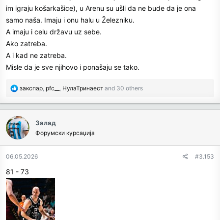
im igraju košarkašice), u Arenu su ušli da ne bude da je ona
samo naša. Imaju i onu halu u Železniku.
A imaju i celu državu uz sebe.
Ako zatreba.
A i kad ne zatreba.
Misle da je sve njihovo i ponašaju se tako.
R
закспар
,
pfc__
,
НулаТринаест
and 30 others
e
a
c
Залад
t
Форумски курсаџија
i
o
n
06.05.2026
#3.153
s
81 - 73
: