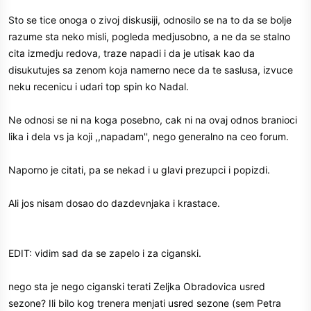
Sto se tice onoga o zivoj diskusiji, odnosilo se na to da se bolje
razume sta neko misli, pogleda medjusobno, a ne da se stalno
cita izmedju redova, traze napadi i da je utisak kao da
disukutujes sa zenom koja namerno nece da te saslusa, izvuce
neku recenicu i udari top spin ko Nadal.
Ne odnosi se ni na koga posebno, cak ni na ovaj odnos branioci
lika i dela vs ja koji ,,napadam'', nego generalno na ceo forum.
Naporno je citati, pa se nekad i u glavi prezupci i popizdi.
Ali jos nisam dosao do dazdevnjaka i krastace.
EDIT: vidim sad da se zapelo i za ciganski.
nego sta je nego ciganski terati Zeljka Obradovica usred
sezone? Ili bilo kog trenera menjati usred sezone (sem Petra