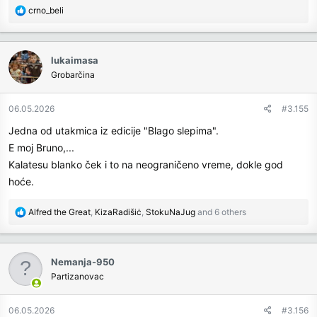
R
crno_beli
e
a
c
lukaimasa
t
Grobarčina
i
o
n
06.05.2026
#3.155
s
Jedna od utakmica iz edicije "Blago slepima".
:
E moj Bruno,...
Kalatesu blanko ček i to na neograničeno vreme, dokle god
hoće.
R
Alfred the Great
,
KizaRadišiċ
,
StokuNaJug
and 6 others
e
a
c
Nemanja-950
t
Partizanovac
i
o
n
06.05.2026
#3.156