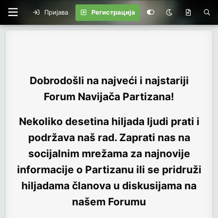
Пријава
Регистрација
Dobrodošli na najveći i najstariji
Forum Navijača Partizana!
Nekoliko desetina hiljada ljudi prati i
podržava naš rad. Zaprati nas na
socijalnim mrežama za najnovije
informacije o Partizanu ili se pridruži
hiljadama članova u diskusijama na
našem Forumu