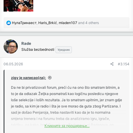
R
НулаТринаест
,
Haris_Brkić
,
mladen107
and 4 others
e
a
c
Rade
t
Služba bezbednosti
Уредник
i
o
n
06.05.2026
#3.154
s
:
zigy је написао(ла):
Da ne bi privatizovali forum, preći ću na ono što smatram bitnim, a
to je da odlazak Željka posmatraš kao logičnu posledicu njegove
loše selekcije i loših rezultata. Ja to smatram upitnim, jer znam gdje
je radio, sa kim je radio i šta je sve morao da guta zbog Partizana. I
sad je došao Penjaroja, treba nastaviti kao da je to normalna
smjena trenera i na forumu treba da analiziramo igru, igrače,
taktiku...pa kako, bre? Dovedu mu Radanova, ej Radanova, on
Кликните за проширење...
ćutke ga prihvati i još ga forsira. Dovedu Lovernja, koji je osakaćen