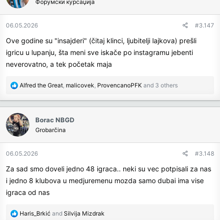
Форумски курсаџија
06.05.2026
#3.147
Ove godine su "insajderi" (čitaj klinci, ljubitelji lajkova) prešli
igricu u lupanju, šta meni sve iskače po instagramu jebenti
neverovatno, a tek početak maja
R
Alfred the Great
,
malicovek
,
ProvencanoPFK
and 3 others
e
a
c
Borac NBGD
t
Grobarčina
i
o
n
06.05.2026
#3.148
s
Za sad smo doveli jedno 48 igraca.. neki su vec potpisali za nas
:
i jedno 8 klubova u medjuremenu mozda samo dubai ima vise
igraca od nas
R
Haris_Brkić
and
Silvija Mizdrak