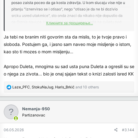
posao zaista poceo da ga kosta zdravlja. U kom slucaju vise nije u
pitanju "iznervirao se i otisao", nego "otisao je da ne bi dozivio
srcku usred utakmice", sto onda znaci da nikako nije dopustio da
ga Ostoja navuce. I ja bi otisao sa bilo kojeg posla na svijetu pod
Кликните за проширење...
takvim okolnostima. Sto znaci da se ne slazem ni sa tim dijelom
njegovog posla. A ako smatras ovo mjesto oazom sireg vidjenja
Ja tebi ne branim niti govorim sta da mislis, to je tvoje pravo i
stvari, onda moras da dopustis da postoje vidjenja stvari koja se
sloboda. Postujem ga, i jasno sam naveo moje misljenje o istom,
bitno razlikuju od tvog. Jer je to, jelte, ta sirina.
kao sto ti mozes o mom misljenju...
Apropo Duleta, mnogima su sad usta puna Duleta a ogresili su se
o njega za zivota... bio je onaj sjajan tekst o knizi zalosti isred KK
R
Laze_PFC
,
StokuNaJug
,
Haris_Brkić
and 10 others
e
a
c
Nemanja-950
t
Partizanovac
i
o
n
06.05.2026
#3.144
s