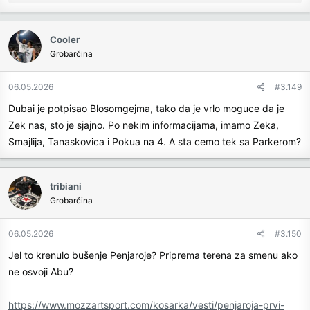
e
a
c
Cooler
t
Grobarčina
i
o
n
06.05.2026
#3.149
s
Dubai je potpisao Blosomgejma, tako da je vrlo moguce da je
:
Zek nas, sto je sjajno. Po nekim informacijama, imamo Zeka,
Smajlija, Tanaskovica i Pokua na 4. A sta cemo tek sa Parkerom?
tribiani
Grobarčina
06.05.2026
#3.150
Jel to krenulo bušenje Penjaroje? Priprema terena za smenu ako
ne osvoji Abu?
https://www.mozzartsport.com/kosarka/vesti/penjaroja-prvi-