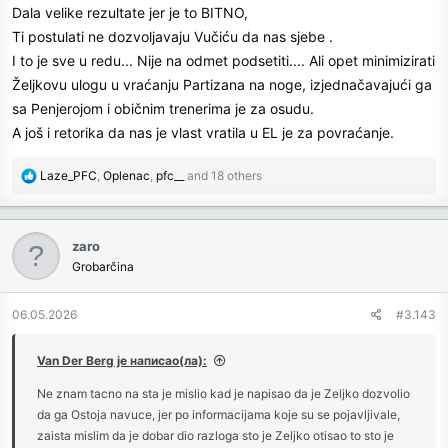
Dala velike rezultate jer je to BITNO,
Ti postulati ne dozvoljavaju Vučiću da nas sjebe .
I to je sve u redu... Nije na odmet podsetiti.... Ali opet minimizirati
Željkovu ulogu u vraćanju Partizana na noge, izjednačavajući ga
sa Penjerojom i običnim trenerima je za osudu.
A još i retorika da nas je vlast vratila u EL je za povraćanje.
R
Laze_PFC
,
Oplenac
,
pfc__
and 18 others
e
a
c
zaro
t
Grobarčina
i
o
n
06.05.2026
#3.143
s
:
Van Der Berg је написао(ла):
Ne znam tacno na sta je mislio kad je napisao da je Zeljko dozvolio
da ga Ostoja navuce, jer po informacijama koje su se pojavljivale,
zaista mislim da je dobar dio razloga sto je Zeljko otisao to sto je