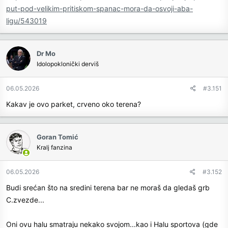
put-pod-velikim-pritiskom-spanac-mora-da-osvoji-aba-
ligu/543019
Dr Mo
Idolopoklonički derviš
06.05.2026
#3.151
Kakav je ovo parket, crveno oko terena?
Goran Tomić
Kralj fanzina
06.05.2026
#3.152
Budi srećan što na sredini terena bar ne moraš da gledaš grb
C.zvezde...
Oni ovu halu smatraju nekako svojom...kao i Halu sportova (gde