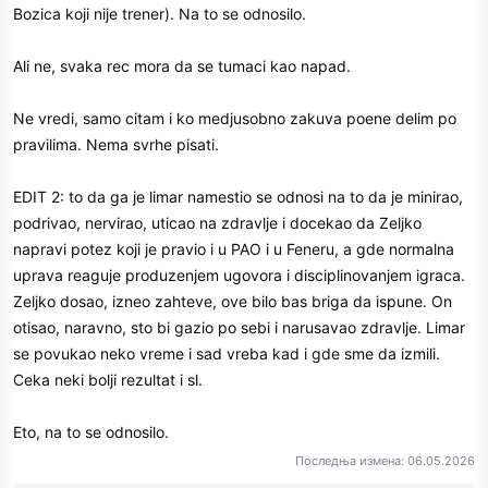
Bozica koji nije trener). Na to se odnosilo.
Ali ne, svaka rec mora da se tumaci kao napad.
Ne vredi, samo citam i ko medjusobno zakuva poene delim po
pravilima. Nema svrhe pisati.
EDIT 2: to da ga je limar namestio se odnosi na to da je minirao,
podrivao, nervirao, uticao na zdravlje i docekao da Zeljko
napravi potez koji je pravio i u PAO i u Feneru, a gde normalna
uprava reaguje produzenjem ugovora i disciplinovanjem igraca.
Zeljko dosao, izneo zahteve, ove bilo bas briga da ispune. On
otisao, naravno, sto bi gazio po sebi i narusavao zdravlje. Limar
se povukao neko vreme i sad vreba kad i gde sme da izmili.
Ceka neki bolji rezultat i sl.
Eto, na to se odnosilo.
Последња измена:
06.05.2026