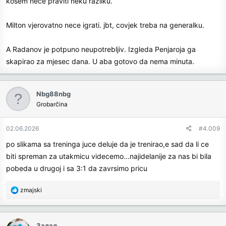
kosem nece praviti neku razliku.
Milton vjerovatno nece igrati. jbt, covjek treba na generalku.
A Radanov je potpuno neupotrebljiv. Izgleda Penjaroja ga
skapirao za mjesec dana. U aba gotovo da nema minuta.
Nbg88nbg
Grobarčina
02.06.2026
#4.009
po slikama sa treninga juce deluje da je trenirao,e sad da li ce
biti spreman za utakmicu videcemo...najidelanije za nas bi bila
pobeda u drugoj i sa 3:1 da zavrsimo pricu
R
zmajski
e
a
c
Залад