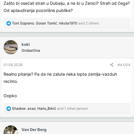
Zašto bi osećali strah u Dubaiju, a ne bi u Zenici? Strah od čega?
:
Od aplaudiranja pozorišne publike?
R
Toni Soprano
,
Goran Tomić
,
nikola1970
and 2 others
e
a
c
kuki
t
Grobarčina
i
o
n
01.06.2026
#4.004
s
Realno pitanje? Pa da ne zaluta neka lopta zemlja-vazduh
:
recimo.
Oopko
R
Shadow
,
avax
,
Haris_Brkić
and 1 other person
e
a
c
Van Der Berg
t