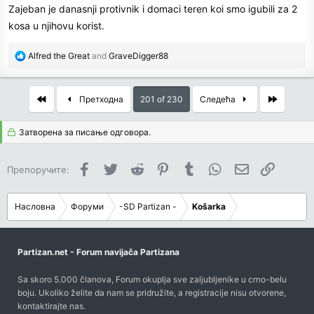
Zajeban je danasnji protivnik i domaci teren koi smo igubili za 2
kosa u njihovu korist.
R
Alfred the Great
and
GraveDigger88
e
a
c
First
Last
Претходна
201 of 230
Следећа
t
i
Затворена за писање одговора.
o
n
s
Facebook
Twitter
Reddit
Pinterest
Tumblr
WhatsApp
Имејл
Link
Препоручите:
:
Насловна
Форуми
-SD Partizan -
Košarka
Partizan.net - Forum navijača Partizana
Sa skoro 5.000 članova, Forum okuplja sve zaljubljenike u crno-belu
boju. Ukoliko želite da nam se pridružite, a registracije nisu otvorene,
kontaktirajte nas
.