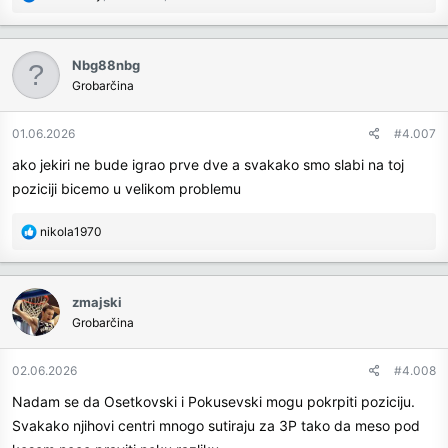
e
a
c
Nbg88nbg
t
Grobarčina
i
o
n
01.06.2026
#4.007
s
ako jekiri ne bude igrao prve dve a svakako smo slabi na toj
:
poziciji bicemo u velikom problemu
R
nikola1970
e
a
c
zmajski
t
Grobarčina
i
o
n
02.06.2026
#4.008
s
Nadam se da Osetkovski i Pokusevski mogu pokrpiti poziciju.
:
Svakako njihovi centri mnogo sutiraju za 3P tako da meso pod