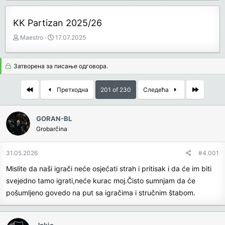
KK Partizan 2025/26
З
Д
Maestro
17.07.2025
а
а
ч
т
е
у
Затворена за писање одговора.
т
м
н
п
First
Last
Претходна
201 of 230
Следећа
и
о
к
к
т
р
GORAN-BL
е
е
Grobarčina
м
т
е
а
њ
31.05.2026
#4.001
а
Mislite da naši igrači neće osjećati strah i pritisak i da će im biti
svejedno tamo igrati,neće kurac moj.Čisto sumnjam da će
pošumljeno govedo na put sa igračima i stručnim štabom.