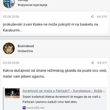
t
Форумски курсаџија
i
o
n
02.06.2026
#4.010
s
prokuševski zvani Koske ne može pokrpiti ni na basketu na
:
Karaburmi...
Braindead
Grobarčina
03.06.2026
#4.011
Kakva slučajnost od strane režimskog gkasila da puste ovu vest,
mater vam jebem ogavnu.
Avramović se vraća u Partizan? - Euroleague - Košarka - B92.sport - B92.net
Srpski košarkaš Aleksa Avramović bi mogao da se vrati u
Partizan i ponovo zaduži crno-beli dres.
www.b92.net