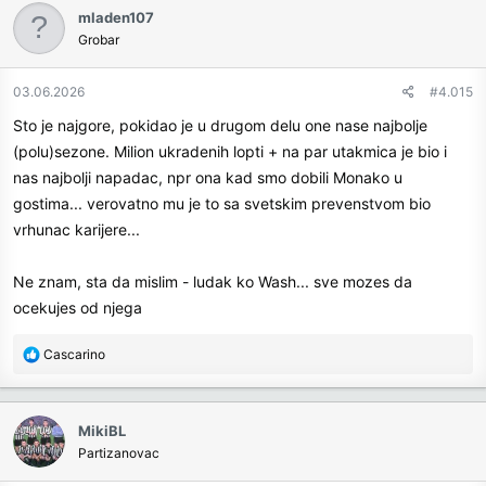
c
mladen107
t
Grobar
i
o
n
03.06.2026
#4.015
s
Sto je najgore, pokidao je u drugom delu one nase najbolje
:
(polu)sezone. Milion ukradenih lopti + na par utakmica je bio i
nas najbolji napadac, npr ona kad smo dobili Monako u
gostima... verovatno mu je to sa svetskim prevenstvom bio
vrhunac karijere...
Ne znam, sta da mislim - ludak ko Wash... sve mozes da
ocekujes od njega
R
Cascarino
e
a
c
MikiBL
t
Partizanovac
i
o