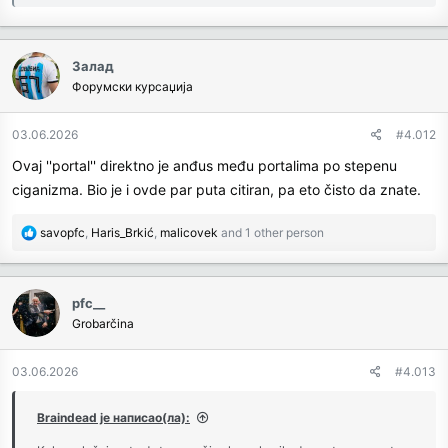
Залад
Форумски курсаџија
03.06.2026
#4.012
Ovaj ''portal'' direktno je anđus među portalima po stepenu
ciganizma. Bio je i ovde par puta citiran, pa eto čisto da znate.
R
savopfc
,
Haris_Brkić
,
malicovek
and 1 other person
e
a
c
pfc__
t
Grobarčina
i
o
n
03.06.2026
#4.013
s
:
Braindead је написао(ла):