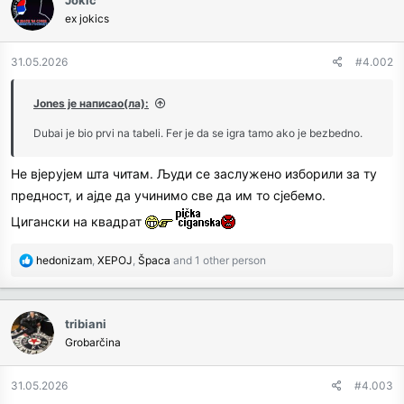
Jokic
ex jokics
31.05.2026
#4.002
Jones је написао(ла):
Dubai je bio prvi na tabeli. Fer je da se igra tamo ako je bezbedno.
Не вјерујем шта читам. Људи се заслужено изборили за ту
предност, и ајде да учинимо све да им то сјебемо.
Цигански на квадрат
R
hedonizam
,
XEPOJ
,
Špaca
and 1 other person
e
a
c
tribiani
t
Grobarčina
i
o
n
31.05.2026
#4.003
s