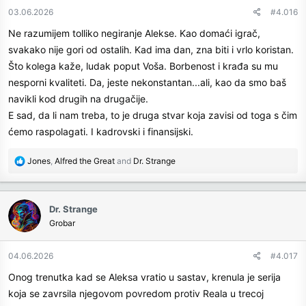
n
03.06.2026
#4.016
s
Ne razumijem tolliko negiranje Alekse. Kao domaći igrač,
:
svakako nije gori od ostalih. Kad ima dan, zna biti i vrlo koristan.
Što kolega kaže, ludak poput Voša. Borbenost i krađa su mu
nesporni kvaliteti. Da, jeste nekonstantan...ali, kao da smo baš
navikli kod drugih na drugačije.
E sad, da li nam treba, to je druga stvar koja zavisi od toga s čim
ćemo raspolagati. I kadrovski i finansijski.
R
Jones
,
Alfred the Great
and
Dr. Strange
e
a
c
Dr. Strange
t
Grobar
i
o
n
04.06.2026
#4.017
s
Onog trenutka kad se Aleksa vratio u sastav, krenula je serija
:
koja se zavrsila njegovom povredom protiv Reala u trecoj