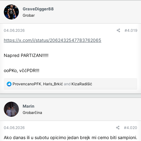
c
GraveDigger88
t
Grobar
i
o
n
04.06.2026
#4.019
s
https://x.com/i/status/2062432547783762065
:
Napred PARTIZAN!!!!!
ooPKo, včćPDR!!!
R
ProvencanoPFK
,
Haris_Brkić
and
KizaRadišiċ
e
a
c
Marin
t
Grobarčina
i
o
n
04.06.2026
#4.020
s
Ako danas ili u subotu opicimo jedan brejk mi cemo biti sampioni.
: