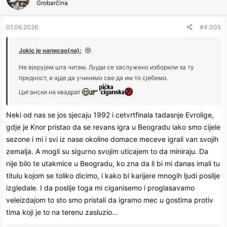
Grobarčina
i
o
n
01.06.2026
#4.005
s
:
Jokic је написао(ла):
Не вјерујем шта читам. Људи се заслужено изборили за ту
предност, и ајде да учинимо све да им то сјебемо.
Цигански на квадрат
Neki od nas se jos sjecaju 1992 i cetvrtfinala tadasnje Evrolige,
gdje je Knor pristao da se revans igra u Beogradu iako smo cijele
sezone i mi i svi iz nase okoline domace meceve igrali van svojih
zemalja. A mogli su sigurno svojim uticajem to da miniraju. Da
nije bilo te utakmice u Beogradu, ko zna da li bi mi danas imali tu
titulu kojom se toliko dicimo, i kako bi karijere mnogih ljudi poslije
izgledale. I da poslije toga mi ciganisemo i proglasavamo
veleizdajom to sto smo pristali da igramo mec u gostima protiv
tima koji je to na terenu zasluzio...