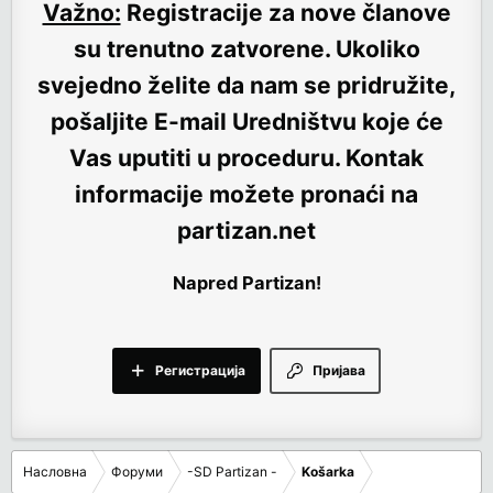
Važno:
Registracije za nove članove
su trenutno
zatvorene
. Ukoliko
svejedno želite da nam se pridružite,
pošaljite E-mail Uredništvu koje će
Vas uputiti u proceduru. Kontak
informacije možete pronaći na
partizan.net
Napred Partizan!
Регистрација
Пријава
Насловна
Форуми
-SD Partizan -
Košarka