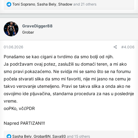
R
Toni Soprano
,
Sasha Bely
,
Shadow
and 21 others
e
a
c
GraveDigger88
t
Grobar
i
o
n
01.06.2026
#4.006
s
Ponašamo se kao cigani a tvrdimo da smo bolji od njih.
:
Ja podržavam ovaj potez, zaslužili su domaći teren, a mi ako
smo pravi pokazaćemo. Ne svidja mi se samo što se na forumu
počela stvarati slika da smo mi favoriti, nije mi jasno na cemu je
takvo verovanje utemeljeno. Pravi se takva slika a onda ako ne
osvojimo ide pljuvačina, standarna procedura za nas u poslednje
vreme.
ooPKo, včćPDR
Napred PARTIZAN!!!
R
Sasha Bely
,
GrobarBN
,
Sava93
and 15 others