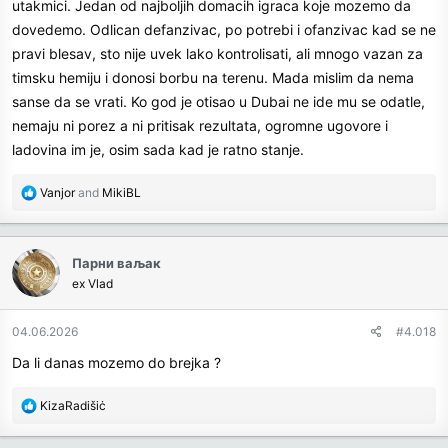
utakmici. Jedan od najboljih domacih igraca koje mozemo da
dovedemo. Odlican defanzivac, po potrebi i ofanzivac kad se ne
pravi blesav, sto nije uvek lako kontrolisati, ali mnogo vazan za
timsku hemiju i donosi borbu na terenu. Mada mislim da nema
sanse da se vrati. Ko god je otisao u Dubai ne ide mu se odatle,
nemaju ni porez a ni pritisak rezultata, ogromne ugovore i
ladovina im je, osim sada kad je ratno stanje.
R
Vanjor
and
MikiBL
e
a
c
Парни ваљак
t
ex Vlad
i
o
n
04.06.2026
#4.018
s
Da li danas mozemo do brejka ?
:
R
KizaRadišiċ
e
a