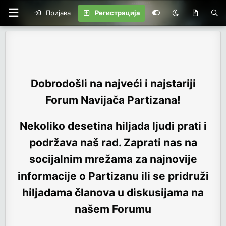
Пријава
Регистрација
Dobrodošli na najveći i najstariji
Forum Navijača Partizana!
Nekoliko desetina hiljada ljudi prati i
podržava naš rad. Zaprati nas na
socijalnim mrežama za najnovije
informacije o Partizanu ili se pridruži
hiljadama članova u diskusijama na
našem Forumu