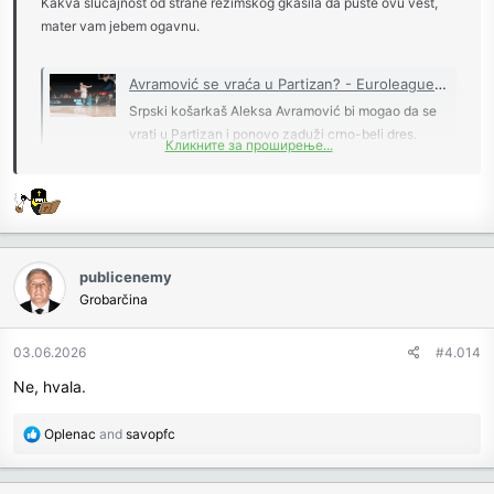
Kakva slučajnost od strane režimskog gkasila da puste ovu vest,
mater vam jebem ogavnu.
Avramović se vraća u Partizan? - Euroleague - Košarka - B92.sport - B92.net
Srpski košarkaš Aleksa Avramović bi mogao da se
vrati u Partizan i ponovo zaduži crno-beli dres.
Кликните за проширење...
www.b92.net
publicenemy
Grobarčina
03.06.2026
#4.014
Ne, hvala.
R
Oplenac
and
savopfc
e
a