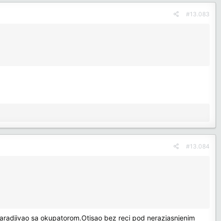
#13.083
#13.084
saradjivao sa okupatorom.Otisao bez reci pod nerazjasnjenim