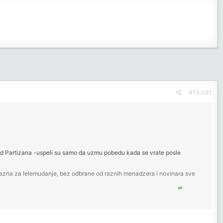
#13.081
lji od Partizana -uspeli su samo da uzmu pobedu kada se vrate posle
ez kazna za lelemudanje, bez odbrane od raznih menadzera i novinara sve
a instagram, koliko daske ima u glavi,koju statistiku ima Dzakiri.
ojice.