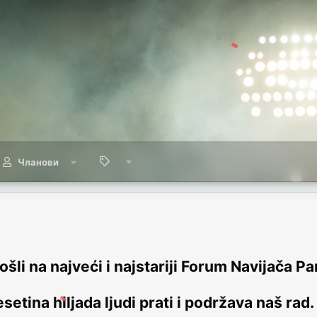
Чланови
šli na najveći i najstariji Forum Navijača Pa
setina hiljada ljudi prati i podržava naš rad.