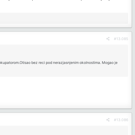
#13.085
 okupatorom.Otisao bez reci pod nerazjasnjenim okolnostima. Mogao je
#13.086