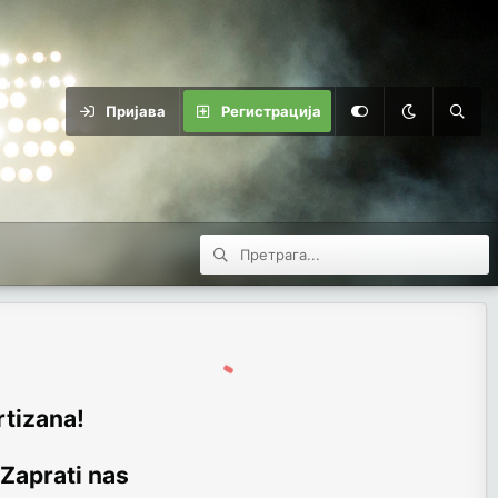
Пријава
Регистрација
rtizana!
 Zaprati nas