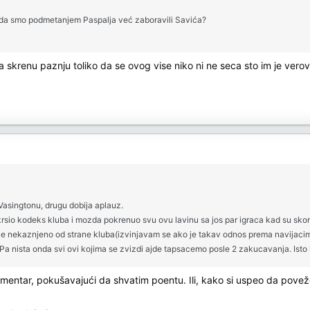
!), da smo podmetanjem Paspalja već zaboravili Savića?
skrenu paznju toliko da se ovog vise niko ni ne seca sto im je verovat
Vasingtonu, drugu dobija aplauz.
krsio kodeks kluba i mozda pokrenuo svu ovu lavinu sa jos par igraca kad su skont
 je nekaznjeno od strane kluba(izvinjavam se ako je takav odnos prema navijacima 
? Pa nista onda svi ovi kojima se zvizdi ajde tapsacemo posle 2 zakucavanja. Ist
komentar, pokušavajući da shvatim poentu. Ili, kako si uspeo da pove