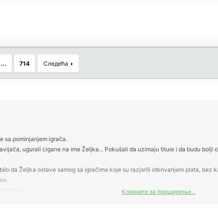
...
714
Следећа
še sa pominjanjem igrača.
e navijača, ugurali cigane na ime Željka... Pokušali da uzimaju titule i da budu bo
e bilo da Željka ostave samog sa igračima koje su razjarili otkrivanjem plata, b
ao.
balo biti.
Кликните за проширење...
a... I ono što najviše boli je što i dalje razmatramo šta je ovaj ili onaj napisao n
jom i Vučićem ,svako navijanje treba da počinje i završava sa prozivanjem njih dv