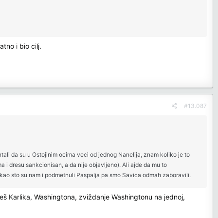
no i bio cilj.
#13.087
ali da su u Ostojinim ocima veci od jednog Nanelija, znam koliko je to
i dresu sankcionisan, a da nije objavljeno). Ali ajde da mu to
o kao sto su nam i podmetnuli Paspalja pa smo Savica odmah zaboravili.
žeš Karlika, Washingtona, zviždanje Washingtonu na jednoj,