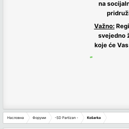
na socijal
pridruž
Važno:
Regi
svejedno ž
koje će Vas
Насловна
Форуми
-SD Partizan -
Košarka