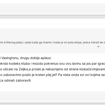
mo krštenog pleja i sada kada ga imamo i kada je on pola ekipe, jedva čekaš da 
i Vasingtonu, drugu dobija aplauz.
ekrsio kodeks kluba i mozda pokrenuo svu ovu lavinu sa jos par igra
no uticalo na Zeljka,a proslo je nekaznjeno od strane kluba(izvinjav
u to zaboravimo posto je krsten plej jel? Pa nista onda svi ovi kojima
ca odmah zaboravili.