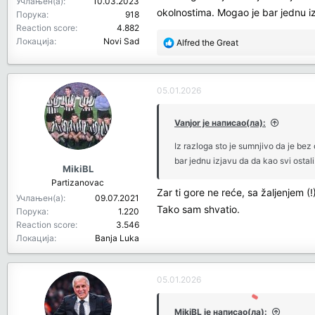
Учлањен(а)
10.03.2023
okolnostima. Mogao je bar jednu iz
Порука
918
Reaction score
4.882
Локација
Novi Sad
R
Alfred the Great
e
a
c
05.01.2026
t
i
o
Vanjor је написао(ла):
n
Iz razloga sto je sumnjivo da je b
s
bar jednu izjavu da da kao svi ostali
:
MikiBL
Partizanovac
Zar ti gore ne reće, sa žaljenjem 
Учлањен(а)
09.07.2021
Tako sam shvatio.
Порука
1.220
Reaction score
3.546
Локација
Banja Luka
05.01.2026
MikiBL је написао(ла):