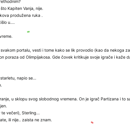
prethodnim?
što Kapiten Vanja, nije.
ljkova produžena ruka .
lo u....
 vreme.
svakom portalu, vesti i tome kako se lik provodio (kao da nekoga zab
on poraza od Olimpijakosa. Gde čovek kritikuje svoje igrače i kaže da
tarletu, napio se...
.
sranje, u sklopu svog slobodnog vremena. On je igrač Partizana i to 
jen.
e večeri), Sterling...
e, ili nije.. zaista ne znam.