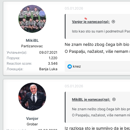
c
05.01.2026
t
i
o
Vanjor је написао(ла):
n
Isto kao sto su nam i podmetnuli Pa
s
:
MikiBL
Ne znam nešto zbog čega bih bio pr
Partizanovac
O Paspalju, nažalost, više nemam n
Учлањен(а)
09.07.2021
Порука
1.220
Reaction score
3.546
R
knez
Локација
Banja Luka
e
a
c
05.01.2026
t
i
o
MikiBL је написао(ла):
n
Ne znam nešto zbog čega bih bio prot
s
O Paspalju, nažalost, više nemam ni
:
Vanjor
Grobar
Iz razloga sto je sumnjivo da je 