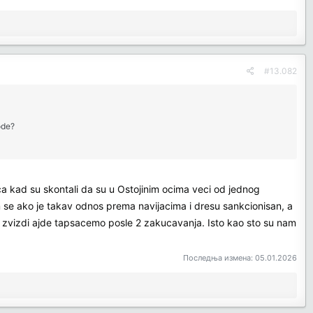
#13.082
ode?
ca kad su skontali da su u Ostojinim ocima veci od jednog
am se ako je takav odnos prema navijacima i dresu sankcionisan, a
 se zvizdi ajde tapsacemo posle 2 zakucavanja. Isto kao sto su nam
Последња измена:
05.01.2026