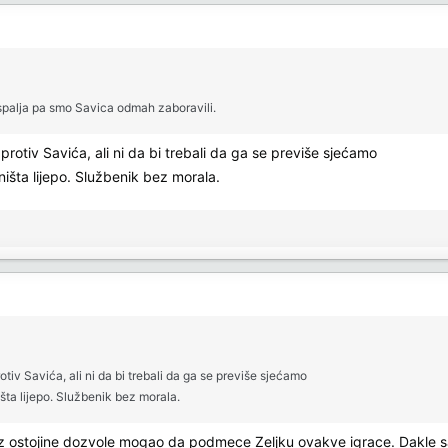
spalja pa smo Savica odmah zaboravili.
otiv Savića, ali ni da bi trebali da ga se previše sjećamo
išta lijepo. Službenik bez morala.
iv Savića, ali ni da bi trebali da ga se previše sjećamo
šta lijepo. Službenik bez morala.
bez ostojine dozvole mogao da podmece Zeljku ovakve igrace. Dakle 