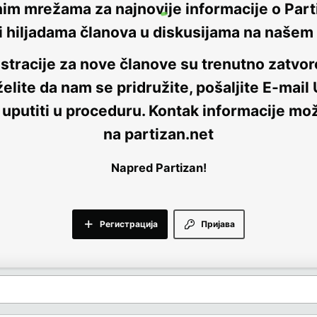
nim mrežama za najnovije informacije o Parti
i hiljadama članova u diskusijama na naše
stracije za nove članove su trenutno
zatvor
elite da nam se pridružite, pošaljite E-mail
 uputiti u proceduru. Kontak informacije mo
na
partizan.net
Napred Partizan!
Регистрација
Пријава