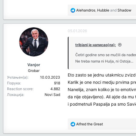
R
Alehandros
,
Hubble
and
Shadow
e
a
c
05.01.2026
t
i
o
tribiani је написао(ла):
n
Četiri godine smo se mučili da nađe
s
Ne treba nama ni Hulja, ni Ostoja...
:
Vanjor
Grobar
Eto zasto se jednu utakmicu zvizd
Учлањен(а)
10.03.2023
Karlik je one noci medju prvima pr
Порука
918
Reaction score
4.882
Nanelija, znam koliko je to emotiv
Локација
Novi Sad
da nije objavljeno). Ali ajde da m
i podmetnuli Paspalja pa smo Savi
R
Alfred the Great
e
a