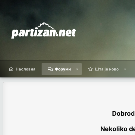
Насловна
Форуми
Шта је ново
Dobrodo
Nekoliko de