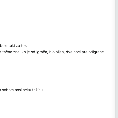
ole tuki za to).
 tačno zna, ko je od igrača, bio pijan, dve noći pre odigrane
sa sobom nosi neku težinu