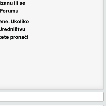
zanu ili se
m Forumu
ene
. Ukoliko
 Uredništvu
žete pronaći