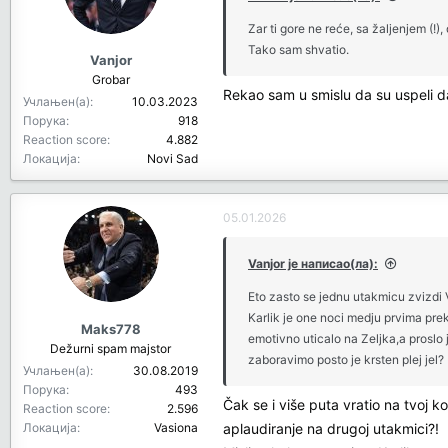
Zar ti gore ne reće, sa žaljenjem (
Tako sam shvatio.
Vanjor
Grobar
Rekao sam u smislu da su uspeli da 
Учлањен(а)
10.03.2023
Порука
918
Reaction score
4.882
Локација
Novi Sad
05.01.2026
Vanjor је написао(ла):
Eto zasto se jednu utakmicu zvizdi 
Karlik je one noci medju prvima pre
Maks778
emotivno uticalo na Zeljka,a proslo
Dežurni spam majstor
zaboravimo posto je krsten plej jel
Учлањен(а)
30.08.2019
Порука
493
Čak se i više puta vratio na tvoj 
Reaction score
2.596
Локација
Vasiona
aplaudiranje na drugoj utakmici?!