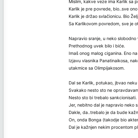
Mislim, kakve veze ima Karlik sa 
Karlik je pre povrede, bio..sve ono 
Karlik je držao svlačionicu. Bio Že
Sa Karlikovom povredom, sve je otiš
Napravio sranje, u neko slobodno
Prethodnog uvek bilo i biće.
Imaš onog malog ciganina. Eno na 
Izjavu vlasnika Panatinaikosa, nak
utakmice sa Olimpijakosom.
Dal se Karlik, potukao, jbvao neku s
Svakako nesto sto ne opravdavam
Nesto sto bi trebalo sankcionisati.
Jer, nebitno dal je napravio neko 
Dakle, da..trebalo je da bude kažn
On, onda Bonga (takodje bio akter t
Dal je kažnjen nekim procentom plat