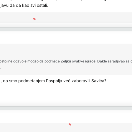
javu da da kao svi ostali.
ez ostojine dozvole mogao da podmece Zeljku ovakve igrace. Dakle saradjivao sa
.
(!), da smo podmetanjem Paspalja već zaboravili Savića?