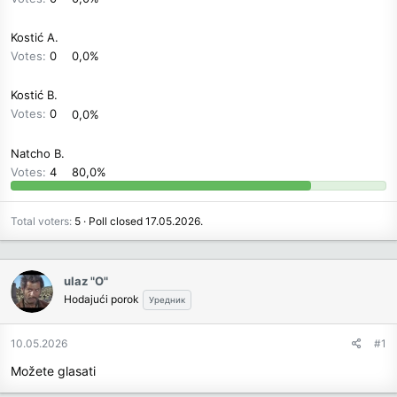
Kostić A.
Votes:
0
0,0%
Kostić B.
Votes:
0
0,0%
Natcho B.
Votes:
4
80,0%
Total voters
5
Poll closed
17.05.2026
.
ulaz "O"
Hodajući porok
Уредник
10.05.2026
#1
Možete glasati