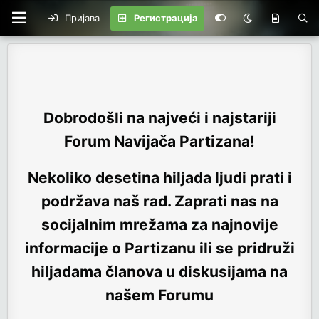
Пријава
Регистрација
Dobrodošli na najveći i najstariji
Forum Navijača Partizana!
Nekoliko desetina hiljada ljudi prati i
podržava naš rad. Zaprati nas na
socijalnim mrežama za najnovije
informacije o Partizanu ili se pridruži
hiljadama članova u diskusijama na
našem Forumu