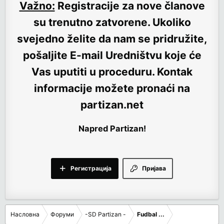
Važno:
Registracije za nove članove
su trenutno
zatvorene
. Ukoliko
svejedno želite da nam se pridružite,
pošaljite E-mail Uredništvu koje će
Vas uputiti u proceduru. Kontak
informacije možete pronaći na
partizan.net
Napred Partizan!
Регистрација
Пријава
Насловна
Форуми
-SD Partizan -
Fudbal ...