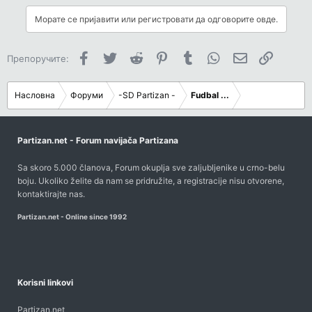
Морате се пријавити или регистровати да одговорите овде.
Facebook
Twitter
Reddit
Pinterest
Tumblr
WhatsApp
Имејл
Link
Препоручите:
Насловна
Форуми
-SD Partizan -
Fudbal ...
Partizan.net - Forum navijača Partizana
Sa skoro 5.000 članova, Forum okuplja sve zaljubljenike u crno-belu
boju. Ukoliko želite da nam se pridružite, a registracije nisu otvorene,
kontaktirajte nas
.
Partizan.net - Online since 1992
Korisni linkovi
Partizan.net