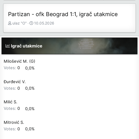
Partizan - ofk Beograd 1:1, igrač utakmice
З
Д
ulaz "O"
10.05.2026
а
а
ч
т
е
у
Igrač utakmice
т
м
н
п
и
о
Milošević M. (G)
к
к
Votes:
0
0,0%
т
р
е
е
Đurđević V.
м
т
е
а
Votes:
0
0,0%
њ
а
Milić S.
Votes:
0
0,0%
Mitrović S.
Votes:
0
0,0%