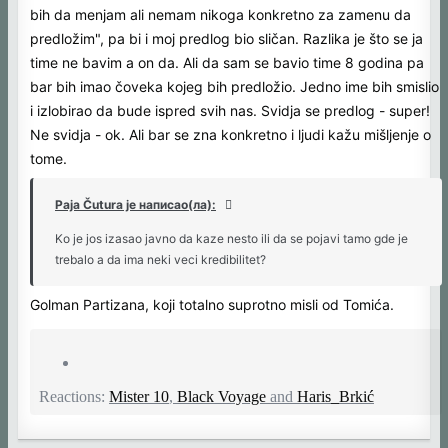
bih da menjam ali nemam nikoga konkretno za zamenu da
predložim", pa bi i moj predlog bio sličan. Razlika je što se ja
time ne bavim a on da. Ali da sam se bavio time 8 godina pa
bar bih imao čoveka kojeg bih predložio. Jedno ime bih smislio
i izlobirao da bude ispred svih nas. Svidja se predlog - super!
Ne svidja - ok. Ali bar se zna konkretno i ljudi kažu mišljenje o
tome.
Paja Čutura је написао(ла):
Ko je jos izasao javno da kaze nesto ili da se pojavi tamo gde je
trebalo a da ima neki veci kredibilitet?
Golman Partizana, koji totalno suprotno misli od Tomića.
Reactions:
Mister 10
,
Black Voyage
and
Haris_Brkić