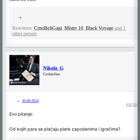
Reactions:
CrnoBeliGagi
,
Mister 10
,
Black Voyage
and 1
other person
Nikola_G
Grobarčina
30.09.2024
#30.384
Evo pitanje:
Od kojih para se plaćaju plate zaposlenima i igračima?