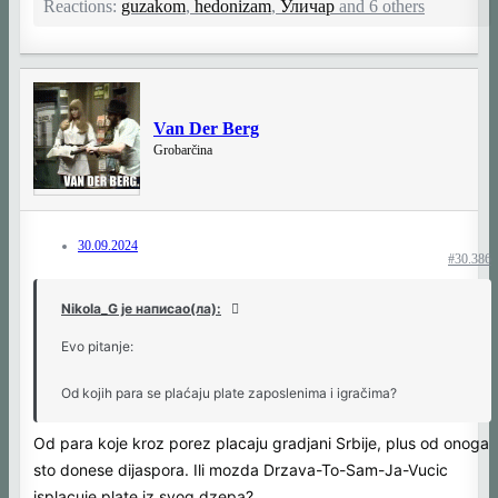
Reactions:
guzakom
,
hedonizam
,
Уличар
and 6 others
Van Der Berg
Grobarčina
30.09.2024
#30.386
Nikola_G је написао(ла):
Evo pitanje:
Od kojih para se plaćaju plate zaposlenima i igračima?
Od para koje kroz porez placaju gradjani Srbije, plus od onoga
sto donese dijaspora. Ili mozda Drzava-To-Sam-Ja-Vucic
isplacuje plate iz svog dzepa?