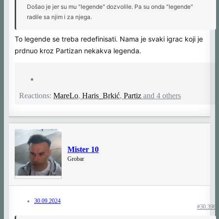
Došao je jer su mu "legende" dozvolile. Pa su onda "legende"
radile sa njim i za njega.
To legende se treba redefinisati. Nama je svaki igrac koji je
prdnuo kroz Partizan nekakva legenda.
Reactions:
MareLo
,
Haris_Brkić
,
Partiz
and 4 others
Mister 10
Grobar
30.09.2024
#30.396