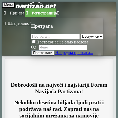
Мени
Пријава
Регистрација
Шта је ново?
Претрага
Претраживање само наслова
Од:
Напредна претрага...
Претражити
Dobrodošli na najveći i najstariji Forum
Navijača Partizana!
Nekoliko desetina hiljada ljudi prati i
podržava naš rad. Zaprati nas na
socijalnim mrežama za najnovije