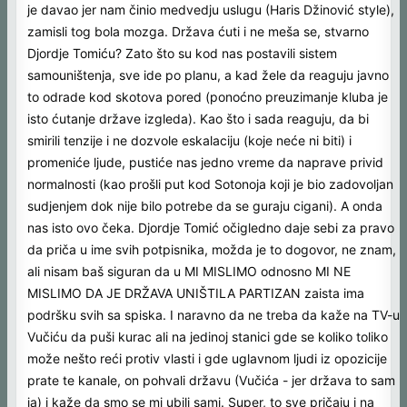
je davao jer nam činio medvedju uslugu (Haris Džinović style),
zamisli tog bola mozga. Država ćuti i ne meša se, stvarno
Djordje Tomiću? Zato što su kod nas postavili sistem
samouništenja, sve ide po planu, a kad žele da reaguju javno
to odrade kod skotova pored (ponoćno preuzimanje kluba je
isto ćutanje države izgleda). Kao što i sada reaguju, da bi
smirili tenzije i ne dozvole eskalaciju (koje neće ni biti) i
promeniće ljude, pustiće nas jedno vreme da naprave privid
normalnosti (kao prošli put kod Sotonoja koji je bio zadovoljan
sudjenjem dok nije bilo potrebe da se guraju cigani). A onda
nas isto ovo čeka. Djordje Tomić očigledno daje sebi za pravo
da priča u ime svih potpisnika, možda je to dogovor, ne znam,
ali nisam baš siguran da u MI MISLIMO odnosno MI NE
MISLIMO DA JE DRŽAVA UNIŠTILA PARTIZAN zaista ima
podršku svih sa spiska. I naravno da ne treba da kaže na TV-u
Vučiću da puši kurac ali na jedinoj stanici gde se koliko toliko
može nešto reći protiv vlasti i gde uglavnom ljudi iz opozicije
prate te kanale, on pohvali državu (Vučića - jer država to sam
ja) i kaže da smo se mi ubili sami. Super, to sve pričaju i na