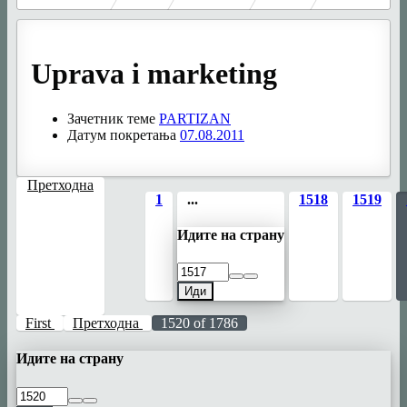
Uprava i marketing
Зачетник теме
PARTIZAN
Датум покретања
07.08.2011
Претходна
1
...
1518
1519
Идите на страну
Иди
First
Претходна
1520 of 1786
Идите на страну