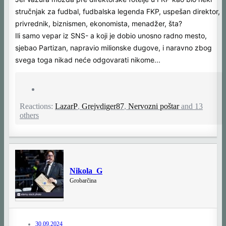
stručnjak za fudbal, fudbalska legenda FKP, uspešan direktor,
privrednik, biznismen, ekonomista, menadžer, šta?
Ili samo vepar iz SNS- a koji je dobio unosno radno mesto,
sjebao Partizan, napravio milionske dugove, i naravno zbog
svega toga nikad neće odgovarati nikome...
Reactions:
LazarP
,
Grejvdiger87
,
Nervozni poštar
and 13
others
Nikola_G
Grobarčina
30.09.2024