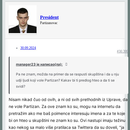
President
Partizanovac
30.09.2024
#30.399
manager23 је написао(ла):
Pa ne znam, možda na primer da se raspusti skupština i da u nju
udji ljudi koji vole Partizan? Kakav bi ti predlog hteo a da ti se
svidi?
Nisam nikad čuo od ovih, a ni od svih prethodnih iz Uprave, da
ne vole Partizan. Za ove znam ko su, mogu na internetu da
pretražim ako me baš poimence interesuju imena a za te koje
bi on hteo u skupštini ne znam ko su. Ovi nastupi imaju težinu
kao nekog sa malo više pratilaca sa Twittera da su doveli, "ja