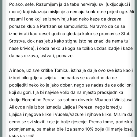
umete a ne da kenjate i trazite dlaku u jajetu na svakom nastupu
Polako, sefe. Razumijem ja da tebe nerviraju svi (ukljucujuci i
Tomica, Prekazija, Srdje, tribine ili bilo koga ko pokusa bilo sta....
mene) koji iskazuju misljenje a nemaju konkretne prijedloge. Ali
sramota sta pisu neki, majke mi.
razumi i one koji se iznerviraju kad neko kaze da drzava
pomaze klub a Partizan se samounistio. Naravno da ce se
iznerivrati kad deset godina gledaju kako se promovise Stub
Srpstva, dok nas jebu kako stignu (sto ne znaci da nema tu i
nase krivice), i onda neko u koga se toliko uzdas izadje i kaze
da nas drzava, ustvari, pomaze.
A inace, uz sve kritike Tomicu, istina je da je ovo sve isto kao i
izbori bilo gdje u svijetu - ne nadas se uzaludno da ce
pobijediti neko ko je jako dobar, nego se nadas da ce otici oni
koji su gori. I ja bi najvise volio da na mjesto predsjednika
dodje Florentino Perez i sa sobom dovede Mbapea i Vinisijusa.
Ali ovde nije izbor izmedju Ljajica i Pereza, nego izmedju
Ljajica i njegove klike i Vucele/Vazure i njihove klike. Mislim da
cemo se svi sloziti koje je bolje rjesenje. Prema tome, podrska
promjenama, pa makar bile i za samo 10% bolje (ili manje lose,
kako ko voli).