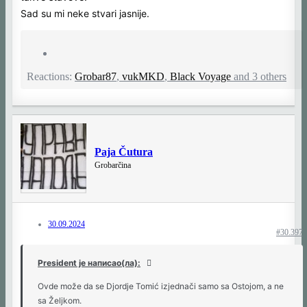
nisam baš siguran da u MI MISLIMO odnosno MI NE MISLIMO DA
Sad su mi neke stvari jasnije.
JE DRŽAVA UNIŠTILA PARTIZAN zaista ima podršku svih sa
spiska. I naravno da ne treba da kaže na TV-u Vučiću da puši
kurac ali na jedinoj stanici gde se koliko toliko može nešto reći
protiv vlasti i gde uglavnom ljudi iz opozicije prate te kanale, on
pohvali državu (Vučića - jer država to sam ja) i kaže da smo se
Reactions:
Grobar87
,
vukMKD
,
Black Voyage
and 3 others
mi ubili sami. Super, to sve pričaju i na Pinku za lobotomiranu
masu pa daj neka i donekle normalni počnu da misle isto to. Nije
Vučić kriv, mi smo! Al u kurcu!
Paja Čutura
Grobarčina
30.09.2024
#30.397
President је написао(ла):
Ovde može da se Djordje Tomić izjednači samo sa Ostojom, a ne
sa Željkom.