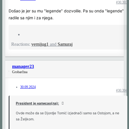
#30.393
Došao je jer su mu "legende" dozvolile. Pa su onda "legende"
radile sa njim i za njega.
Reactions:
vernijug1
and
Samuraj
manager23
Grobarčina
30.09.2024
#30.394
President је написао(ла):
Ovde može da se Djordje Tomić izjednači samo sa Ostojom, a ne
sa Željkom.