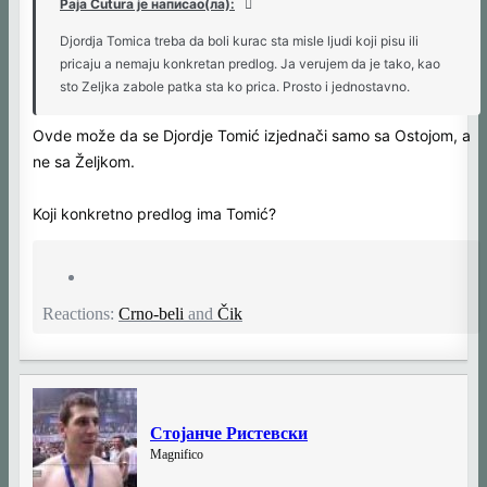
Paja Čutura је написао(ла):
Djordja Tomica treba da boli kurac sta misle ljudi koji pisu ili
pricaju a nemaju konkretan predlog. Ja verujem da je tako, kao
sto Zeljka zabole patka sta ko prica. Prosto i jednostavno.
Ovde može da se Djordje Tomić izjednači samo sa Ostojom, a
ne sa Željkom.
Koji konkretno predlog ima Tomić?
Reactions:
Crno-beli
and
Čik
Стојанче Ристевски
Magnifico