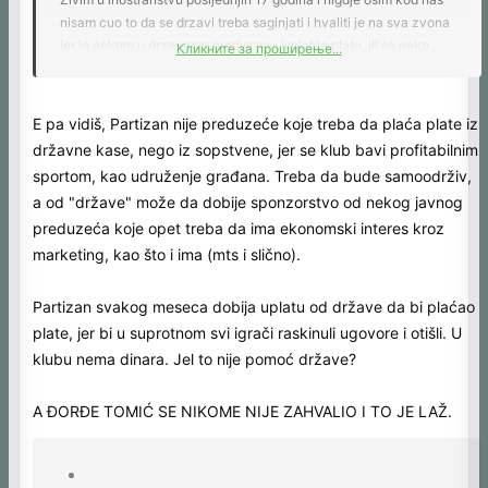
nisam cuo to da se drzavi treba saginjati i hvaliti je na sva zvona
jer je nekom u drzavnom preduzecu isplatila platu, ili se neko
Кликните за проширење...
sjetio da od drzavnih para (koje se kupe od gradjana) sagradi
neki put, umjesto da ih prisvoji sebi.
E pa vidiš, Partizan nije preduzeće koje treba da plaća plate iz
državne kase, nego iz sopstvene, jer se klub bavi profitabilnim
sportom, kao udruženje građana. Treba da bude samoodrživ,
a od "države" može da dobije sponzorstvo od nekog javnog
preduzeća koje opet treba da ima ekonomski interes kroz
marketing, kao što i ima (mts i slično).
Partizan svakog meseca dobija uplatu od države da bi plaćao
plate, jer bi u suprotnom svi igrači raskinuli ugovore i otišli. U
klubu nema dinara. Jel to nije pomoć države?
A ĐORĐE TOMIĆ SE NIKOME NIJE ZAHVALIO I TO JE LAŽ.