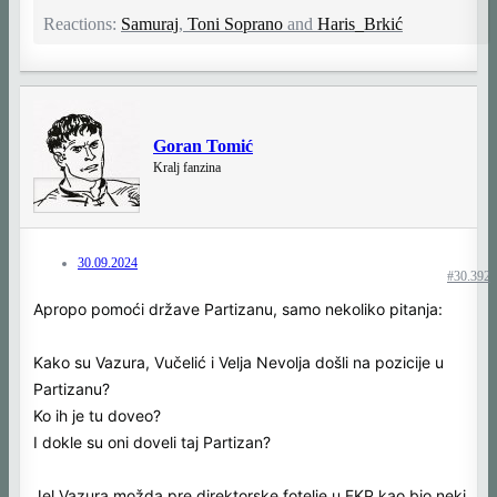
Reactions:
Samuraj
,
Toni Soprano
and
Haris_Brkić
Goran Tomić
Kralj fanzina
30.09.2024
#30.392
Apropo pomoći države Partizanu, samo nekoliko pitanja:
Kako su Vazura, Vučelić i Velja Nevolja došli na pozicije u
Partizanu?
Ko ih je tu doveo?
I dokle su oni doveli taj Partizan?
Jel Vazura možda pre direktorske fotelje u FKP kao bio neki