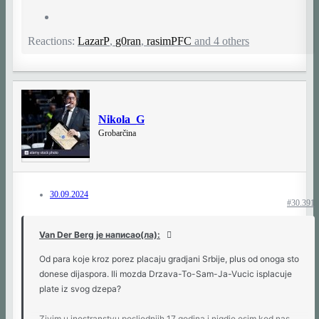
Reactions:
LazarP
,
g0ran
,
rasimPFC
and 4 others
Nikola_G
Grobarčina
30.09.2024
#30.391
Van Der Berg је написао(ла):
Od para koje kroz porez placaju gradjani Srbije, plus od onoga sto
donese dijaspora. Ili mozda Drzava-To-Sam-Ja-Vucic isplacuje
plate iz svog dzepa?
Zivim u inostranstvu posljednjih 17 godina i nigdje osim kod nas