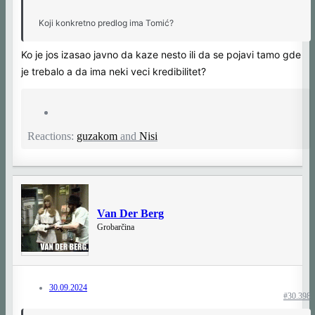
Koji konkretno predlog ima Tomić?
Ko je jos izasao javno da kaze nesto ili da se pojavi tamo gde
je trebalo a da ima neki veci kredibilitet?
Reactions:
guzakom
and
Nisi
Van Der Berg
Grobarčina
30.09.2024
#30.398