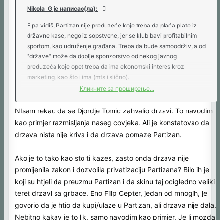
Nikola_G је написао(ла):
E pa vidiš, Partizan nije preduzeće koje treba da plaća plate iz
državne kase, nego iz sopstvene, jer se klub bavi profitabilnim
sportom, kao udruženje građana. Treba da bude samoodrživ, a od
"države" može da dobije sponzorstvo od nekog javnog
preduzeća koje opet treba da ima ekonomski interes kroz
marketing, kao što i ima (mts i slično).
Кликните за проширење...
Partizan svakog meseca dobija uplatu od države da bi plaćao
plate, jer bi u suprotnom svi igrači raskinuli ugovore i otišli. U
NIsam rekao da se Djordje Tomic zahvalio drzavi. To navodim
klubu nema dinara. Jel to nije pomoć države?
kao primjer razmisljanja naseg covjeka. Ali je konstatovao da
drzava nista nije kriva i da drzava pomaze Partizan.
A ĐORĐE TOMIĆ SE NIKOME NIJE ZAHVALIO I TO JE LAŽ.
Ako je to tako kao sto ti kazes, zasto onda drzava nije
promijenila zakon i dozvolila privatizaciju Partizana? Bilo ih je
koji su htjeli da preuzmu Partizan i da skinu taj ocigledno veliki
teret drzavi sa grbace. Eno Filip Cepter, jedan od mnogih, je
govorio da je htio da kupi/ulaze u Partizan, ali drzava nije dala.
Nebitno kakav je to lik, samo navodim kao primjer. Je li mozda