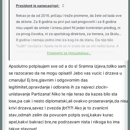
President је написао(ла):
Rekao je da od 2016. pričaju i traže promene, da žele od tada ove
da sklone. Za 8 godina su prvi put sad progovorili i za 8 godina
nisu uspeli da smisle i iznesu plan! Ni jedan konkretan predlog, ni
za prvog čoveka, ni za sportskog direktora, za trenera, za školu...
8 godina i nemaju jedno ime iza kog će da stanu. Da nije bilo
"ludih" navijača i Apela ne bi se ni znalo da se oni nešto bune. A
zašto? Zato što će isto da ćute i trpe svašta, kao i ovi skotovi.
Кликните за проширење...
Zato "država daje", Vučić je kriv što je davao jer nam činio
medvedju uslugu (Haris Džinović style), zamisli tog bola mozga.
Apsolutno potpisujem sve od a do s! Sramna izjava,toliko sam
Država ćuti i ne meša se, stvarno Djordje Tomiću? Zato što su
se razocarao da ne mogu opisati! Jebo vas vucic i drzava u
kod nas postavili sistem samouništenja, sve ide po planu, a kad
cmarulju! Ej bre,glavnim i odgovornim das
žele da reaguju javno to odrade kod skotova pored (ponoćno
legitimitet,opravdanje i odbranis ih za najveci zlocin-
preuzimanje kluba je isto ćutanje države izgleda). Kao što i sada
unistavanje Partizana! Niko te nije terao da kazes bilo sta
reaguju, da bi smirili tenzije i ne dozvole eskalaciju (koje neće ni
lose,pa cak i nesto diplomatski,ali ovakvo proseravanje,da nisu
biti) i promeniće ljude, pustiće nas jedno vreme da naprave privid
normalnosti (kao prošli put kod Sotonoja koji je bio zadovoljan
krivi drzava,savez i zvezda jbt?!?! Ako je to zvanicni
sudjenjem dok nije bilo potrebe da se guraju cigani). A onda nas
stav,odmah zelim da povucem potpis svoj,kakav kurac
isto ovo čeka. Djordje Tomić očigledno daje sebi za pravo da
apel,kakvi bakraci bre,ne podrzavam nista i nikoga ko ima
priča u ime svih potpisnika, možda je to dogovor, ne znam, ali
takve stavove!