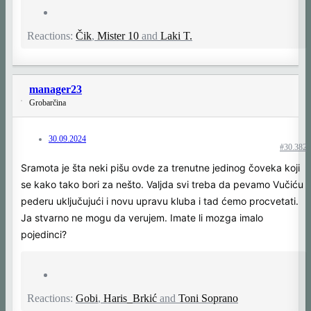
Reactions:
Čik
,
Mister 10
and
Laki T.
manager23
Grobarčina
30.09.2024
#30.382
Sramota je šta neki pišu ovde za trenutne jedinog čoveka koji
se kako tako bori za nešto. Valjda svi treba da pevamo Vučiću
pederu uključujući i novu upravu kluba i tad ćemo procvetati.
Ja stvarno ne mogu da verujem. Imate li mozga imalo
pojedinci?
Reactions:
Gobi
,
Haris_Brkić
and
Toni Soprano