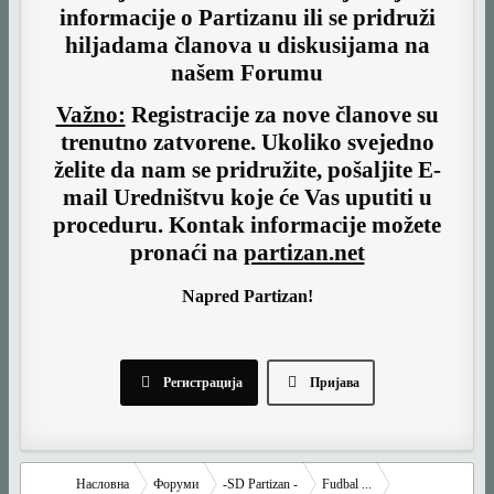
informacije o Partizanu ili se pridruži
hiljadama članova u diskusijama na
našem Forumu
Važno:
Registracije za nove članove su
trenutno
zatvorene
. Ukoliko svejedno
želite da nam se pridružite, pošaljite E-
mail Uredništvu koje će Vas uputiti u
proceduru. Kontak informacije možete
pronaći na
partizan.net
Napred Partizan!
Регистрација
Пријава
Насловна
Форуми
-SD Partizan -
Fudbal ...