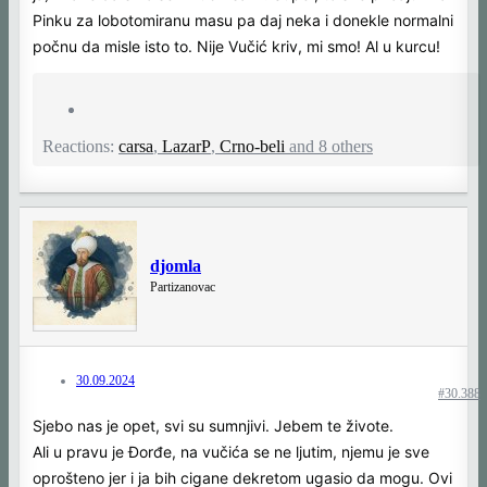
Pinku za lobotomiranu masu pa daj neka i donekle normalni
počnu da misle isto to. Nije Vučić kriv, mi smo! Al u kurcu!
Reactions:
carsa
,
LazarP
,
Crno-beli
and 8 others
djomla
Partizanovac
30.09.2024
#30.388
Sjebo nas je opet, svi su sumnjivi. Jebem te živote.
Ali u pravu je Đorđe, na vučića se ne ljutim, njemu je sve
oprošteno jer i ja bih cigane dekretom ugasio da mogu. Ovi