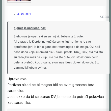
30.09.2024
#30.390
djomla је написао(ла):
Sjebo nas je opet, svi su sumnjivi. Jebem te živote.
Ali u pravu je Đorđe, na vučića se ne ljutim, njemu je sve
oprošteno jer i ja bih cigane dekretom ugasio da mogu. Ovi naši,
naša deca koja su omladinsku školu prošla, Kralj, Iliev, svi ovi što
su redaljku imali na klupi, svi ovi što ćute, ovi što iz crno belih
pelena preleću kod cigana, e oni nas i jesu doveli do ovde. Sto
vam majki jebem svima.
Upravo ovo.
Partizan nikad ne bi mogao biti na ovim granama bez
saradnika.
Jedan kkp da bi se oterao DV je morao da potroši pekovića
kao saradnika.