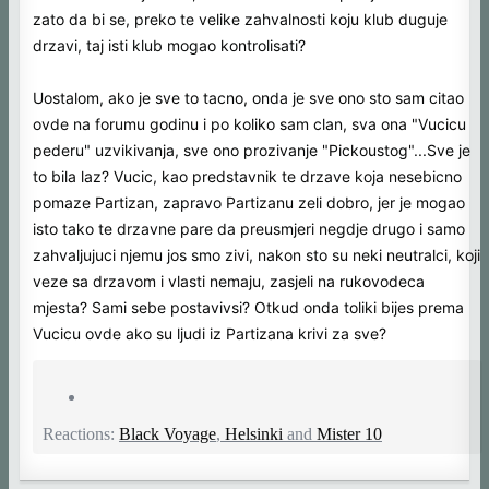
zato da bi se, preko te velike zahvalnosti koju klub duguje
drzavi, taj isti klub mogao kontrolisati?
Uostalom, ako je sve to tacno, onda je sve ono sto sam citao
ovde na forumu godinu i po koliko sam clan, sva ona "Vucicu
pederu" uzvikivanja, sve ono prozivanje "Pickoustog"...Sve je
to bila laz? Vucic, kao predstavnik te drzave koja nesebicno
pomaze Partizan, zapravo Partizanu zeli dobro, jer je mogao
isto tako te drzavne pare da preusmjeri negdje drugo i samo
zahvaljujuci njemu jos smo zivi, nakon sto su neki neutralci, koji
veze sa drzavom i vlasti nemaju, zasjeli na rukovodeca
mjesta? Sami sebe postavivsi? Otkud onda toliki bijes prema
Vucicu ovde ako su ljudi iz Partizana krivi za sve?
Reactions:
Black Voyage
,
Helsinki
and
Mister 10