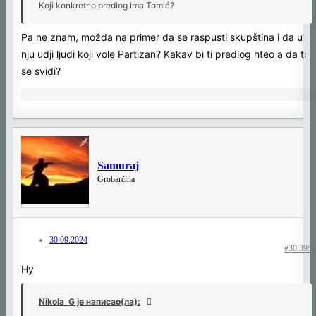
Koji konkretno predlog ima Tomić?
Pa ne znam, možda na primer da se raspusti skupština i da u
nju udji ljudi koji vole Partizan? Kakav bi ti predlog hteo a da ti
se svidi?
Samuraj
Grobarčina
30.09.2024
#30.395
Hy
Nikola_G је написао(ла):