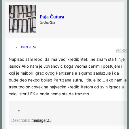
Paja Čutura
Grobarčina
30.09.2024
#30.400
Napisao sam lepo, da ima veci kredibilitet...ne znam sta ti nije
jasno? Ako nam je Jovanovic koga veoma cenim i postujem i
koji je najbolji igrac ovog Partizana a sigurno zasluzuje i da
bude deo nekog boljeg Partizana sutra, i titule itd... ako nam je
trenutno on covek sa najvecim kredibilitetom od svih igraca u
celoj istoriji FK-a onda nema sta da trazimo.
Reactions:
manager23