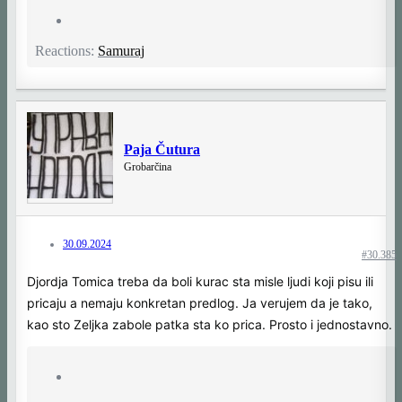
Reactions:
Samuraj
Paja Čutura
Grobarčina
30.09.2024
#30.385
Djordja Tomica treba da boli kurac sta misle ljudi koji pisu ili
pricaju a nemaju konkretan predlog. Ja verujem da je tako,
kao sto Zeljka zabole patka sta ko prica. Prosto i jednostavno.