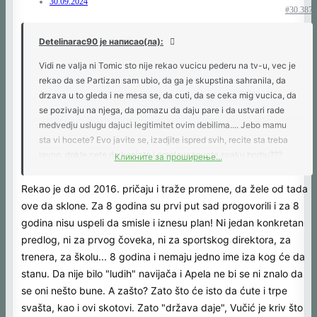
30.09.2024
#30.387
Detelinarac90 је написао(ла):
Vidi ne valja ni Tomic sto nije rekao vucicu pederu na tv-u, vec je
rekao da se Partizan sam ubio, da ga je skupstina sahranila, da
drzava u to gleda i ne mesa se, da cuti, da se ceka mig vucica, da
se pozivaju na njega, da pomazu da daju pare i da ustvari rade
medvedju uslugu dajuci legitimitet ovim debilima.... Jebo mamu
sta vi hocete? Evo javite se, izadjite ispred svih, recite sta treba
javno, dokle cete da kenjate i omalovazavate svaku borbu???
Кликните за проширење...
Dodjite na stadion, dodjite 11.oktobra, branite Klub kako znate i
umete a ne da kenjate i trazite dlaku u jajetu na svakom nastupu
Rekao je da od 2016. pričaju i traže promene, da žele od tada
Tomica, Prekazija, Srdje, tribine ili bilo koga ko pokusa bilo sta....
ove da sklone. Za 8 godina su prvi put sad progovorili i za 8
sramota sta pisu neki, majke mi.
godina nisu uspeli da smisle i iznesu plan! Ni jedan konkretan
predlog, ni za prvog čoveka, ni za sportskog direktora, za
trenera, za školu... 8 godina i nemaju jedno ime iza kog će da
stanu. Da nije bilo "ludih" navijača i Apela ne bi se ni znalo da
se oni nešto bune. A zašto? Zato što će isto da ćute i trpe
svašta, kao i ovi skotovi. Zato "država daje", Vučić je kriv što