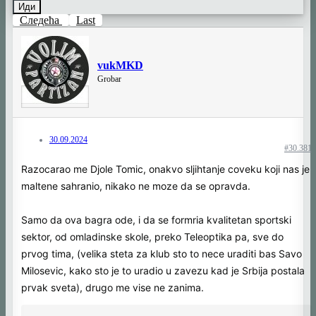
Иди
Следећа
Last
vukMKD
Grobar
30.09.2024
#30.381
Razocarao me Djole Tomic, onakvo sljihtanje coveku koji nas je
maltene sahranio, nikako ne moze da se opravda.
Samo da ova bagra ode, i da se formria kvalitetan sportski
sektor, od omladinske skole, preko Teleoptika pa, sve do
prvog tima, (velika steta za klub sto to nece uraditi bas Savo
Milosevic, kako sto je to uradio u zavezu kad je Srbija postala
prvak sveta), drugo me vise ne zanima.