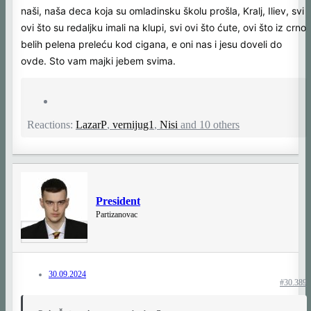
naši, naša deca koja su omladinsku školu prošla, Kralj, Iliev, svi
ovi što su redaljku imali na klupi, svi ovi što ćute, ovi što iz crno
belih pelena preleću kod cigana, e oni nas i jesu doveli do
ovde. Sto vam majki jebem svima.
Reactions:
LazarP
,
vernijug1
,
Nisi
and 10 others
President
Partizanovac
30.09.2024
#30.389