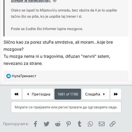
Stinger је написао(ла):
Olako se ispali to Mijatoviću smradu, bez obzira da li je to uopšte
tačno što se piše, ko je uopšte taj trener i sl.
Posle se čudite što Informer ispira mozgove.
Slično kao za porez stuPa smrdstva, ali moram...koje bre
mozgove?
Tu mozga nema ni u tragovima, difuzan "nervni" sstem,
nevezano za strane.
R
НулаТринаест
e
a
c
First
Last
Претходна
1661 of 1786
Следећа
t
i
Морате се пријавити или регистровати да одговорите овде.
o
n
s
Facebook
Twitter
Reddit
Pinterest
Tumblr
WhatsApp
Имејл
Link
Препоручите:
: