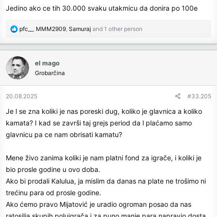
Jedino ako ce tih 30.000 svaku utakmicu da donira po 100e
R
pfc__
,
MMM2909
,
Samuraj
and 1 other person
e
a
c
el mago
t
Grobarčina
i
o
n
20.08.2025
#33.205
s
Je l se zna koliki je nas poreski dug, koliko je glavnica a koliko
:
kamata? I kad se završi taj grejs period da l plaćamo samo
glavnicu pa ce nam obrisati kamatu?
Mene živo zanima koliki je nam platni fond za igrače, i koliki je
bio prosle godine u ovo doba.
Ako bi prodali Kalulua, ja mislim da danas na plate ne trošimo ni
trećinu para od prosle godine.
Ako ćemo pravo Mijatović je uradio ogroman posao da nas
ratosilja skupih poluigrača i za puno manje para napravio dosta