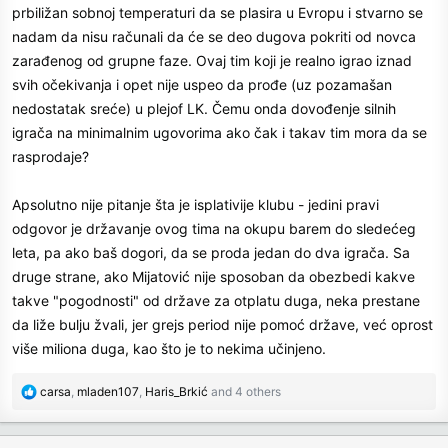
prbiližan sobnoj temperaturi da se plasira u Evropu i stvarno se
nadam da nisu računali da će se deo dugova pokriti od novca
zarađenog od grupne faze. Ovaj tim koji je realno igrao iznad
svih očekivanja i opet nije uspeo da prođe (uz pozamašan
nedostatak sreće) u plejof LK. Čemu onda dovođenje silnih
igrača na minimalnim ugovorima ako čak i takav tim mora da se
rasprodaje?
Apsolutno nije pitanje šta je isplativije klubu - jedini pravi
odgovor je državanje ovog tima na okupu barem do sledećeg
leta, pa ako baš dogori, da se proda jedan do dva igrača. Sa
druge strane, ako Mijatović nije sposoban da obezbedi kakve
takve "pogodnosti" od države za otplatu duga, neka prestane
da liže bulju žvali, jer grejs period nije pomoć države, već oprost
više miliona duga, kao što je to nekima učinjeno.
R
carsa
,
mladen107
,
Haris_Brkić
and 4 others
e
a
c