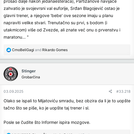
prošao dalje nakon jedanaesteraca), Partizanove navijače
zahvatio je svojevrsni val euforije, Srđan Blagojević ostao je
glavni trener, a njegove 'bebe' ove sezone imaju u planu
napraviti velike stvari. Trenutačno su prvi, s bodom (i
utakmicom) više od Zvezde, ali znate već onu o prvenstvu i
maratonu... "
R
CrnoBeliGagi
and
Rikardo Gomes
e
a
c
Stinger
t
Grobarčina
i
o
n
03.09.2025
#33.218
s
Olako se ispali to Mijatoviću smradu, bez obzira da li je to uopšte
:
tačno što se piše, ko je uopšte taj trener i sl.
Posle se čudite što Informer ispira mozgove.