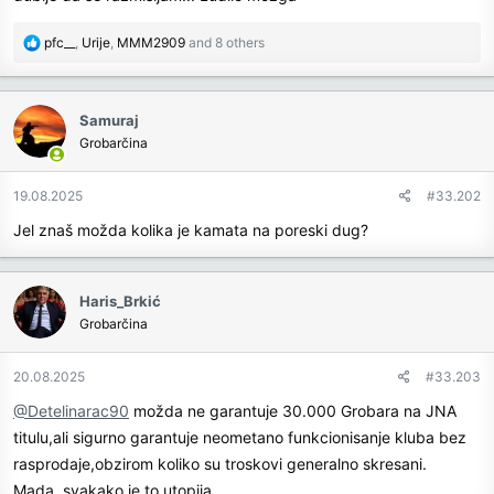
R
pfc__
,
Urije
,
MMM2909
and 8 others
e
a
c
Samuraj
t
Grobarčina
i
o
n
19.08.2025
#33.202
s
Jel znaš možda kolika je kamata na poreski dug?
:
Haris_Brkić
Grobarčina
20.08.2025
#33.203
@Detelinarac90
možda ne garantuje 30.000 Grobara na JNA
titulu,ali sigurno garantuje neometano funkcionisanje kluba bez
rasprodaje,obzirom koliko su troskovi generalno skresani.
Mada..svakako je to utopija..