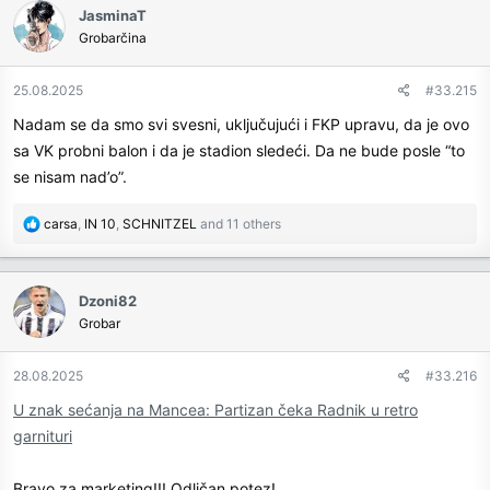
JasminaT
t
Grobarčina
i
o
n
25.08.2025
#33.215
s
Nadam se da smo svi svesni, uključujući i FKP upravu, da je ovo
:
sa VK probni balon i da je stadion sledeći. Da ne bude posle “to
se nisam nad’o”.
R
carsa
,
IN 10
,
SCHNITZEL
and 11 others
e
a
c
Dzoni82
t
Grobar
i
o
n
28.08.2025
#33.216
s
U znak sećanja na Mancea: Partizan čeka Radnik u retro
:
garnituri
Bravo za marketing!!! Odličan potez!