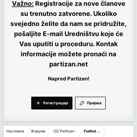
Važno:
Registracije za nove članove
su trenutno
zatvorene
. Ukoliko
svejedno želite da nam se pridružite,
pošaljite E-mail Uredništvu koje će
Vas uputiti u proceduru. Kontak
informacije možete pronaći na
partizan.net
Napred Partizan!
Регистрација
Пријава
Насловна
Форуми
-SD Partizan -
Fudbal ...