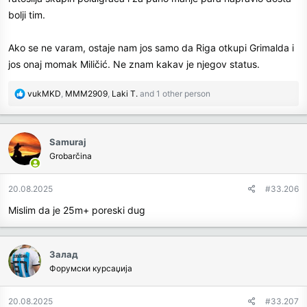
bolji tim.
Ako se ne varam, ostaje nam jos samo da Riga otkupi Grimalda i
jos onaj momak Miličić. Ne znam kakav je njegov status.
R
vukMKD
,
MMM2909
,
Laki T.
and 1 other person
e
a
c
Samuraj
t
Grobarčina
i
o
n
20.08.2025
#33.206
s
Mislim da je 25m+ poreski dug
:
Залад
Форумски курсаџија
20.08.2025
#33.207