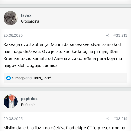
a
c
lavex
t
Grobarčina
i
o
n
20.08.2025
#33.213
s
Kakva je ovo šizofrenija! Mislim da se ovakve stvari samo kod
:
nas mogu dešavati. Ovo je isto kao kada bi, na primjer, Stan
Kroenke tražio kamatu od Arsenala za određene pare koje mu
njegov klub duguje. Ludnica!
R
el mago
and
Haris_Brkić
e
a
c
peptidde
t
Početnik
i
o
n
20.08.2025
#33.214
s
Mislim da je bilo iluzurno očekivati od ekipe čiji je prosek godina
: