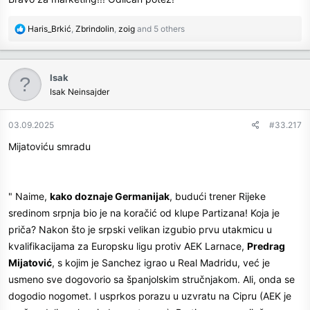
R
Haris_Brkić
,
Zbrindolin
,
zoig
and 5 others
e
a
c
Isak
t
Isak Neinsajder
i
o
n
03.09.2025
#33.217
s
Mijatoviću smradu
:
" Naime,
kako doznaje Germanijak
, budući trener Rijeke
sredinom srpnja bio je na koračić od klupe Partizana! Koja je
priča? Nakon što je srpski velikan izgubio prvu utakmicu u
kvalifikacijama za Europsku ligu protiv AEK Larnace,
Predrag
Mijatović
, s kojim je Sanchez igrao u Real Madridu, već je
usmeno sve dogovorio sa španjolskim stručnjakom. Ali, onda se
dogodio nogomet. I usprkos porazu u uzvratu na Cipru (AEK je