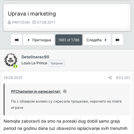
Uprava i marketing
З
Д
PARTIZAN
07.08.2011
а
а
ч
т
е
у
First
Last
Претходна
1661 of 1786
Следећа
т
м
н
п
и
о
Detelinarac90
к
к
Louis Le Prince
Уредник
т
р
е
е
19.08.2025
#33.201
м
т
е
а
њ
PFChampion је написао(ла):
а
Па с обзиром колико су скресали трошкове, нарочито на плате
играче
Nemojte zaboravti da smo na poreski dug dobili samo grejs
period na godinu dana (uz obavezno isplacivanje svih trenutnih