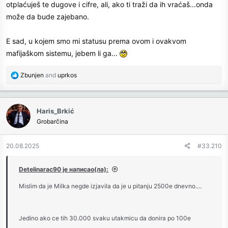
otplaćuješ te dugove i cifre, ali, ako ti traži da ih vraćaš...onda
može da bude zajebano.
E sad, u kojem smo mi statusu prema ovom i ovakvom
mafijaškom sistemu, jebem li ga...
R
Zbunjen
and
uprkos
e
a
c
Haris_Brkić
t
Grobarčina
i
o
n
20.08.2025
#33.210
s
:
Detelinarac90 је написао(ла):
Mislim da je Milka negde izjavila da je u pitanju 2500e dnevno....
Jedino ako ce tih 30.000 svaku utakmicu da donira po 100e