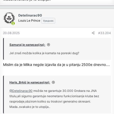
Detelinarac90
Louis Le Prince
Уредник
20.08.2025
#33.204
Samuraj је написао(ла):
Jel znaš možda kolika je kamata na poreski dug?
Mislim da je Milka negde izjavila da je u pitanju 2500e dnevno....
Haris_Brkić је написао(ла):
@Detelinarac90
možda ne garantuje 30.000 Grobara na JNA
titulu,ali sigurno garantuje neometano funkcionisanje kluba bez
rasprodaje,obzirom koliko su troskovi generalno skresani.
Mada..svakako je to utopija..