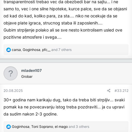
transparentnosti trebao vec da obezbedi bar na sajtu... i ne
samo to, vec i one silne hipoteke, kurce palce, sve da se objasni
od kad do kad, koliko para, za sta.... niko ne ocekuje da se
objave plate igraca, strucnog staba ili zaposlenih....
Gubim strpljenje polako ali se sve nesto kontrolisem usled ove
pozitivne atmosfere i svega....
R
carsa
,
Goginhosa
,
pfc__
and 7 others
e
a
c
mladen107
t
Grobar
i
o
n
20.08.2025
#33.212
s
30+ godina nam karikaju dug, tako da treba biti strpljiv... svaki
:
pomak ka ne povecavanju istog treba pozdraviti... ja cu upravi
da sudim nakon 2-3 godine.
R
Goginhosa
,
Toni Soprano
,
el mago
and 3 others
e