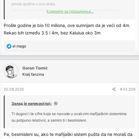
prosle godine u ovo doba.
Ako bi prodali Kalulua, ja mislim da danas na plate ne trošimo ni
Кликните за проширење...
trećinu para od prosle godine.
Ako ćemo pravo Mijatović je uradio ogroman posao da nas ratosilja
Prošle godine je bio 10 miliona, ove sumnjam da je veći od 4m.
skupih poluigrača i za puno manje para napravio dosta bolji tim.
Rekao bih između 3.5 i 4m, bez Kalulua oko 3m
Ako se ne varam, ostaje nam jos samo da Riga otkupi Grimalda i jos
R
el mago
onaj momak Miličić. Ne znam kakav je njegov status.
e
a
c
Goran Tomić
t
Kralj fanzina
i
o
n
20.08.2025
#33.209
s
:
Залад је написао(ла):
Ti dugovi i te cifre koje se navode u ovakvim mafijaškim sistemima
su potpuno relativni, a samim ti i besmisleni.
Pa, besmisleni su, ako te mafijaški sistem pušta da ne moraš da