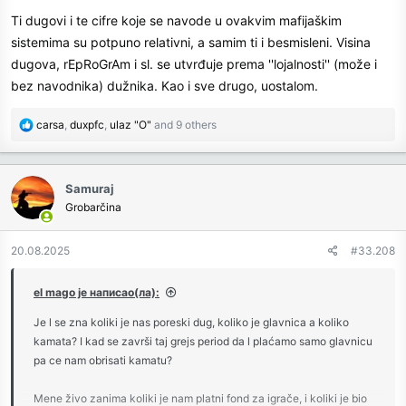
Ti dugovi i te cifre koje se navode u ovakvim mafijaškim
sistemima su potpuno relativni, a samim ti i besmisleni. Visina
dugova, rEpRoGrAm i sl. se utvrđuje prema ''lojalnosti'' (može i
bez navodnika) dužnika. Kao i sve drugo, uostalom.
R
carsa
,
duxpfc
,
ulaz "O"
and 9 others
e
a
c
Samuraj
t
Grobarčina
i
o
n
20.08.2025
#33.208
s
:
el mago је написао(ла):
Je l se zna koliki je nas poreski dug, koliko je glavnica a koliko
kamata? I kad se završi taj grejs period da l plaćamo samo glavnicu
pa ce nam obrisati kamatu?
Mene živo zanima koliki je nam platni fond za igrače, i koliki je bio