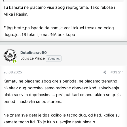
Tu kamatu ne placamo vise zbog reprograma. Tako rekoše i
Milka i Rasim.
E jbg brate,pa ispade da nam je veci tekuci trosak od celog
duga..jos 16 tekmi je na JNA bez kupa
Detelinarac90
Louis Le Prince
Уредник
20.08.2025
#33.211
Kamatu ne placamo zbog grejs perioda, ne placamo trenutno
nikakav dug poreskoj samo redovne obaveze kod isplacivanja
plata sa svim doprinosima... prvi put kad omanu, ukida se grejs
period i nastavlja se po starom....
Ne znam sve detalje tipa koliko je tacno dug, od kad, kolike su
kamate tacno itd. To je klub u svojim nastupima o