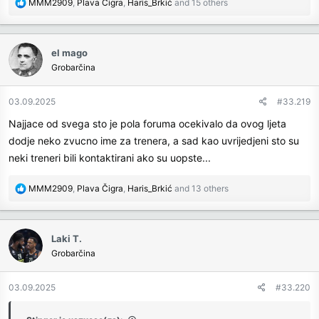
R
MMM2909
,
Plava Čigra
,
Haris_Brkić
and 15 others
e
a
c
el mago
t
Grobarčina
i
o
n
03.09.2025
#33.219
s
Najjace od svega sto je pola foruma ocekivalo da ovog ljeta
:
dodje neko zvucno ime za trenera, a sad kao uvrijedjeni sto su
neki treneri bili kontaktirani ako su uopste...
R
MMM2909
,
Plava Čigra
,
Haris_Brkić
and 13 others
e
a
c
Laki T.
t
Grobarčina
i
o
n
03.09.2025
#33.220
s
: