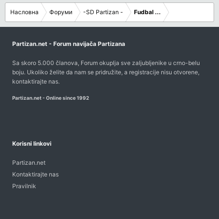
Насловна
Форуми
-SD Partizan -
Fudbal ...
Partizan.net - Forum navijača Partizana
Sa skoro 5.000 članova, Forum okuplja sve zaljubljenike u crno-belu
boju. Ukoliko želite da nam se pridružite, a registracije nisu otvorene,
kontaktirajte nas
.
Partizan.net - Online since 1992
Korisni linkovi
Partizan.net
Kontaktirajte nas
Pravilnik