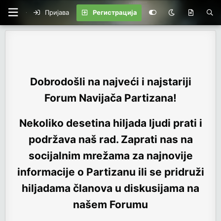
Пријава
Регистрација
Dobrodošli na najveći i najstariji
Forum Navijača Partizana!
Nekoliko desetina hiljada ljudi prati i
podržava naš rad. Zaprati nas na
socijalnim mrežama za najnovije
informacije o Partizanu ili se pridruži
hiljadama članova u diskusijama na
našem Forumu