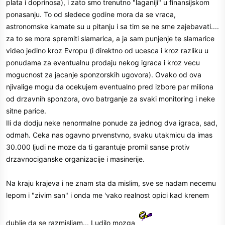
plata i doprinosa), i zato smo trenutno "laganiji" u finansijskom
ponasanju. To od sledece godine mora da se vraca,
astronomske kamate su u pitanju i sa tim se ne sme zajebavati....
za to se mora spremiti slamarica, a ja sam punjenje te slamarice
video jedino kroz Evropu (i direktno od ucesca i kroz razliku u
ponudama za eventualnu prodaju nekog igraca i kroz vecu
mogucnost za jacanje sponzorskih ugovora). Ovako od ova
njivalige mogu da ocekujem eventualno pred izbore par miliona
od drzavnih sponzora, ovo batrganje za svaki monitoring i neke
sitne parice.
Ili da dodju neke nenormalne ponude za jednog dva igraca, sad,
odmah. Ceka nas ogavno prvenstvno, svaku utakmicu da imas
30.000 ljudi ne moze da ti garantuje promil sanse protiv
drzavnociganske organizacije i masinerije.
Na kraju krajeva i ne znam sta da mislim, sve se nadam necemu
lepom i "zivim san" i onda me 'vako realnost opici kad krenem
dublje da se razmisljam... Ludilo mozga