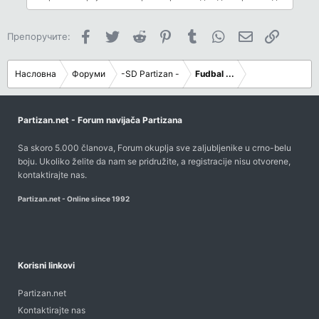
Facebook
Twitter
Reddit
Pinterest
Tumblr
WhatsApp
Имејл
Link
Препоручите:
Насловна
Форуми
-SD Partizan -
Fudbal ...
Partizan.net - Forum navijača Partizana
Sa skoro 5.000 članova, Forum okuplja sve zaljubljenike u crno-belu
boju. Ukoliko želite da nam se pridružite, a registracije nisu otvorene,
kontaktirajte nas
.
Partizan.net - Online since 1992
Korisni linkovi
Partizan.net
Kontaktirajte nas