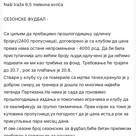
Naši traže 6,5 meleona evrića
СЕЗОНСКЕ ФУДБАЛ :
Са циљем да пребацимо прошлогодишњу одличну
бројку(2400 пропусница), договорено је са клубом да цена
према нама остане непромењена - 4000 рсд. Да би била
приступачнија што већем броју људи,одлучено је да нећемо
подизати ни ми као трибина за фонд. Требовање ће трајати
до 20.7 , рок за плаћање је 20.8.
Ствари у клубу су се помериле са мртве тачке,кренуло је у
добром смеру,за тренера је дошла по многима највећа
легенда Партизана.На нама је сада да поновимо
прошлогодишња издања и помогнемо играчима и клубу да
се квалификују за групно такмичење. Први корак ка томе је
куповина пропуснице,уз погодност да је цена иста,а рок за
прикупљање пара месец дана.
И ове сезоне број сезонских за фудбал,биће битан приликом
требовања годишњих за кошарку