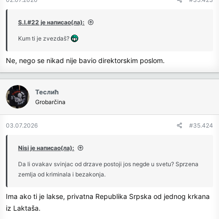
s
:
S.I.#22 је написао(ла):
Kum ti je zvezdaš?
Ne, nego se nikad nije bavio direktorskim poslom.
Теслић
Grobarčina
03.07.2026
#35.424
Nisi је написао(ла):
Da li ovakav svinjac od drzave postoji jos negde u svetu? Sprzena
zemlja od kriminala i bezakonja.
Ima ako ti je lakse, privatna Republika Srpska od jednog krkana
iz Laktaša.