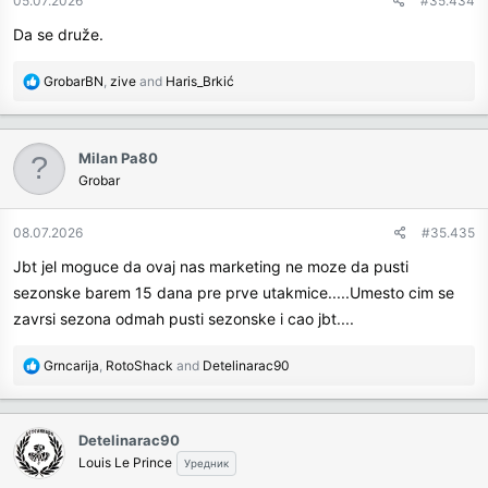
05.07.2026
#35.434
Da se druže.
R
GrobarBN
,
zive
and
Haris_Brkić
e
a
c
Milan Pa80
t
Grobar
i
o
n
08.07.2026
#35.435
s
Jbt jel moguce da ovaj nas marketing ne moze da pusti
:
sezonske barem 15 dana pre prve utakmice.....Umesto cim se
zavrsi sezona odmah pusti sezonske i cao jbt....
R
Grncarija
,
RotoShack
and
Detelinarac90
e
a
c
Detelinarac90
t
Louis Le Prince
Уредник
i