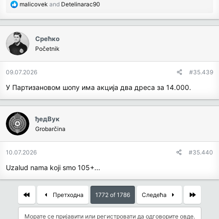
R
malicovek
and
Detelinarac90
e
a
c
Срећко
t
Početnik
i
o
n
09.07.2026
#35.439
s
У Партизановом шопу има акција два дреса за 14.000.
:
ђедВук
Grobarčina
10.07.2026
#35.440
Uzalud nama koji smo 105+...
First
Last
Претходна
1772 of 1786
Следећа
Морате се пријавити или регистровати да одговорите овде.