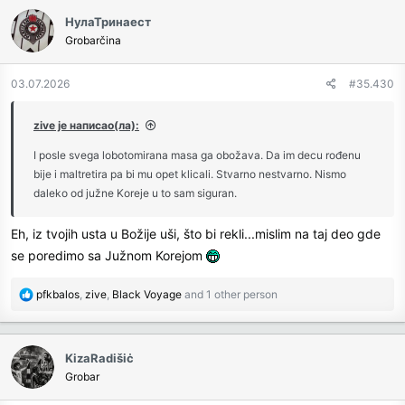
c
НулаТринаест
t
Grobarčina
i
o
n
03.07.2026
#35.430
s
:
zive је написао(ла):
I posle svega lobotomirana masa ga obožava. Da im decu rođenu
bije i maltretira pa bi mu opet klicali. Stvarno nestvarno. Nismo
daleko od južne Koreje u to sam siguran.
Eh, iz tvojih usta u Božije uši, što bi rekli...mislim na taj deo gde
se poredimo sa Južnom Korejom
R
pfkbalos
,
zive
,
Black Voyage
and 1 other person
e
a
c
KizaRadišiċ
t
Grobar
i
o