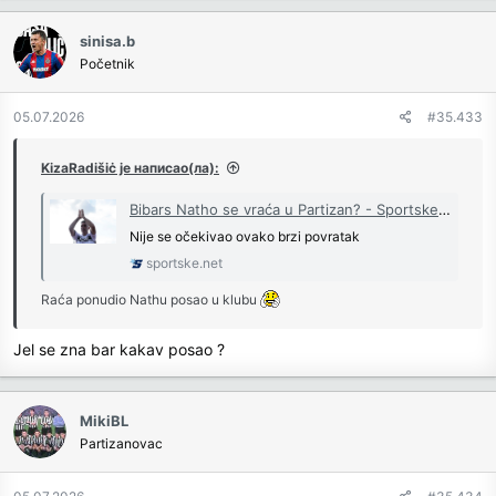
a
c
sinisa.b
t
Početnik
i
o
n
05.07.2026
#35.433
s
:
KizaRadišiċ је написао(ла):
Bibars Natho se vraća u Partizan? - Sportske.net
Nije se očekivao ovako brzi povratak
sportske.net
Raća ponudio Nathu posao u klubu
Jel se zna bar kakav posao ?
MikiBL
Partizanovac