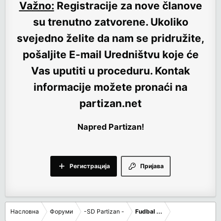
Važno:
Registracije za nove članove
su trenutno
zatvorene
. Ukoliko
svejedno želite da nam se pridružite,
pošaljite E-mail Uredništvu koje će
Vas uputiti u proceduru. Kontak
informacije možete pronaći na
partizan.net
Napred Partizan!
Регистрација
Пријава
Насловна
Форуми
-SD Partizan -
Fudbal ...