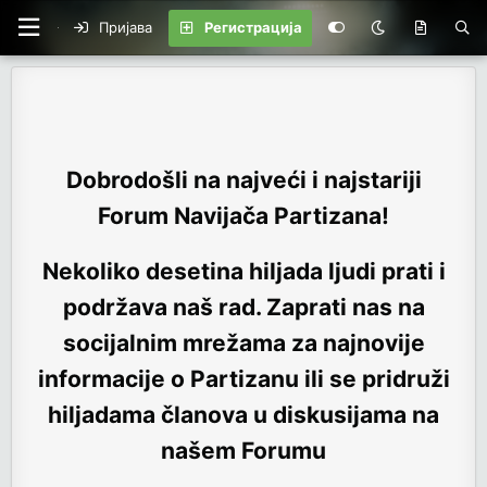
Пријава
Регистрација
Dobrodošli na najveći i najstariji
Forum Navijača Partizana!
Nekoliko desetina hiljada ljudi prati i
podržava naš rad. Zaprati nas na
socijalnim mrežama za najnovije
informacije o Partizanu ili se pridruži
hiljadama članova u diskusijama na
našem Forumu