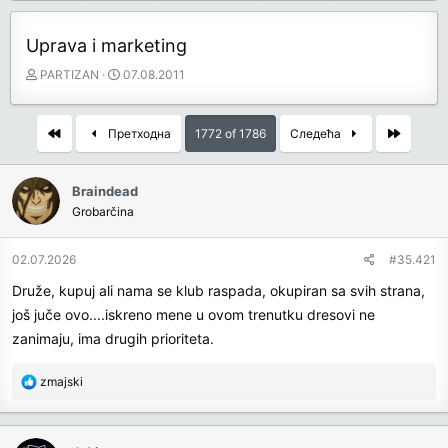
Uprava i marketing
З
Д
PARTIZAN
07.08.2011
а
а
ч
т
е
у
First
Last
Претходна
1772 of 1786
Следећа
т
м
н
п
и
о
Braindead
к
к
Grobarčina
т
р
е
е
02.07.2026
#35.421
м
т
е
а
Druže, kupuj ali nama se klub raspada, okupiran sa svih strana,
њ
još juče ovo....iskreno mene u ovom trenutku dresovi ne
а
zanimaju, ima drugih prioriteta.
R
zmajski
e
a
c