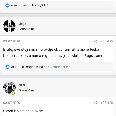
R
avax
,
zive
and
Haris_Brkić
e
a
c
Urije
t
Grobarčina
i
o
n
03.07.2026
#35.425
s
Brate, sve stoji i mi smo ovdje okupirani, ali tamo je teska
:
bolestina, kakve nema nigdje na svijetu. Moli se Bogu samo...
R
MikiBL
,
el mago
,
Jokic
and 1 other person
e
a
c
Nisi
t
Grobarčina
i
o
n
03.07.2026
#35.426
s
Uzrok bolestine je ovde.
: