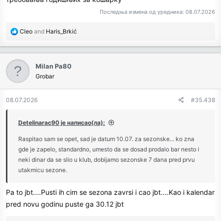
Последња измена од уредника:
08.07.2026
R
Cleo
and
Haris_Brkić
e
a
c
Milan Pa80
t
Grobar
i
o
n
08.07.2026
#35.438
s
:
Detelinarac90 је написао(ла):
Raspitao sam se opet, sad je datum 10.07. za sezonske... ko zna
gde je zapelo, standardno, umesto da se dosad prodalo bar nesto i
neki dinar da se slio u klub, dobijamo sezonske 7 dana pred prvu
utakmicu sezone.
Pa to jbt....Pusti ih cim se sezona zavrsi i cao jbt....Kao i kalendar
pred novu godinu puste ga 30.12 jbt