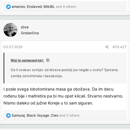
R
amansio
,
Enslaved
,
MikiBL
and 4 others
e
a
c
zive
t
Grobarčina
i
o
n
03.07.2026
#35.427
s
:
Nisi је написао(ла):
Da li ovakav svinjac od drzave postoji jos negde u svetu? Sprzena
zemlja od kriminala i bezakonja.
I posle svega lobotomirana masa ga obožava. Da im decu
rođenu bije i maltretira pa bi mu opet klicali. Stvarno nestvarno.
Nismo daleko od južne Koreje u to sam siguran.
R
Samuraj
,
Black Voyage
,
Cleo
and 3 others
e
a