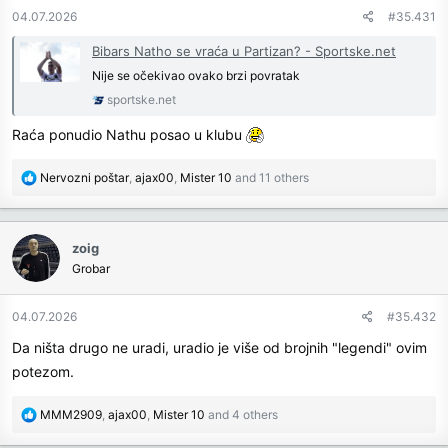
n
04.07.2026
#35.431
s
:
Bibars Natho se vraća u Partizan? - Sportske.net
Nije se očekivao ovako brzi povratak
sportske.net
Raća ponudio Nathu posao u klubu
R
Nervozni poštar
,
ajax00
,
Mister 10
and 11 others
e
a
c
zoig
t
Grobar
i
o
n
04.07.2026
#35.432
s
Da ništa drugo ne uradi, uradio je više od brojnih "legendi" ovim
:
potezom.
R
MMM2909
,
ajax00
,
Mister 10
and 4 others
e