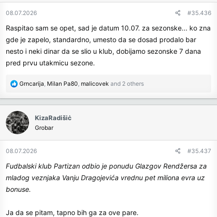
o
n
08.07.2026
#35.436
s
Raspitao sam se opet, sad je datum 10.07. za sezonske... ko zna
:
gde je zapelo, standardno, umesto da se dosad prodalo bar
nesto i neki dinar da se slio u klub, dobijamo sezonske 7 dana
pred prvu utakmicu sezone.
R
Grncarija
,
Milan Pa80
,
malicovek
and 2 others
e
a
c
KizaRadišiċ
t
Grobar
i
o
n
08.07.2026
#35.437
s
Fudbalski klub Partizan odbio je ponudu Glazgov Rendžersa za
:
mladog veznjaka Vanju Dragojevića vrednu pet miliona evra uz
bonuse.
Ja da se pitam, tapno bih ga za ove pare.