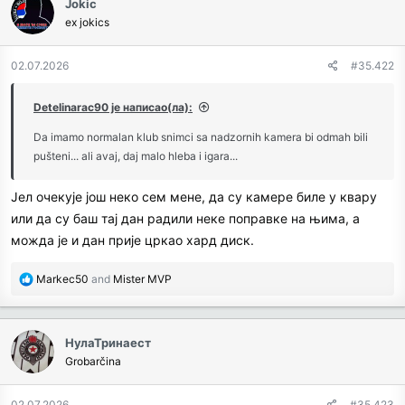
Jokic
t
ex jokics
i
o
n
02.07.2026
#35.422
s
:
Detelinarac90 је написао(ла):
Da imamo normalan klub snimci sa nadzornih kamera bi odmah bili
pušteni... ali avaj, daj malo hleba i igara...
Јел очекује још неко сем мене, да су камере биле у квару
или да су баш тај дан радили неке поправке на њима, а
можда је и дан прије цркао хард диск.
R
Markec50
and
Mister MVP
e
a
c
НулаТринаест
t
Grobarčina
i
o
n
02.07.2026
#35.423