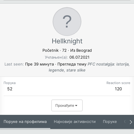
Hellknight
Početnik
·
72
·
Из
Beograd
Учлањен(а)
06.07.2021
Last seen
Пре 39 минута
·
Прегледа тему
PFC nostalgija: istorija,
legende, stare slike
Порука
Reaction score
52
120
Пронађите
Поруке на профилима
Најновије активности
Поруке
O Вам