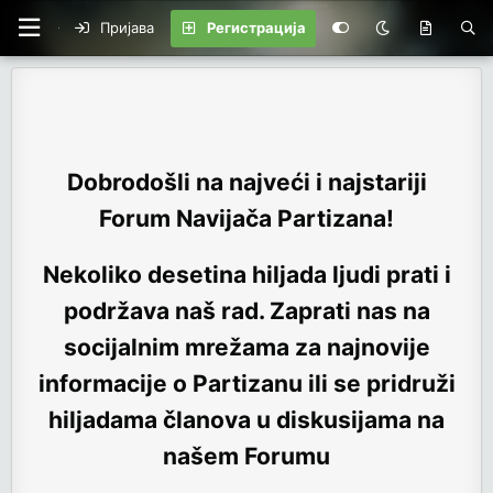
Пријава
Регистрација
Dobrodošli na najveći i najstariji
Forum Navijača Partizana!
Nekoliko desetina hiljada ljudi prati i
podržava naš rad. Zaprati nas na
socijalnim mrežama za najnovije
informacije o Partizanu ili se pridruži
hiljadama članova u diskusijama na
našem Forumu