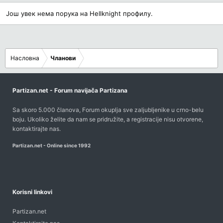
Још увек нема порука на Hellknight профилу.
Насловна
Чланови
Partizan.net - Forum navijača Partizana
Sa skoro 5.000 članova, Forum okuplja sve zaljubljenike u crno-belu
boju. Ukoliko želite da nam se pridružite, a registracije nisu otvorene,
kontaktirajte nas
.
Partizan.net - Online since 1992
Korisni linkovi
Partizan.net