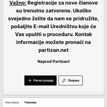
Važno:
Registracije za nove članove
su trenutno
zatvorene
. Ukoliko
svejedno želite da nam se pridružite,
pošaljite E-mail Uredništvu koje će
Vas uputiti u proceduru. Kontak
informacije možete pronaći na
partizan.net
Napred Partizan!
Регистрација
Пријава
Насловна
Чланови