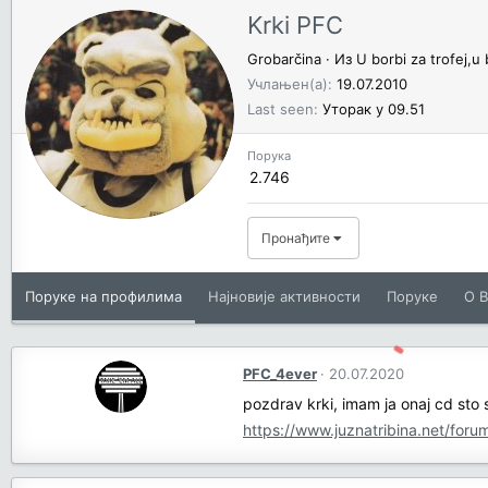
Krki PFC
Grobarčina
·
Из
U borbi za trofej,u 
Учлањен(а)
19.07.2010
Last seen
Уторак у 09.51
Порука
2.746
Пронађите
Поруке на профилима
Најновије активности
Поруке
O В
PFC_4ever
20.07.2020
pozdrav krki, imam ja onaj cd sto 
https://www.juznatribina.net/for