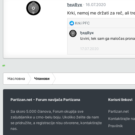
ђедВук
16.07.2020
Krki, nemoj me držati za reč, ali t
R
Krki PFC
e
ђедВук
a
Izvini, tek sam ga maločas pronaš
c
t
17.07.2020
i
o
n
s
:
Насловна
Чланови
Partizan.net - Forum navijača Partizana
Korisni linkovi
Sa skoro 5.000 članova, Forum okuplja sve
Partizan.net
zaljubljenike u crno-belu boju. Ukoliko želite da nam
Kontaktirajte na
se pridružite, a registracije nisu otvorene,
kontaktirajte
Pravilnik
nas
.