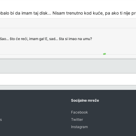
rebalo bi da imam taj disk... Nisam trenutno kod kuće, pa ako ti nije 
ao... što će reći, imam ga! E, sad... šta si imao na umu?
Socijalne mreže
Facebook
s
Twitter
Instagram