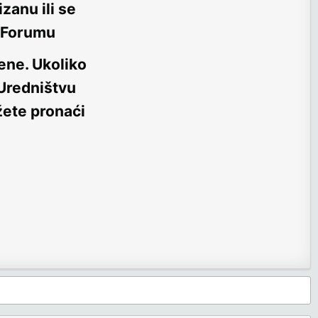
zanu ili se
m Forumu
ene
. Ukoliko
 Uredništvu
žete pronaći