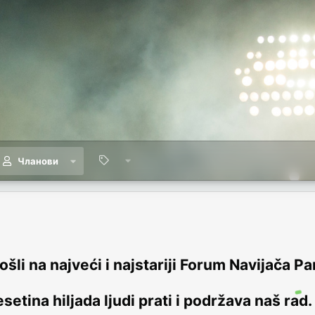
Чланови
šli na najveći i najstariji Forum Navijača Pa
setina hiljada ljudi prati i podržava naš rad.