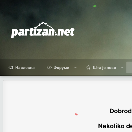
Насловна
Форуми
Шта је ново
Dobrodo
Nekoliko de