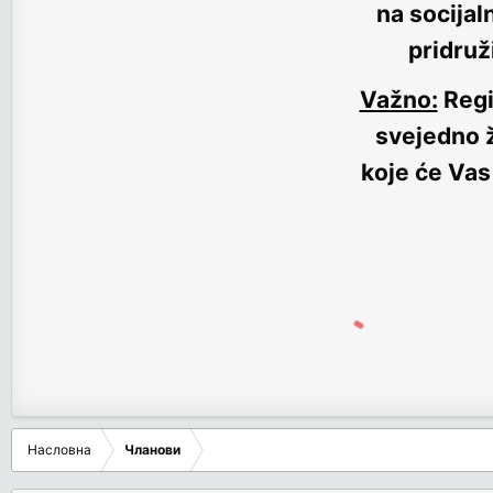
na socijal
pridruž
Važno:
Regi
svejedno ž
koje će Vas
Насловна
Чланови