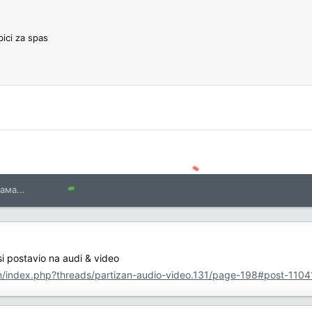
bici za spas
ама...
si postavio na audi & video
um/index.php?threads/partizan-audio-video.131/page-198#post-110