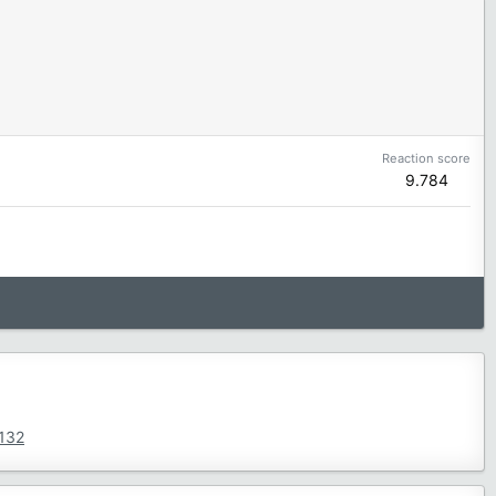
Reaction score
9.784
4132