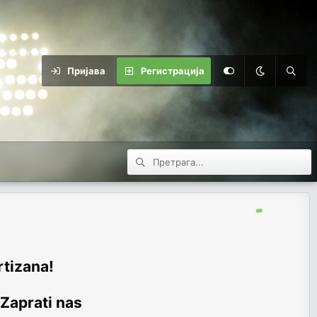
Пријава
Регистрација
rtizana!
 Zaprati nas