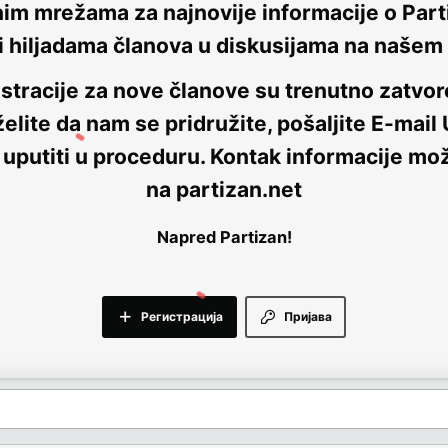
nim mrežama za najnovije informacije o Parti
i hiljadama članova u diskusijama na naše
stracije za nove članove su trenutno
zatvor
elite da nam se pridružite, pošaljite E-mail
 uputiti u proceduru. Kontak informacije mo
na
partizan.net
Napred Partizan!
Регистрација
Пријава