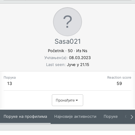
Sasa021
Početnik
·
50
·
Из
Ns
Учлањен(а)
08.03.2023
Last seen
Јуче у 21.15
Порука
Reaction score
13
59
Пронађите
Поруке на профилима
Најновије активности
Поруке
O Вам