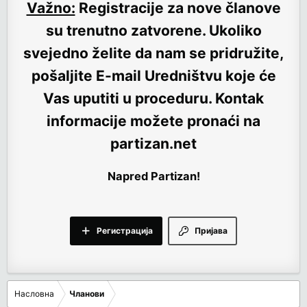
Važno:
Registracije za nove članove
su trenutno
zatvorene
. Ukoliko
svejedno želite da nam se pridružite,
pošaljite E-mail Uredništvu koje će
Vas uputiti u proceduru. Kontak
informacije možete pronaći na
partizan.net
Napred Partizan!
Регистрација
Пријава
Насловна
Чланови