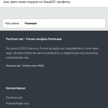
Још увек нема порука на Sasa021 профилу.
Насловна
Чланови
Partizan.net - Forum navijača Partizana
Sa skoro 5.000 članova, Forum okuplja sve zaljubljenike u crno-belu
boju. Ukoliko želite da nam se pridružite, a registracije nisu otvorene,
kontaktirajte nas
.
Partizan.net - Online since 1992
Korisni linkovi
Partizan.net
Kontaktirajte nas