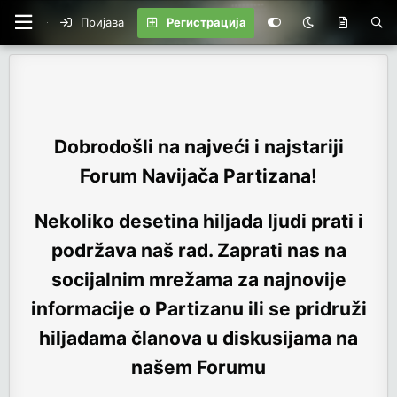
Пријава
Регистрација
Dobrodošli na najveći i najstariji
Forum Navijača Partizana!
Nekoliko desetina hiljada ljudi prati i
podržava naš rad. Zaprati nas na
socijalnim mrežama za najnovije
informacije o Partizanu ili se pridruži
hiljadama članova u diskusijama na
našem Forumu