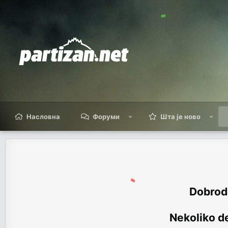
Насловна
Форуми
Шта је ново
Dobrodo
Nekoliko de