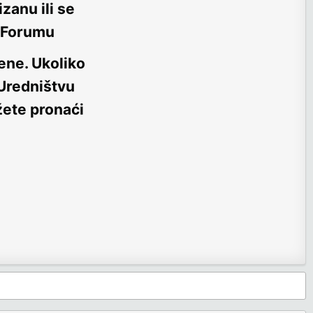
zanu ili se
m Forumu
ene
. Ukoliko
 Uredništvu
žete pronaći