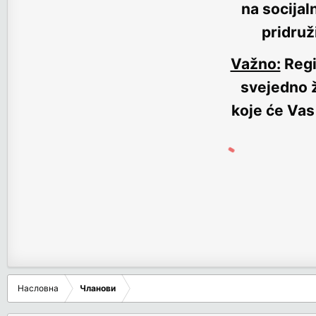
na socijal
pridruž
Važno:
Regi
svejedno ž
koje će Vas
Насловна
Чланови