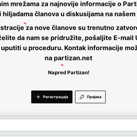
nim mrežama za najnovije informacije o Parti
i hiljadama članova u diskusijama na naše
stracije za nove članove su trenutno
zatvor
elite da nam se pridružite, pošaljite E-mail
 uputiti u proceduru. Kontak informacije mo
na
partizan.net
Napred Partizan!
Регистрација
Пријава