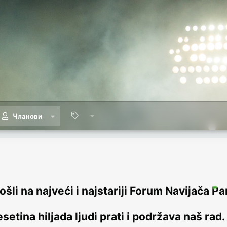
Чланови
šli na najveći i najstariji Forum Navijača Pa
setina hiljada ljudi prati i podržava naš rad.