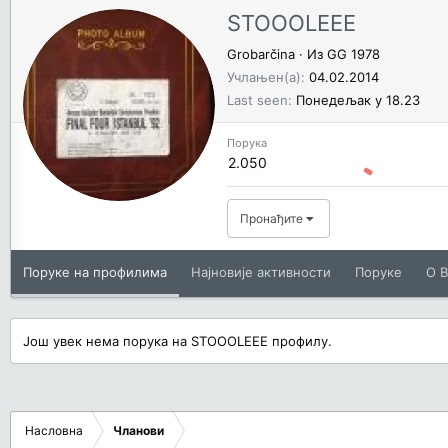
STOOOLEEE
Grobarčina
·
Из
GG 1978
Учлањен(а)
04.02.2014
Last seen
Понедељак у 18.23
Порука
2.050
Пронађите
Поруке на профилима
Најновије активности
Поруке
O В
Још увек нема порука на STOOOLEEE профилу.
Насловна
Чланови