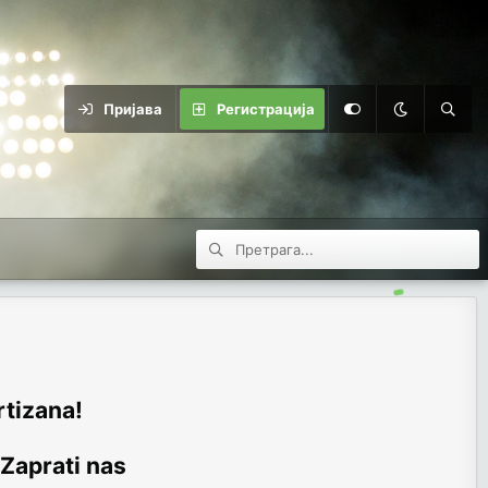
Пријава
Регистрација
rtizana!
 Zaprati nas