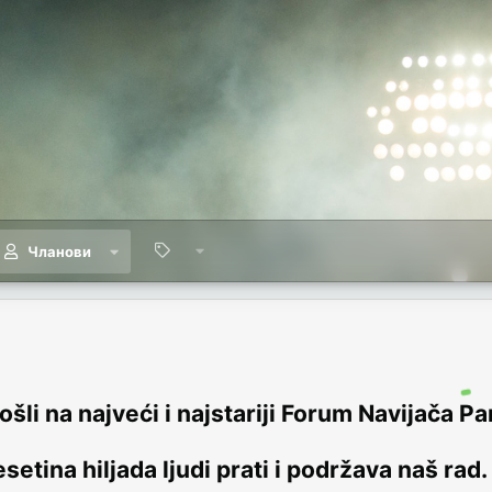
Чланови
šli na najveći i najstariji Forum Navijača Pa
setina hiljada ljudi prati i podržava naš rad.