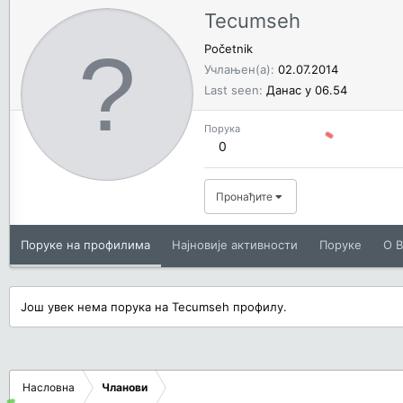
Tecumseh
Početnik
Учлањен(а)
02.07.2014
Last seen
Данас у 06.54
Порука
0
Пронађите
Поруке на профилима
Најновије активности
Поруке
O В
Још увек нема порука на Tecumseh профилу.
Насловна
Чланови