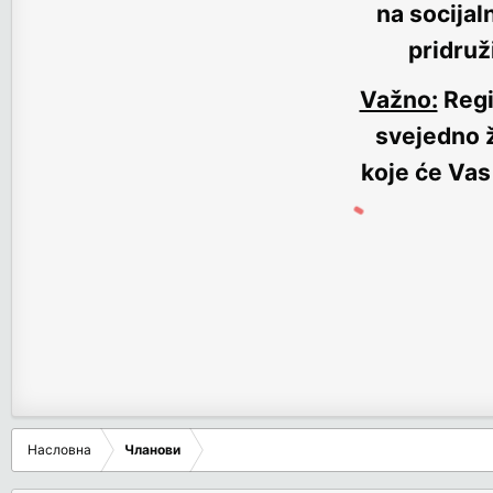
na socijal
pridruž
Važno:
Regi
svejedno ž
koje će Vas
Насловна
Чланови