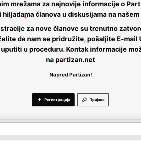
nim mrežama za najnovije informacije o Parti
i hiljadama članova u diskusijama na naše
stracije za nove članove su trenutno
zatvor
elite da nam se pridružite, pošaljite E-mail
 uputiti u proceduru. Kontak informacije mo
na
partizan.net
Napred Partizan!
Регистрација
Пријава