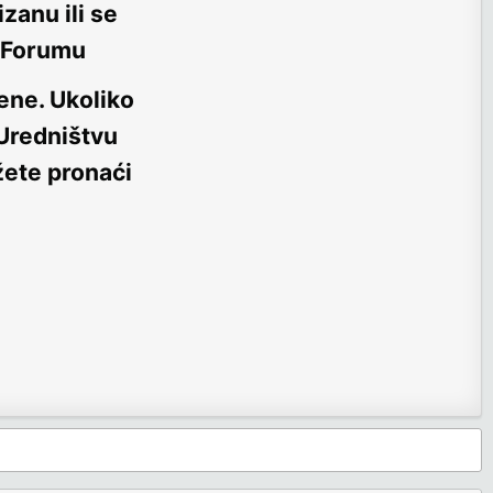
zanu ili se
m Forumu
ene
. Ukoliko
 Uredništvu
žete pronaći