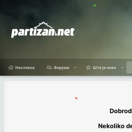
Насловна
Форуми
Шта је ново
Dobrodo
Nekoliko de