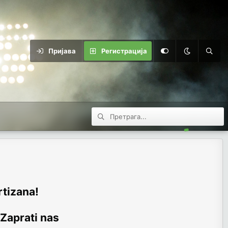
Пријава
Регистрација
rtizana!
 Zaprati nas