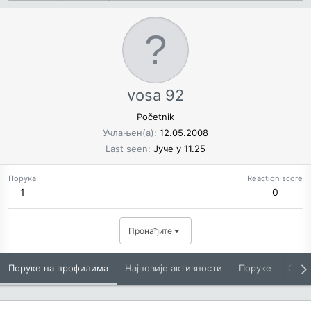
vosa 92
Početnik
Учлањен(а)
12.05.2008
Last seen
Јуче у 11.25
Порука
Reaction score
1
0
Пронађите
Поруке на профилима
Најновије активности
Поруке
O Вам