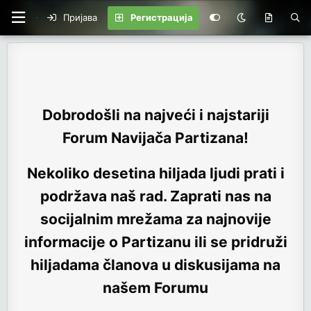
Пријава
Регистрација
Dobrodošli na najveći i najstariji
Forum Navijača Partizana!
Nekoliko desetina hiljada ljudi prati i
podržava naš rad. Zaprati nas na
socijalnim mrežama za najnovije
informacije o Partizanu ili se pridruži
hiljadama članova u diskusijama na
našem Forumu