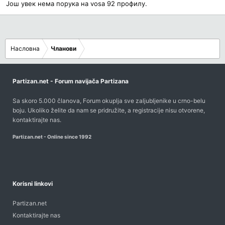
Још увек нема порука на vosa 92 профилу.
Насловна
Чланови
Partizan.net - Forum navijača Partizana
Sa skoro 5.000 članova, Forum okuplja sve zaljubljenike u crno-belu
boju. Ukoliko želite da nam se pridružite, a registracije nisu otvorene,
kontaktirajte nas
.
Partizan.net - Online since 1992
Korisni linkovi
Partizan.net
Kontaktirajte nas