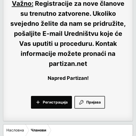
Važno:
Registracije za nove članove
su trenutno
zatvorene
. Ukoliko
svejedno želite da nam se pridružite,
pošaljite E-mail Uredništvu koje će
Vas uputiti u proceduru. Kontak
informacije možete pronaći na
partizan.net
Napred Partizan!
Регистрација
Пријава
Насловна
Чланови