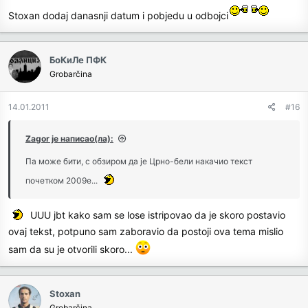
Stoxan dodaj danasnji datum i pobjedu u odbojci
БоКиЛе ПФК
Grobarčina
14.01.2011
#16
Zagor је написао(ла):
Па може бити, с обзиром да је Црно-бели накачио текст
почетком 2009е...
UUU jbt kako sam se lose istripovao da je skoro postavio
ovaj tekst, potpuno sam zaboravio da postoji ova tema mislio
sam da su je otvorili skoro...
Stoxan
Grobarčina