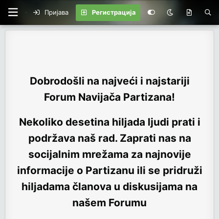
Пријава
Регистрација
Dobrodošli na najveći i najstariji
Forum Navijača Partizana!
Nekoliko desetina hiljada ljudi prati i
podržava naš rad. Zaprati nas na
socijalnim mrežama za najnovije
informacije o Partizanu ili se pridruži
hiljadama članova u diskusijama na
našem Forumu