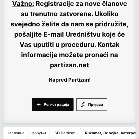
Važno:
Registracije za nove članove
su trenutno
zatvorene
. Ukoliko
svejedno želite da nam se pridružite,
pošaljite E-mail Uredništvu koje će
Vas uputiti u proceduru. Kontak
informacije možete pronaći na
partizan.net
Napred Partizan!
Регистрација
Пријава
Насловна
Форуми
-SD Partizan -
Rukomet, Odbojka, Vaterpolo,