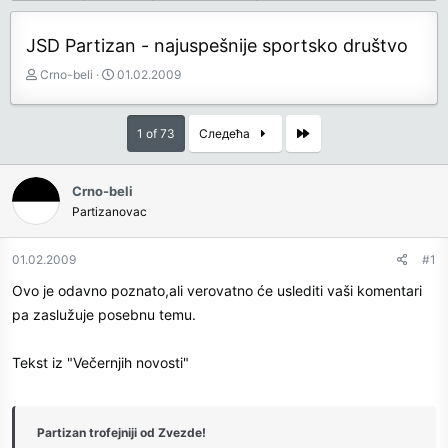
JSD Partizan - najuspešnije sportsko društvo
З
Д
Crno-beli
01.02.2009
а
а
ч
т
е
у
Last
1 of 73
Следећа
т
м
н
п
и
о
Crno-beli
к
к
Partizanovac
т
р
е
е
01.02.2009
#1
м
т
е
а
Ovo je odavno poznato,ali verovatno će uslediti vaši komentari
њ
pa zaslužuje posebnu temu.
а
Tekst iz "Večernjih novosti"
Partizan trofejniji od Zvezde!