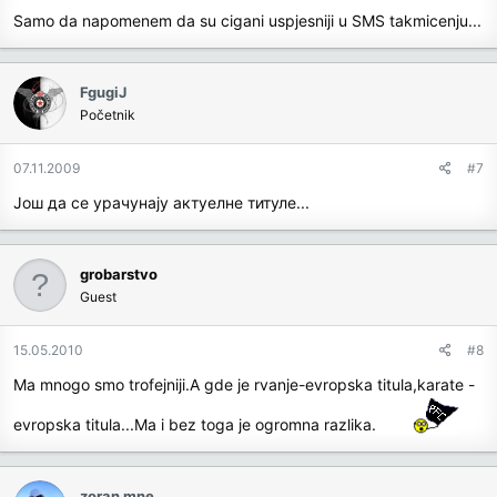
Samo da napomenem da su cigani uspjesniji u SMS takmicenju...
FgugiJ
Početnik
07.11.2009
#7
Још да се урачунају актуелне титуле...
grobarstvo
Guest
15.05.2010
#8
Ma mnogo smo trofejniji.A gde je rvanje-evropska titula,karate -
evropska titula...Ma i bez toga je ogromna razlika.
zoran mne