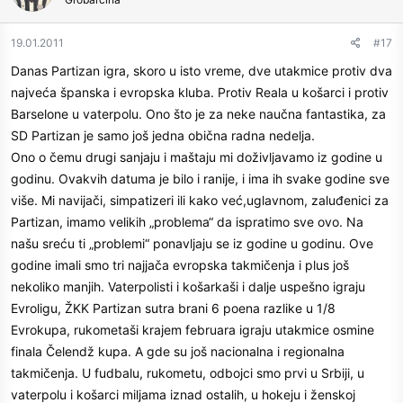
19.01.2011
#17
Danas Partizan igra, skoro u isto vreme, dve utakmice protiv dva
najveća španska i evropska kluba. Protiv Reala u košarci i protiv
Barselone u vaterpolu. Ono što je za neke naučna fantastika, za
SD Partizan je samo još jedna obična radna nedelja.
Ono o čemu drugi sanjaju i maštaju mi doživljavamo iz godine u
godinu. Ovakvih datuma je bilo i ranije, i ima ih svake godine sve
više. Mi navijači, simpatizeri ili kako već,uglavnom, zaluđenici za
Partizan, imamo velikih „problema“ da ispratimo sve ovo. Na
našu sreću ti „problemi“ ponavljaju se iz godine u godinu. Ove
godine imali smo tri najjača evropska takmičenja i plus još
nekoliko manjih. Vaterpolisti i košarkaši i dalje uspešno igraju
Evroligu, ŽKK Partizan sutra brani 6 poena razlike u 1/8
Evrokupa, rukometaši krajem februara igraju utakmice osmine
finala Čelendž kupa. A gde su još nacionalna i regionalna
takmičenja. U fudbalu, rukometu, odbojci smo prvi u Srbiji, u
vaterpolu i košarci miljama iznad ostalih, u hokeju i ženskoj