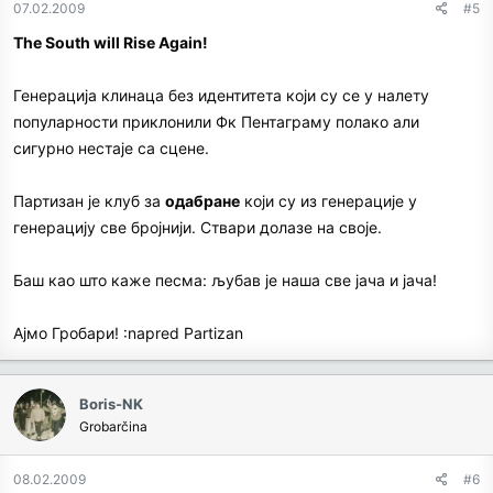
07.02.2009
#5
belih: plivač Milorad Čavić, teniser Novak Đoković i vaterpolo
selekcija čiju većinu čine upravo igrači Partizana. Sa sve
The South will Rise Again!
selektorom Dejanom Udovičićem, inače aktuelnim trenerom,
naravno, crno-belih.
Генерација клинаца без идентитета који су се у налету
популарности приклонили Фк Пентаграму полако али
сигурно нестаје са сцене.
Партизан је клуб за
одабране
који су из генерације у
генерацију све бројнији. Ствари долазе на своје.
Баш као што каже песма: љубав је наша све јача и јача!
Ајмо Гробари! :napred Partizan
Boris-NK
Grobarčina
08.02.2009
#6