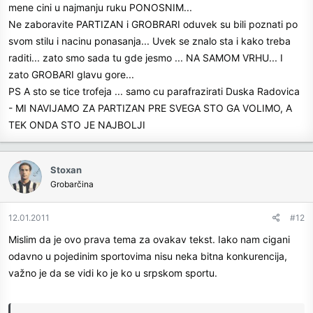
mene cini u najmanju ruku PONOSNIM...
Ne zaboravite PARTIZAN i GROBRARI oduvek su bili poznati po
svom stilu i nacinu ponasanja... Uvek se znalo sta i kako treba
raditi... zato smo sada tu gde jesmo ... NA SAMOM VRHU... I
zato GROBARI glavu gore...
PS A sto se tice trofeja ... samo cu parafrazirati Duska Radovica
- MI NAVIJAMO ZA PARTIZAN PRE SVEGA STO GA VOLIMO, A
TEK ONDA STO JE NAJBOLJI
Stoxan
Grobarčina
12.01.2011
#12
Mislim da je ovo prava tema za ovakav tekst. Iako nam cigani
odavno u pojedinim sportovima nisu neka bitna konkurencija,
važno je da se vidi ko je ko u srpskom sportu.