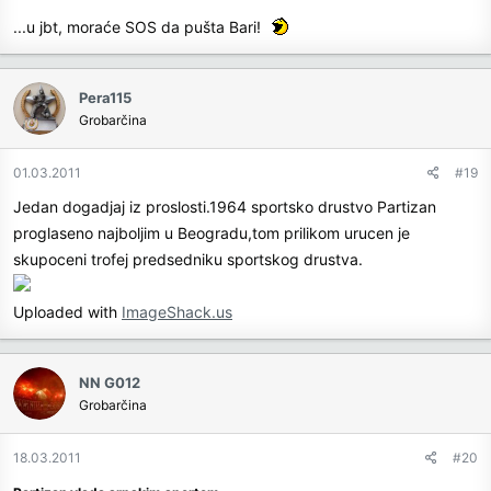
...u jbt, moraće SOS da pušta Bari!
Pera115
Grobarčina
01.03.2011
#19
Jedan dogadjaj iz proslosti.1964 sportsko drustvo Partizan
proglaseno najboljim u Beogradu,tom prilikom urucen je
skupoceni trofej predsedniku sportskog drustva.
Uploaded with
ImageShack.us
NN G012
Grobarčina
18.03.2011
#20