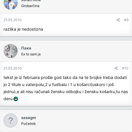
Grobarčina
21.05.2010
#9
razlika je nedostizna
Паки
Еx to sam ja
21.05.2010
#10
tekst je iz februara prošle god tako da na te brojke treba dodati
jo 2 titule u vaterpolu,2 u fudbalu i 1 u košarci(uskoro i još
jednu),e ali nisu računali žensku odbojku i žensku košarku,tu nas
deru.
sasagm
Početnik