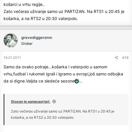
košarci u vrhu regije..
Zato večeras uživanje samo uz PARTIZAN. Na RTS1 u 20:45 je
košarka, a na RTS2 u 20:30 vaterpolo.
gravediggerzmn
Grobar
19.01.2011
#18
Samo da ovako potraje...košarka i vaterpolo u samom
vrhu,fudbal i rukomet igrali i igramo u evropi,još samo odbojka
da si digne.Valjda ce sledeće sezone
...
Stoxan је написао(ла):
Zato večeras uživanje samo uz PARTIZAN. Na RTS1 u 20:45 je
košarka, a na RTS2 u 20:30 vaterpolo.