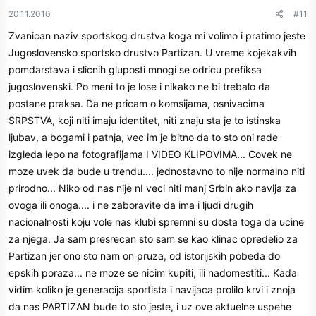
20.11.2010
#11
Zvanican naziv sportskog drustva koga mi volimo i pratimo jeste
Jugoslovensko sportsko drustvo Partizan. U vreme kojekakvih
pomdarstava i slicnih gluposti mnogi se odricu prefiksa
jugoslovenski. Po meni to je lose i nikako ne bi trebalo da
postane praksa. Da ne pricam o komsijama, osnivacima
SRPSTVA, koji niti imaju identitet, niti znaju sta je to istinska
ljubav, a bogami i patnja, vec im je bitno da to sto oni rade
izgleda lepo na fotografijama I VIDEO KLIPOVIMA... Covek ne
moze uvek da bude u trendu.... jednostavno to nije normalno niti
prirodno... Niko od nas nije nI veci niti manj Srbin ako navija za
ovoga ili onoga.... i ne zaboravite da ima i ljudi drugih
nacionalnosti koju vole nas klubi spremni su dosta toga da ucine
za njega. Ja sam presrecan sto sam se kao klinac opredelio za
Partizan jer ono sto nam on pruza, od istorijskih pobeda do
epskih poraza... ne moze se nicim kupiti, ili nadomestiti... Kada
vidim koliko je generacija sportista i navijaca prolilo krvi i znoja
da nas PARTIZAN bude to sto jeste, i uz ove aktuelne uspehe