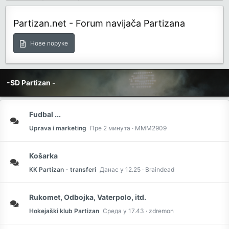
Partizan.net - Forum navijača Partizana
Нове поруке
-SD Partizan -
Fudbal ...
Uprava i marketing
Пре 2 минута
MMM2909
Košarka
KK Partizan - transferi
Данас у 12.25
Braindead
Rukomet, Odbojka, Vaterpolo, itd.
Hokejaški klub Partizan
Среда у 17.43
zdremon