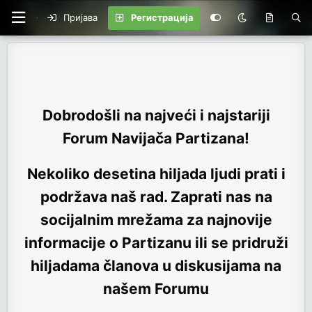
Пријава
Регистрација
Dobrodošli na najveći i najstariji
Forum Navijača Partizana!
Nekoliko desetina hiljada ljudi prati i
podržava naš rad. Zaprati nas na
socijalnim mrežama za najnovije
informacije o Partizanu ili se pridruži
hiljadama članova u diskusijama na
našem Forumu