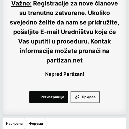
Važno:
Registracije za nove članove
su trenutno
zatvorene
. Ukoliko
svejedno želite da nam se pridružite,
pošaljite E-mail Uredništvu koje će
Vas uputiti u proceduru. Kontak
informacije možete pronaći na
partizan.net
Napred Partizan!
Регистрација
Пријава
Насловна
Форуми