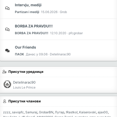
Intervju, mediji
Partizan i mediji
15.06.2026
Grob
BORBA ZA PRAVDU!!!
BORBA ZA PRAVDU!!!
12.10.2020
pfcgrobar
Our Friends
ПАОК
Данас у 09.06
Detelinarac90
Присутни уредници
Detelinarac90
Louis Le Prince
Присутни чланови
zzzz
savopfc
Samuraj
GrobarBN
Лутар
!Rastko!
Kaiserovski
ajax00