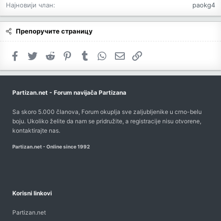
Најновији члан
paokg4
Препоручите страницу
Facebook
Twitter
Reddit
Pinterest
Tumblr
WhatsApp
Имејл
Link
Partizan.net - Forum navijača Partizana
Sa skoro 5.000 članova, Forum okuplja sve zaljubljenike u crno-belu
boju. Ukoliko želite da nam se pridružite, a registracije nisu otvorene,
kontaktirajte nas
.
Partizan.net - Online since 1992
Korisni linkovi
Partizan.net