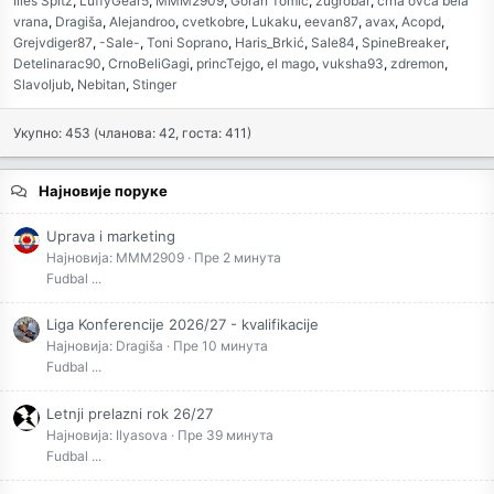
Illes Spitz
LuffyGear5
MMM2909
Goran Tomić
zugrobar
crna ovca bela
vrana
Dragiša
Alejandroo
cvetkobre
Lukaku
eevan87
avax
Acopd
Grejvdiger87
-Sale-
Toni Soprano
Haris_Brkić
Sale84
SpineBreaker
Detelinarac90
CrnoBeliGagi
princTejgo
el mago
vuksha93
zdremon
Slavoljub
Nebitan
Stinger
Укупно: 453 (чланова: 42, госта: 411)
Најновије поруке
Uprava i marketing
Најновија: MMM2909
Пре 2 минута
Fudbal ...
Liga Konferencije 2026/27 - kvalifikacije
Најновија: Dragiša
Пре 10 минута
Fudbal ...
Letnji prelazni rok 26/27
Најновија: Ilyasova
Пре 39 минута
Fudbal ...