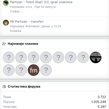
Partizan - Tobol (Kaz) 3:0, igrač utakmice
Најновија: zzzz
Пре 53 минута
Fudbal ...
KK Partizan - transferi
Најновија: Braindead
Данас у 12.25
Košarka
Најновији чланови
Статистика форума
Тема
3.722
Порука
1.205.249
Чланови
5.267