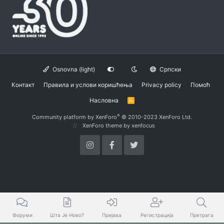
Osnovna (light)
Српски
Контакт
Правила и услови коришћења
Privacy policy
Помоћ
Насловна
R
S
S
®
Community platform by XenForo
© 2010-2023 XenForo Ltd.
XenForo theme
by xenfocus
Форуми
Шта Је Ново?
Пријава
Регистрација
Претрага