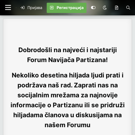
Пријава
Регистрација
Dobrodošli na najveći i najstariji
Forum Navijača Partizana!
Nekoliko desetina hiljada ljudi prati i
podržava naš rad. Zaprati nas na
socijalnim mrežama za najnovije
informacije o Partizanu ili se pridruži
hiljadama članova u diskusijama na
našem Forumu