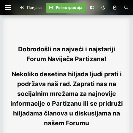
Пријава
Регистрација
Dobrodošli na najveći i najstariji
Forum Navijača Partizana!
Nekoliko desetina hiljada ljudi prati i
podržava naš rad. Zaprati nas na
socijalnim mrežama za najnovije
informacije o Partizanu ili se pridruži
hiljadama članova u diskusijama na
našem Forumu