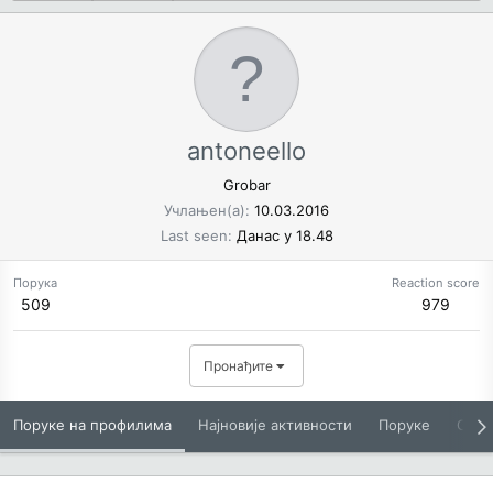
antoneello
Grobar
Учлањен(а)
10.03.2016
Last seen
Данас у 18.48
Порука
Reaction score
509
979
Пронађите
Поруке на профилима
Најновије активности
Поруке
O Вам