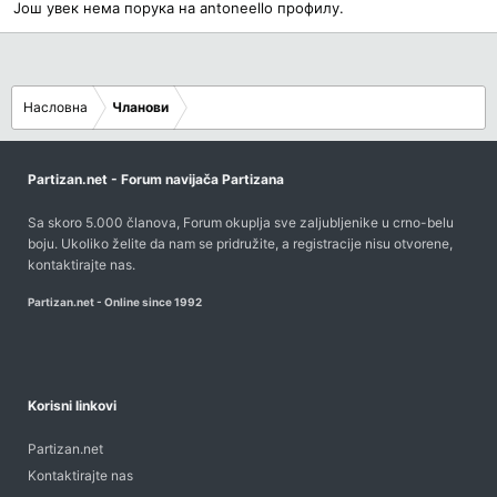
Још увек нема порука на antoneello профилу.
Насловна
Чланови
Partizan.net - Forum navijača Partizana
Sa skoro 5.000 članova, Forum okuplja sve zaljubljenike u crno-belu
boju. Ukoliko želite da nam se pridružite, a registracije nisu otvorene,
kontaktirajte nas
.
Partizan.net - Online since 1992
Korisni linkovi
Partizan.net
Kontaktirajte nas