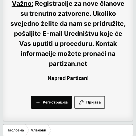
Važno:
Registracije za nove članove
su trenutno
zatvorene
. Ukoliko
svejedno želite da nam se pridružite,
pošaljite E-mail Uredništvu koje će
Vas uputiti u proceduru. Kontak
informacije možete pronaći na
partizan.net
Napred Partizan!
Регистрација
Пријава
Насловна
Чланови