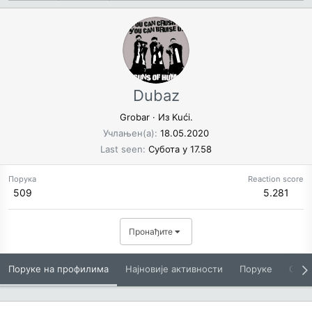
Dubaz
Grobar
·
Из
Kući.
Учлањен(а)
18.05.2020
Last seen
Субота у 17.58
Порука
Reaction score
509
5.281
Пронађите
Поруке на профилима
Најновије активности
Поруке
O Вам