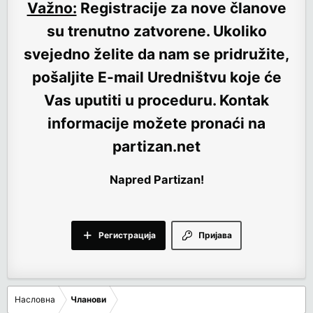
Važno:
Registracije za nove članove
su trenutno
zatvorene
. Ukoliko
svejedno želite da nam se pridružite,
pošaljite E-mail Uredništvu koje će
Vas uputiti u proceduru. Kontak
informacije možete pronaći na
partizan.net
Napred Partizan!
Регистрација
Пријава
Насловна
Чланови