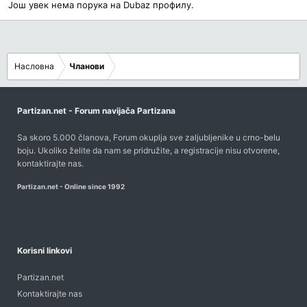
Још увек нема порука на Dubaz профилу.
Насловна
Чланови
Partizan.net - Forum navijača Partizana
Sa skoro 5.000 članova, Forum okuplja sve zaljubljenike u crno-belu
boju. Ukoliko želite da nam se pridružite, a registracije nisu otvorene,
kontaktirajte nas
.
Partizan.net - Online since 1992
Korisni linkovi
Partizan.net
Kontaktirajte nas