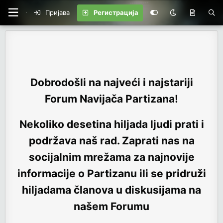
Пријава
Регистрација
Dobrodošli na najveći i najstariji
Forum Navijača Partizana!
Nekoliko desetina hiljada ljudi prati i
podržava naš rad. Zaprati nas na
socijalnim mrežama za najnovije
informacije o Partizanu ili se pridruži
hiljadama članova u diskusijama na
našem Forumu