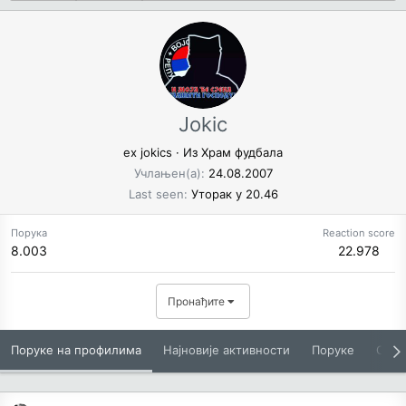
Jokic
ex jokics
·
Из
Храм фудбала
Учлањен(а)
24.08.2007
Last seen
Уторак у 20.46
Порука
Reaction score
8.003
22.978
Пронађите
Поруке на профилима
Најновије активности
Поруке
O Вам