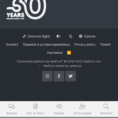
Osnovna (light)
Српски
Контакт
Правила и услови коришћења
Privacy policy
Помоћ
Насловна
R
S
S
®
Community platform by XenForo
© 2010-2023 XenForo Ltd.
XenForo theme
by xenfocus
Форуми
Шта Је Ново?
Пријава
Регистрација
Претрага