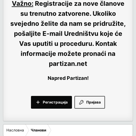
Važno:
Registracije za nove članove
su trenutno
zatvorene
. Ukoliko
svejedno želite da nam se pridružite,
pošaljite E-mail Uredništvu koje će
Vas uputiti u proceduru. Kontak
informacije možete pronaći na
partizan.net
Napred Partizan!
Регистрација
Пријава
Насловна
Чланови