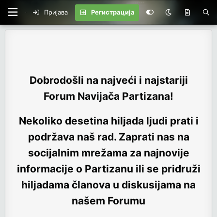
Пријава
Регистрација
Dobrodošli na najveći i najstariji
Forum Navijača Partizana!
Nekoliko desetina hiljada ljudi prati i
podržava naš rad. Zaprati nas na
socijalnim mrežama za najnovije
informacije o Partizanu ili se pridruži
hiljadama članova u diskusijama na
našem Forumu