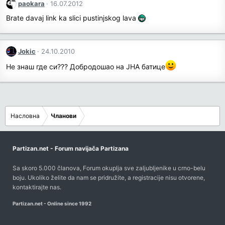
paokara
16.07.2012
Brate davaj link ka slici pustinjskog lava
Jokic
24.10.2010
Не знаш где си??? Добродошао на ЈНА батице
Насловна
Чланови
Partizan.net - Forum navijača Partizana
Sa skoro 5.000 članova, Forum okuplja sve zaljubljenike u crno-belu
boju. Ukoliko želite da nam se pridružite, a registracije nisu otvorene,
kontaktirajte nas
.
Partizan.net - Online since 1992