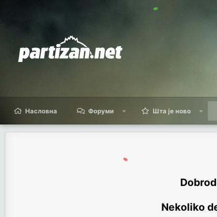
Насловна
Форуми
Шта је ново
Dobrodo
Nekoliko de