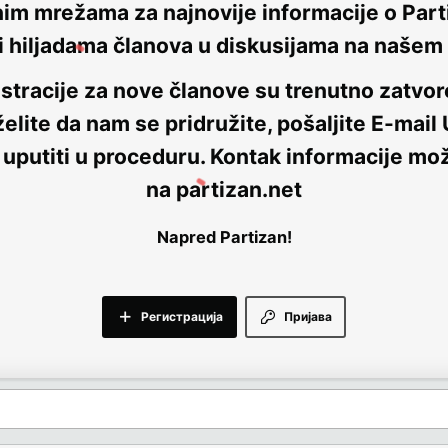
nim mrežama za najnovije informacije o Parti
i hiljadama članova u diskusijama na naše
stracije za nove članove su trenutno
zatvor
elite da nam se pridružite, pošaljite E-mail
 uputiti u proceduru. Kontak informacije mo
na
partizan.net
Napred Partizan!
Регистрација
Пријава