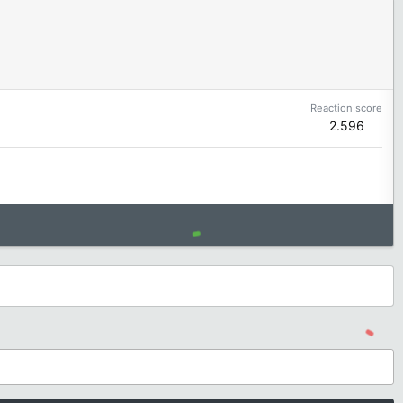
Reaction score
2.596