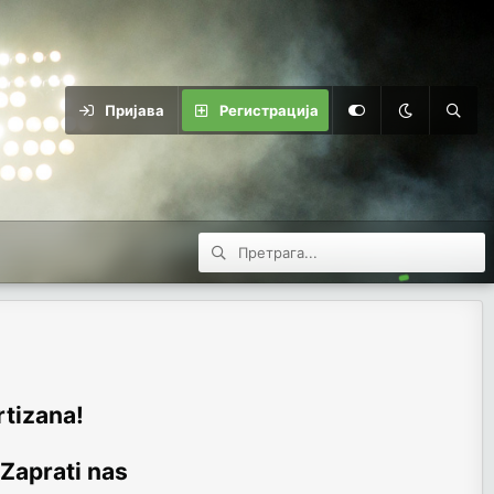
Пријава
Регистрација
rtizana!
 Zaprati nas