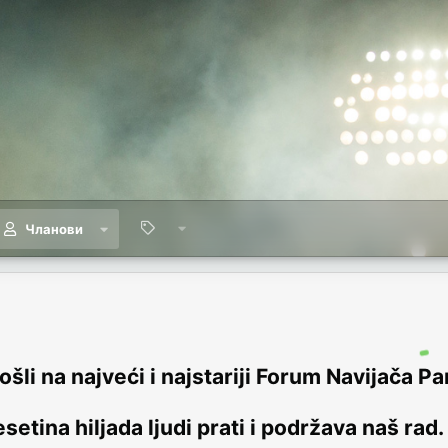
Чланови
šli na najveći i najstariji Forum Navijača Pa
setina hiljada ljudi prati i podržava naš rad.