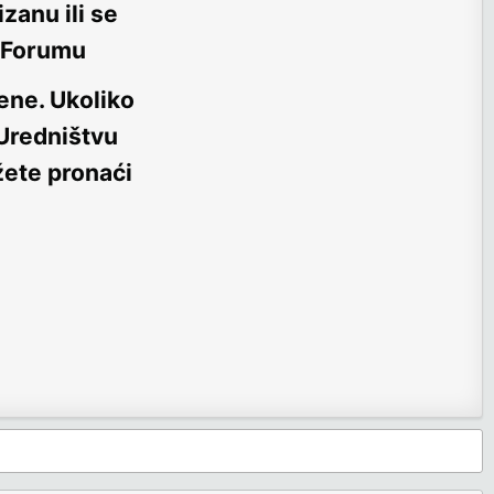
zanu ili se
m Forumu
ene
. Ukoliko
 Uredništvu
žete pronaći