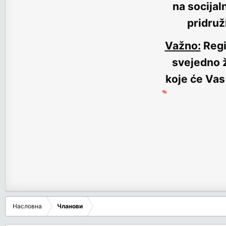
na socijal
pridruž
Važno:
Regi
svejedno ž
koje će Vas
Насловна
Чланови