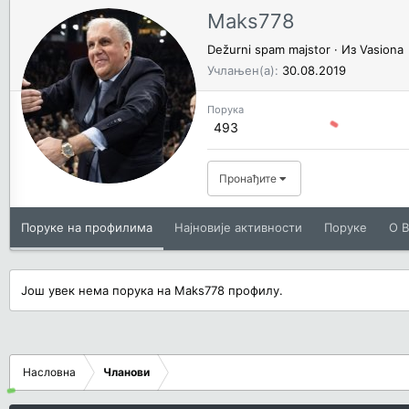
Maks778
Dežurni spam majstor
·
Из
Vasiona
Учлањен(а)
30.08.2019
Порука
493
Пронађите
Поруке на профилима
Најновије активности
Поруке
O В
Још увек нема порука на Maks778 профилу.
Насловна
Чланови