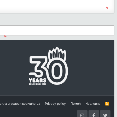
вила и услови коришћења
Privacy policy
Помоћ
Насловна
R
S
S