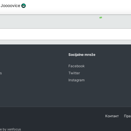
 Joooovice
Socijalne mreže
Facebook
s
Twitter
Instagram
Контакт
Пра
e
by xenfocus