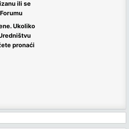
zanu ili se
m Forumu
ene
. Ukoliko
 Uredništvu
žete pronaći