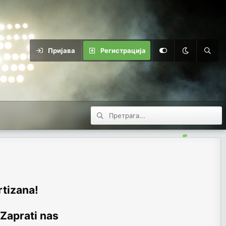
Пријава
Регистрација
rtizana!
 Zaprati nas