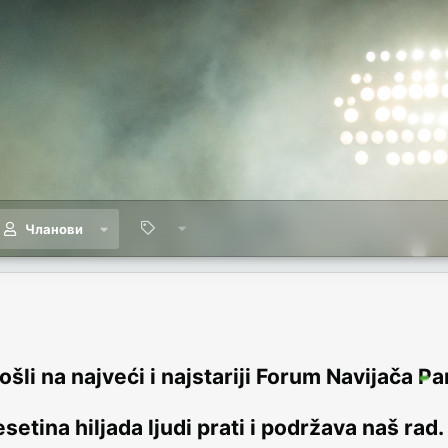
Чланови
šli na najveći i najstariji Forum Navijača Pa
setina hiljada ljudi prati i podržava naš rad.