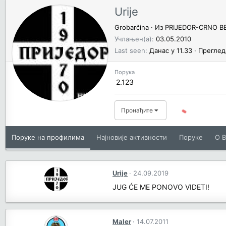
Urije
Grobarčina
·
Из
PRIJEDOR-CRNO B
Учлањен(а)
03.05.2010
Last seen
Данас у 11.33
·
Преглед
Порука
2.123
Пронађите
Поруке на профилима
Најновије активности
Поруке
O В
Urije
24.09.2019
JUG ĆE ME PONOVO VIDETI!
Maler
14.07.2011