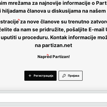
nim mrežama za najnovije informacije o Parti
i hiljadama članova u diskusijama na naše
stracije za nove članove su trenutno
zatvor
elite da nam se pridružite, pošaljite E-mail
 uputiti u proceduru. Kontak informacije mo
na
partizan.net
Napred Partizan!
Регистрација
Пријава