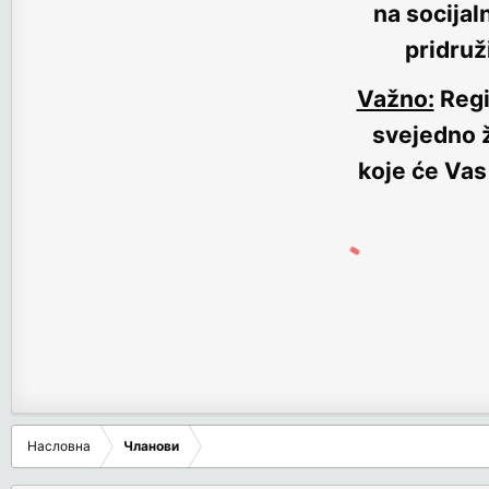
na socijal
pridruž
Važno:
Regi
svejedno ž
koje će Vas
Насловна
Чланови