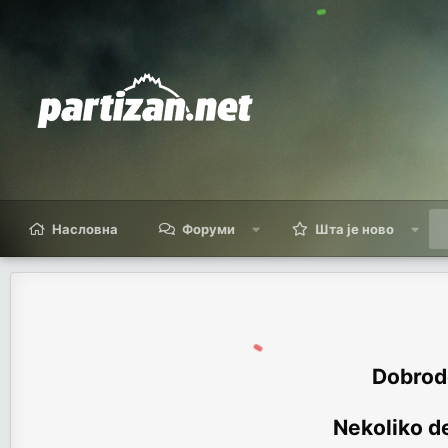
Насловна
Форуми
Шта је ново
Dobrodo
Nekoliko de