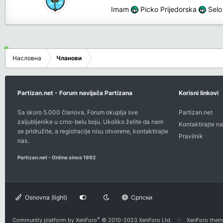
Imam
Picko Prijedorska
Selo
Насловна
Чланови
Partizan.net - Forum navijača Partizana
Korisni linkovi
Sa skoro 5.000 članova, Forum okuplja sve
Partizan.net
zaljubljenike u crno-belu boju. Ukoliko želite da nam
Kontaktirajte na
se pridružite, a registracije nisu otvorene,
kontaktirajte
Pravilnik
nas
.
Partizan.net - Online since 1992
Osnovna (light)
Српски
®
Community platform by XenForo
© 2010-2023 XenForo Ltd.
XenForo them