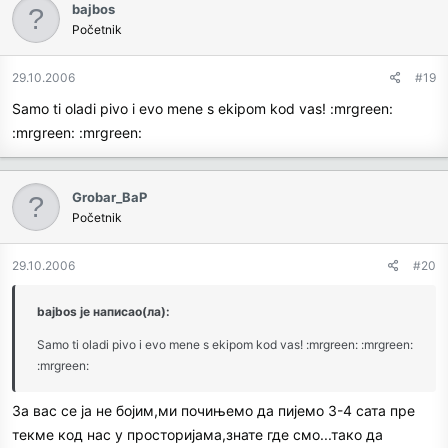
bajbos
Početnik
29.10.2006
#19
Samo ti oladi pivo i evo mene s ekipom kod vas! :mrgreen:
:mrgreen: :mrgreen:
Grobar_BaP
Početnik
29.10.2006
#20
bajbos је написао(ла):
Samo ti oladi pivo i evo mene s ekipom kod vas! :mrgreen: :mrgreen:
:mrgreen:
За вас се ја не бојим,ми почињемо да пијемо 3-4 сата пре
текме код нас у просторијама,знате где смо...тако да