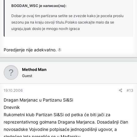
BOGDAN_WSC је написао(ла):
Dobar je ovaj tim partizana setite se zvezde kako je pocela proslu
sezonu pa na kraju osvoji titulu.Polako sacekajte malo da se
uigraju,ipak doslo je mnogo novih igraca
Poredjenje nije adekvatno. :!:
Method Man
Guest
19.10.2006
#13
Dragan Marjanac u Partizanu Si&Si
Dnevnik
Rukometni klub Partizan Si&Si od petka će biti jači za
reprezentativnog golmana Dragana Mаrjanca. Dosadašnji član
novosadske Vojvodine potpisaće jednogodišnji ugovor, a
sledećeg leta preseliće se u Mađarsku.