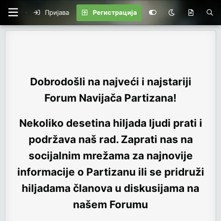
Пријава
Регистрација
Dobrodošli na najveći i najstariji
Forum Navijača Partizana!
Nekoliko desetina hiljada ljudi prati i
podržava naš rad. Zaprati nas na
socijalnim mrežama za najnovije
informacije o Partizanu ili se pridruži
hiljadama članova u diskusijama na
našem Forumu