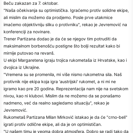
Beču zakazan za 7. oktobar.
"Naša očekivanja su optimistička. Igraćemo protiv solidne ekipe,
ali mislim da možemo da prodjemo. Posle prve utakmice
imaćemo objektivniju sliku o protivniku", rekao je Jevremović na
konferenciji za novinare.
Trener Partizana dodao je da će se njegov tim potruditi da
maksimalnom borbenošću postigne što bolji rezultat kako bi
mirnije putovao na revanš.
U ekipi Margaretena igraju trojica rukometaša iz Hrvatske, kao i
dvojica iz Ukrajine.
"Vremena su se promenila, mi više nismo rukometna sila. Naš
protivnik nije ekipa koja igra 'austrijski' rukomet, a ni mi ne
igramo kao pre 20 godina. Reprezentacija nam nije na svetskom
nivou, kao ni klubovi. Mislim da ne možemo da se ponašamo
nadmeno, već da realno sagledamo situaciju", rekao je
Jevremović.
Rukometaš Partizana Milan Mirković istakao je da će "crno-beli"
igrati protiv odlične ekipe, ali da je on optimističan.
"U našem timu je veoma dobra atmosfera. Dobro se radi tako da