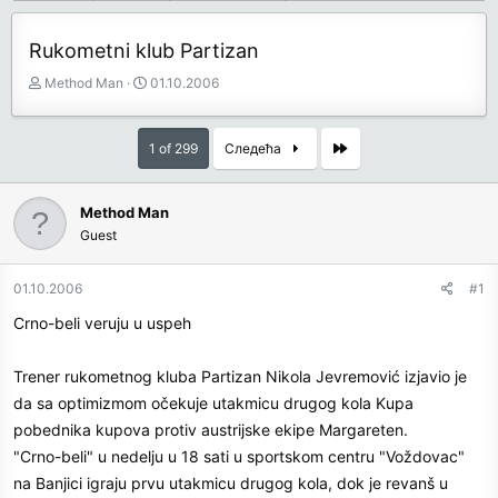
Rukometni klub Partizan
З
Д
Method Man
01.10.2006
а
а
ч
т
е
у
Last
1 of 299
Следећа
т
м
н
п
и
о
Method Man
к
к
Guest
т
р
е
е
01.10.2006
#1
м
т
е
а
Crno-beli veruju u uspeh
њ
а
Trener rukometnog kluba Partizan Nikola Jevremović izjavio je
da sa optimizmom očekuje utakmicu drugog kola Kupa
pobednika kupova protiv austrijske ekipe Margareten.
"Crno-beli" u nedelju u 18 sati u sportskom centru "Voždovac"
na Banjici igraju prvu utakmicu drugog kola, dok je revanš u