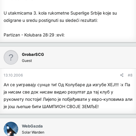
U utakmicama 3. kola rukometne Superlige Srbije koje su
odigrane u sredu postignuti su sledeći rezultati:
Partizan - Kolubara 28:29 :evil:
GrobarSCG
Guest
13.10.2006
#8
Ал се уигравају сунце ти! Од Колубаре да изгубе ХЕЈ!!! :x Па
ја нисам све док нисам видио резултат да тај клуб у
рукомету постоји! Лијепо је побјеђивати у евро-куповима али
је још љепше бити ШАМПИОН СВОЈЕ ЗЕМЉЕ!
WebGazda
Solar Warden