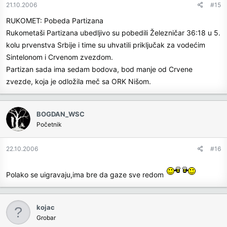
21.10.2006
#15
RUKOMET: Pobeda Partizana
Rukometaši Partizana ubedljivo su pobedili Železničar 36:18 u 5.
kolu prvenstva Srbije i time su uhvatili priključak za vodećim
Sintelonom i Crvenom zvezdom.
Partizan sada ima sedam bodova, bod manje od Crvene
zvezde, koja je odložila meč sa ORK Nišom.
BOGDAN_WSC
Početnik
22.10.2006
#16
Polako se uigravaju,ima bre da gaze sve redom
kojac
Grobar