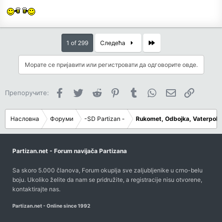
Last
1 of 299
Следећа
Морате се пријавити или регистровати да одговорите овде.
Facebook
Twitter
Reddit
Pinterest
Tumblr
WhatsApp
Имејл
Link
Препоручите:
Насловна
Форуми
-SD Partizan -
Rukomet, Odbojka, Vaterpolo,
Partizan.net - Forum navijača Partizana
Sa skoro 5.000 članova, Forum okuplja sve zaljubljenike u crno-belu
boju. Ukoliko želite da nam se pridružite, a registracije nisu otvorene,
kontaktirajte nas
.
Partizan.net - Online since 1992