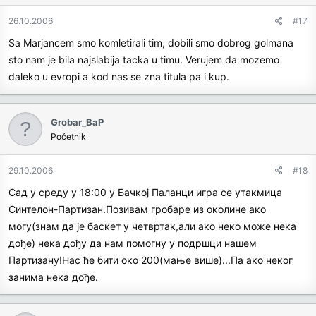
26.10.2006
#17
Sa Marjancem smo komletirali tim, dobili smo dobrog golmana
sto nam je bila najslabija tacka u timu. Verujem da mozemo
daleko u evropi a kod nas se zna titula pa i kup.
Grobar_BaP
Početnik
29.10.2006
#18
Сад у среду у 18:00 у Бачкој Паланци игра се утакмица
Синтелон-Партизан.Позивам гробаре из околине ако
могу(знам да је баскет у четвртак,али ако неко може нека
дође) нека дођу да нам помогну у подршци нашем
Партизану!Нас ће бити око 200(мање више)...Па ако неког
занима нека дође.