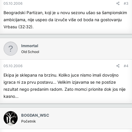
05.10.2006
#3
Beogradski Partizan, koji je u novu sezonu ušao sa šampionskim
ambicijama, nije uspeo da izvuče više od boda na gostovanju
Vrbasu (32:32).
Immortal
Old School
05.10.2006
#4
Ekipa je sklepana na brzinu. Koliko juce nismo imali dovoljno
igraca ni za prvu postavu... Velikim izjavama se ne postize
rezultat nego predanim radom. Zato momci prionite dok jos nije
kasno...
BOGDAN_WSC
Početnik