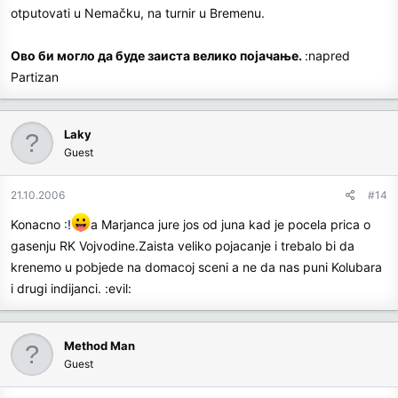
otputovati u Nemačku, na turnir u Bremenu.
Ово
би могло да буде заиста велико појачање.
:napred
Partizan
Laky
Guest
21.10.2006
#14
Konacno :!
a Marjanca jure jos od juna kad je pocela prica o
gasenju RK Vojvodine.Zaista veliko pojacanje i trebalo bi da
krenemo u pobjede na domacoj sceni a ne da nas puni Kolubara
i drugi indijanci. :evil:
Method Man
Guest