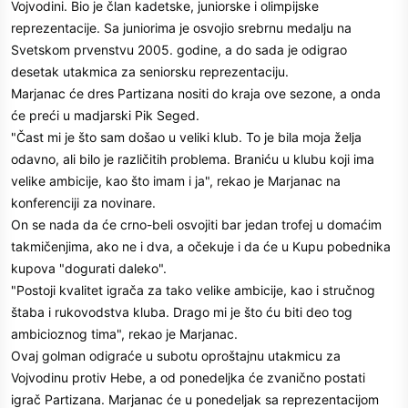
Vojvodini. Bio je član kadetske, juniorske i olimpijske
reprezentacije. Sa juniorima je osvojio srebrnu medalju na
Svetskom prvenstvu 2005. godine, a do sada je odigrao
desetak utakmica za seniorsku reprezentaciju.
Marjanac će dres Partizana nositi do kraja ove sezone, a onda
će preći u madjarski Pik Seged.
"Čast mi je što sam došao u veliki klub. To je bila moja želja
odavno, ali bilo je različitih problema. Braniću u klubu koji ima
velike ambicije, kao što imam i ja", rekao je Marjanac na
konferenciji za novinare.
On se nada da će crno-beli osvojiti bar jedan trofej u domaćim
takmičenjima, ako ne i dva, a očekuje i da će u Kupu pobednika
kupova "dogurati daleko".
"Postoji kvalitet igrača za tako velike ambicije, kao i stručnog
štaba i rukovodstva kluba. Drago mi je što ću biti deo tog
ambicioznog tima", rekao je Marjanac.
Ovaj golman odigraće u subotu oproštajnu utakmicu za
Vojvodinu protiv Hebe, a od ponedeljka će zvanično postati
igrač Partizana. Marjanac će u ponedeljak sa reprezentacijom