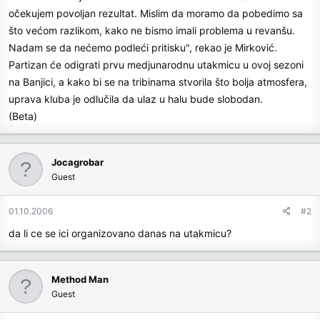
očekujem povoljan rezultat. Mislim da moramo da pobedimo sa
što većom razlikom, kako ne bismo imali problema u revanšu.
Nadam se da nećemo podleći pritisku", rekao je Mirković.
Partizan će odigrati prvu medjunarodnu utakmicu u ovoj sezoni
na Banjici, a kako bi se na tribinama stvorila što bolja atmosfera,
uprava kluba je odlučila da ulaz u halu bude slobodan.
(Beta)
Jocagrobar
Guest
01.10.2006
#2
da li ce se ici organizovano danas na utakmicu?
Method Man
Guest