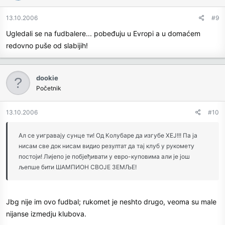
13.10.2006
#9
Ugledali se na fudbalere... pobeđuju u Evropi a u domaćem
redovno puše od slabijih!
dookie
Početnik
13.10.2006
#10
Ал се уигравају сунце ти! Од Колубаре да изгубе ХЕЈ!!! Па ја
нисам све док нисам видио резултат да тај клуб у рукомету
постоји! Лијепо је побјеђивати у евро-куповима али је још
љепше бити ШАМПИОН СВОЈЕ ЗЕМЉЕ!
Jbg nije im ovo fudbal; rukomet je neshto drugo, veoma su male
nijanse izmedju klubova.