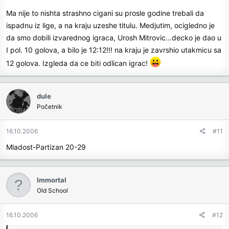
Ma nije to nishta strashno cigani su prosle godine trebali da
ispadnu iz lige, a na kraju uzeshe titulu. Medjutim, ocigledno je
da smo dobili izvarednog igraca, Urosh Mitrovic...decko je dao u
I pol. 10 golova, a bilo je 12:12!!! na kraju je zavrshio utakmicu sa
12 golova. Izgleda da ce biti odlican igrac!
dule
Početnik
16.10.2006
#11
Mladost-Partizan 20-29
Immortal
Old School
16.10.2006
#12