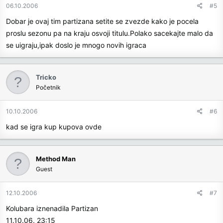
06.10.2006
#5
Dobar je ovaj tim partizana setite se zvezde kako je pocela
proslu sezonu pa na kraju osvoji titulu.Polako sacekajte malo da
se uigraju,ipak doslo je mnogo novih igraca
Tricko
Početnik
10.10.2006
#6
kad se igra kup kupova ovde
Method Man
Guest
12.10.2006
#7
Kolubara iznenadila Partizan
11.10.06. 23:15