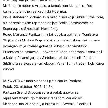
Marjanac je rođen u Vrbasu, u tamošnjem klubu je počeo
karijeru, branio je i za Radnički Fidelinku.
Bio je standardni golman svih mladih selekcija Srbije i Crne Gore,
a a sa seniorskom reprezentacijom Srbije učestvovaće na
Superkupu u Švedskoj i Nemačkoj.
Pored Marjanca Partizan ima još dvojicu golmana, Tomislava
Stojkovića i Milutina Bogdanovića, a u evropskim utakmicama
pomagao im je i trener golmana Mihajlo Radosavljević.
Prvenstvo se nastavlja 1. novembra kada beogradski 'crno-beli'
u Bačkoj Palanci gostuju Sintelonu, tri dana kasnije Partizan
Si&Si igra sa švajcarskom ekipom Vaker Tun u trećem kolu Kupa
kupova.
RUKOMET: Golman Marjanac potpisao za Partizan
Petak, 20. oktobar 2006. 14:54
Partizan Si end Si potpisao je u petak ugovor sa
reprezentativnim golmanom Draganom Marjancem.
Marjanac ima 21 godinu, a branio je u Crvenki, Fidelinki i