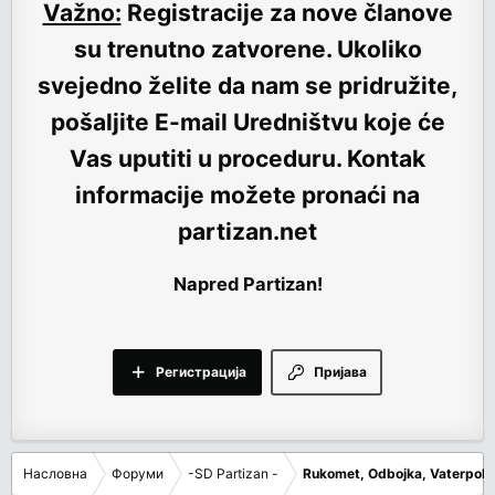
Važno:
Registracije za nove članove
su trenutno
zatvorene
. Ukoliko
svejedno želite da nam se pridružite,
pošaljite E-mail Uredništvu koje će
Vas uputiti u proceduru. Kontak
informacije možete pronaći na
partizan.net
Napred Partizan!
Регистрација
Пријава
Насловна
Форуми
-SD Partizan -
Rukomet, Odbojka, Vaterpolo,