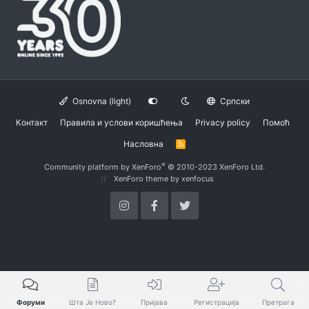
Osnovna (light)
Српски
Контакт
Правила и услови коришћења
Privacy policy
Помоћ
Насловна
R
S
S
®
Community platform by XenForo
© 2010-2023 XenForo Ltd.
XenForo theme
by xenfocus
Форуми
Шта Је Ново?
Пријава
Регистрација
Претрага