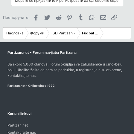
Морате се пријавити или регистровати да одговорите овде.
o
n
s
Facebook
Twitter
Reddit
Pinterest
Tumblr
WhatsApp
Имејл
Link
Препоручите:
:
Насловна
Форуми
-SD Partizan -
Fudbal ...
Partizan.net - Forum navijača Partizana
Sa skoro 5.000 članova, Forum okuplja sve zaljubljenike u crno-belu
boju. Ukoliko želite da nam se pridružite, a registracije nisu otvorene,
kontaktirajte nas
.
Partizan.net - Online since 1992
Korisni linkovi
Partizan.net
Kontaktirajte nas