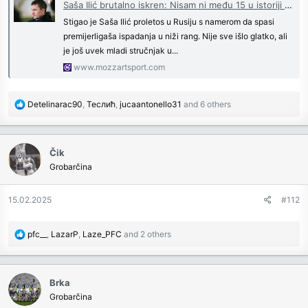
:
Saša Ilić brutalno iskren: Nisam ni među 15 u istoriji Partizana, Moca je najbolji | Mozzart Sport
Stigao je Saša Ilić proletos u Rusiju s namerom da spasi
premijerligaša ispadanja u niži rang. Nije sve išlo glatko, ali
je još uvek mladi stručnjak u...
www.mozzartsport.com
R
Detelinarac90
,
Теслић
,
jucaantonello31
and 6 others
e
a
c
Čik
t
Grobarčina
i
o
n
15.02.2025
#112
s
:
R
pfc__
,
LazarP
,
Laze_PFC
and 2 others
e
a
c
Brka
t
Grobarčina
i