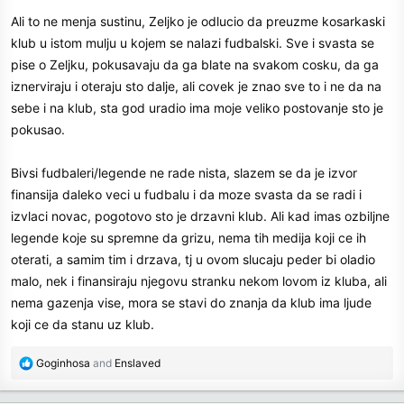
s
Ali to ne menja sustinu, Zeljko je odlucio da preuzme kosarkaski
:
klub u istom mulju u kojem se nalazi fudbalski. Sve i svasta se
pise o Zeljku, pokusavaju da ga blate na svakom cosku, da ga
iznerviraju i oteraju sto dalje, ali covek je znao sve to i ne da na
sebe i na klub, sta god uradio ima moje veliko postovanje sto je
pokusao.
Bivsi fudbaleri/legende ne rade nista, slazem se da je izvor
finansija daleko veci u fudbalu i da moze svasta da se radi i
izvlaci novac, pogotovo sto je drzavni klub. Ali kad imas ozbiljne
legende koje su spremne da grizu, nema tih medija koji ce ih
oterati, a samim tim i drzava, tj u ovom slucaju peder bi oladio
malo, nek i finansiraju njegovu stranku nekom lovom iz kluba, ali
nema gazenja vise, mora se stavi do znanja da klub ima ljude
koji ce da stanu uz klub.
R
Goginhosa
and
Enslaved
e
a