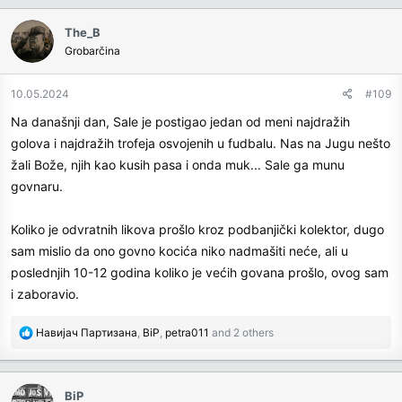
The_B
Grobarčina
10.05.2024
#109
Na današnji dan, Sale je postigao jedan od meni najdražih
golova i najdražih trofeja osvojenih u fudbalu. Nas na Jugu nešto
žali Bože, njih kao kusih pasa i onda muk... Sale ga munu
govnaru.
Koliko je odvratnih likova prošlo kroz podbanjički kolektor, dugo
sam mislio da ono govno kocića niko nadmašiti neće, ali u
poslednjih 10-12 godina koliko je većih govana prošlo, ovog sam
i zaboravio.
R
Навијач Партизана
,
BiP
,
petra011
and 2 others
e
a
c
BiP
t