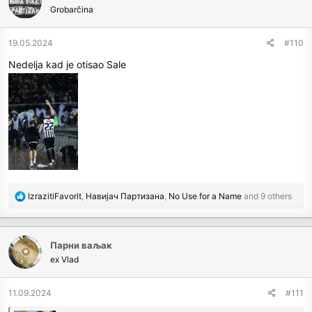
Grobarčina
i
o
n
19.05.2024
#110
s
Nedelja kad je otisao Sale
:
R
IzrazitiFavorit
,
Навијач Партизана
,
No Use for a Name
and 9 others
e
a
c
Парни ваљак
t
ex Vlad
i
o
n
11.09.2024
#111
s