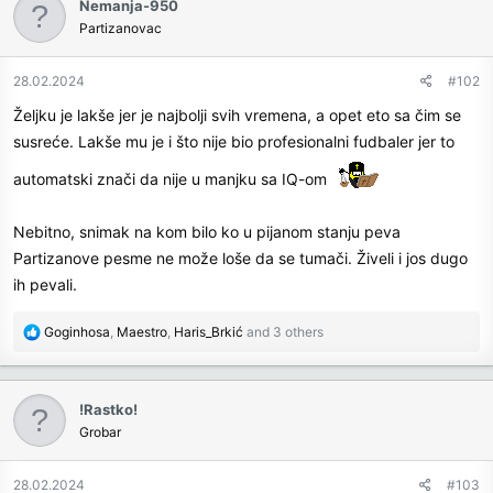
Nemanja-950
Partizanovac
28.02.2024
#102
Željku je lakše jer je najbolji svih vremena, a opet eto sa čim se
susreće. Lakše mu je i što nije bio profesionalni fudbaler jer to
automatski znači da nije u manjku sa IQ-om
Nebitno, snimak na kom bilo ko u pijanom stanju peva
Partizanove pesme ne može loše da se tumači. Živeli i jos dugo
ih pevali.
R
Goginhosa
,
Maestro
,
Haris_Brkić
and 3 others
e
a
c
!Rastko!
t
Grobar
i
o
n
28.02.2024
#103