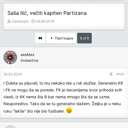
Saša Ilić, večiti kapiten Partizana
З
Д
Zlatiborpfc
06.06.2019
а
а
ч
т
е
у
First
Претходна
6 of 6
т
м
н
п
и
о
serAlex
к
к
Grobarčina
т
р
е
е
28.02.2024
#101
м
т
е
а
I Duleta su pljuvali, to mu nekako ide u rok službe. Generalno KK
њ
i FK ne mogu da se porede. FK je decenijama izvor prihoda svih
а
vlasti, iz KK nema šta ili bar nema mnogo šta da se uzme.
Neuporedivo. Tako da se tu generalno slažem, Željku je u neku
ruku "lakše" što nije bio fudbaler.