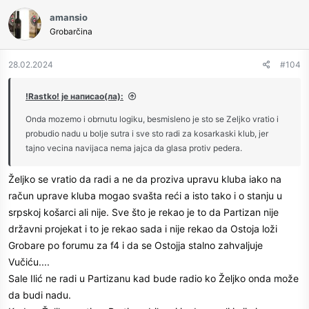
c
amansio
t
Grobarčina
i
o
n
28.02.2024
#104
s
:
!Rastko! је написао(ла):
Onda mozemo i obrnutu logiku, besmisleno je sto se Zeljko vratio i
probudio nadu u bolje sutra i sve sto radi za kosarkaski klub, jer
tajno vecina navijaca nema jajca da glasa protiv pedera.
Željko se vratio da radi a ne da proziva upravu kluba iako na
račun uprave kluba mogao svašta reći a isto tako i o stanju u
srpskoj košarci ali nije. Sve što je rekao je to da Partizan nije
državni projekat i to je rekao sada i nije rekao da Ostoja loži
Grobare po forumu za f4 i da se Ostojja stalno zahvaljuje
Vučiću....
Sale Ilić ne radi u Partizanu kad bude radio ko Željko onda može
da budi nadu.