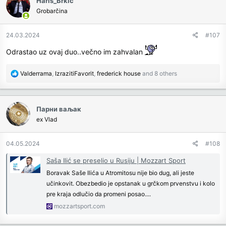
Haris_Brkić
t
Grobarčina
i
o
n
24.03.2024
#107
s
:
Odrastao uz ovaj duo..večno im zahvalan
R
Valderrama
,
IzrazitiFavorit
,
frederick house
and 8 others
e
a
c
Парни ваљак
t
ex Vlad
i
o
n
04.05.2024
#108
s
:
Saša Ilić se preselio u Rusiju | Mozzart Sport
Boravak Saše Ilića u Atromitosu nije bio dug, ali jeste
učinkovit. Obezbedio je opstanak u grčkom prvenstvu i kolo
pre kraja odlučio da promeni posao....
mozzartsport.com