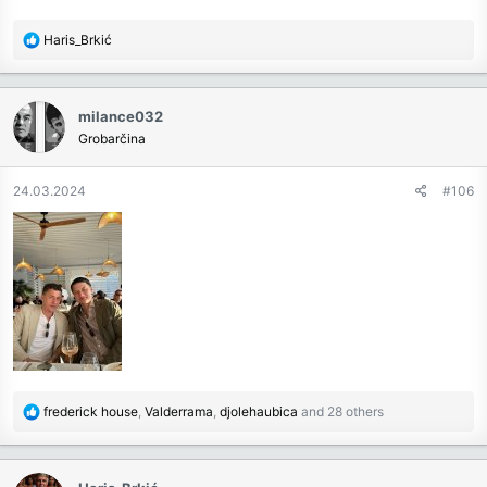
R
Haris_Brkić
e
a
c
milance032
t
Grobarčina
i
o
n
24.03.2024
#106
s
:
R
frederick house
,
Valderrama
,
djolehaubica
and 28 others
e
a
c