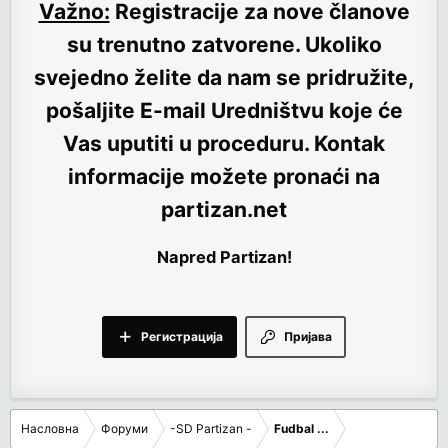
Važno:
Registracije za nove članove
su trenutno
zatvorene
. Ukoliko
svejedno želite da nam se pridružite,
pošaljite E-mail Uredništvu koje će
Vas uputiti u proceduru. Kontak
informacije možete pronaći na
partizan.net
Napred Partizan!
Регистрација
Пријава
Насловна
Форуми
-SD Partizan -
Fudbal ...