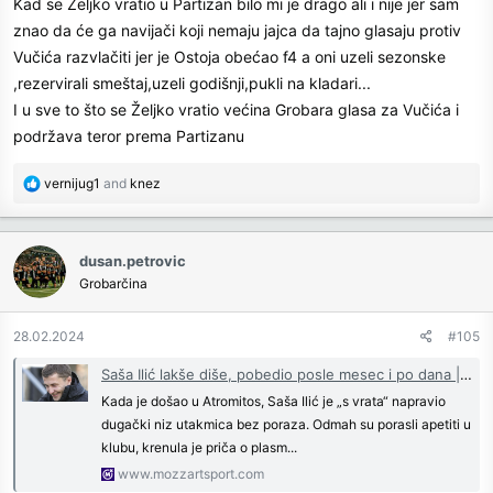
Kad se Željko vratio u Partizan bilo mi je drago ali i nije jer sam
znao da će ga navijači koji nemaju jajca da tajno glasaju protiv
Vučića razvlačiti jer je Ostoja obećao f4 a oni uzeli sezonske
,rezervirali smeštaj,uzeli godišnji,pukli na kladari...
I u sve to što se Željko vratio većina Grobara glasa za Vučića i
podržava teror prema Partizanu
R
vernijug1
and
knez
e
a
c
dusan.petrovic
t
Grobarčina
i
o
n
28.02.2024
#105
s
:
Saša Ilić lakše diše, pobedio posle mesec i po dana | Mozzart Sport
Kada je došao u Atromitos, Saša Ilić je „s vrata“ napravio
dugački niz utakmica bez poraza. Odmah su porasli apetiti u
klubu, krenula je priča o plasm...
www.mozzartsport.com