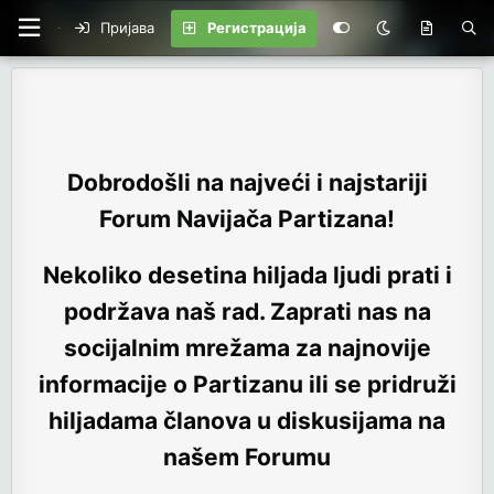
Пријава
Регистрација
Dobrodošli na najveći i najstariji
Forum Navijača Partizana!
Nekoliko desetina hiljada ljudi prati i
podržava naš rad. Zaprati nas na
socijalnim mrežama za najnovije
informacije o Partizanu ili se pridruži
hiljadama članova u diskusijama na
našem Forumu