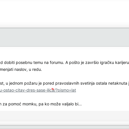
 dobiti posebnu temu na forumu. A pošto je završio igračku karijeru,
menjati naslov, u redu.
, u jednom požaru je pored pravoslavnih svetinja ostala netaknuta jo
u-ostao-citav-dres-sase-ilica/?pismo=lat
un za pomoć momku, pa ko može valjalo bi...