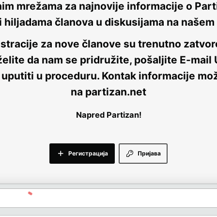
nim mrežama za najnovije informacije o Parti
i hiljadama članova u diskusijama na naše
stracije za nove članove su trenutno
zatvor
elite da nam se pridružite, pošaljite E-mail
 uputiti u proceduru. Kontak informacije mo
na
partizan.net
Napred Partizan!
Регистрација
Пријава