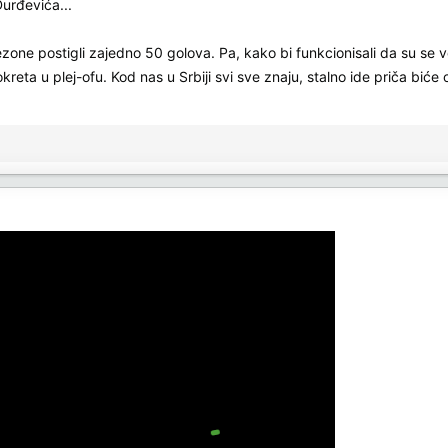
Đurđevića...
ezone postigli zajedno 50 golova. Pa, kako bi funkcionisali da su se vole
ta u plej-ofu. Kod nas u Srbiji svi sve znaju, stalno ide priča biće