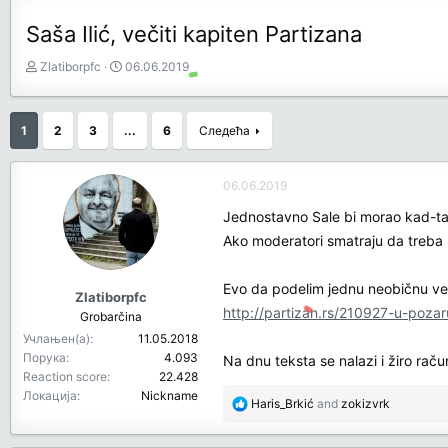
Saša Ilić, večiti kapiten Partizana
З
Д
Zlatiborpfc
06.06.2019
а
а
ч
т
е
у
1
2
3
...
6
Следећа
т
м
н
п
и
о
06.06.2019
к
к
Jednostavno Sale bi morao kad-tad
т
р
е
е
Ako moderatori smatraju da treba 
м
т
е
а
Evo da podelim jednu neobičnu vest
њ
Zlatiborpfc
http://partizan.rs/210927-u-pozar
а
Grobarčina
Учлањен(а)
11.05.2018
Порука
4.093
Na dnu teksta se nalazi i žiro rač
Reaction score
22.428
Локација
Nickname
R
Haris_Brkić
and
zokizvrk
e
a