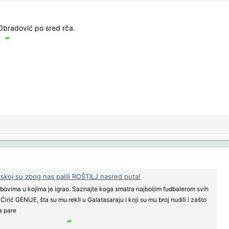
Obradović po sred rča.
rskoj su zbog nas palili ROŠTILJ nasred puta!
lubovima u kojima je igrao. Saznajte koga smatra najboljim fudbalerom svih
irić GENIJE, šta su mu rekli u Galatasaraju i koji su mu broj nudili i zašto
za pare