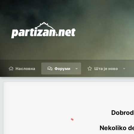
Насловна
Форуми
Шта је ново
Dobrodo
Nekoliko de