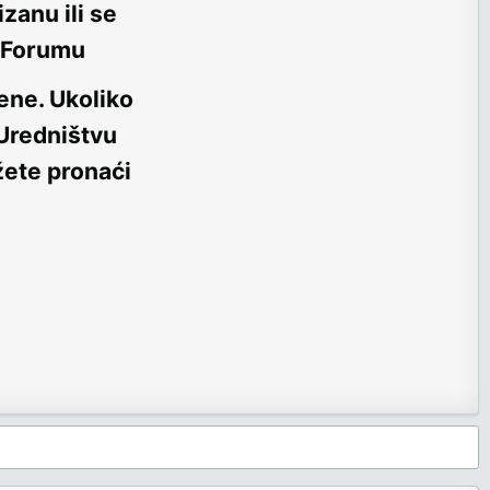
zanu ili se
m Forumu
ene
. Ukoliko
 Uredništvu
žete pronaći