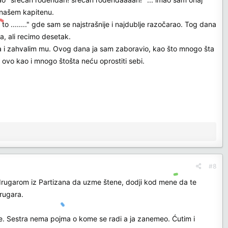
 našem kapitenu.
 ........" gde sam se najstrašnije i najdublje razočarao. Tog dana
, ali recimo desetak.
a i zahvalim mu. Ovog dana ja sam zaboravio, kao što mnogo šta
i ovo kao i mnogo štošta neću oprostiti sebi.
#8
drugarom iz Partizana da uzme štene, dodji kod mene da te
rugara.
le. Sestra nema pojma o kome se radi a ja zanemeo. Ćutim i