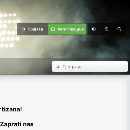
Пријава
Регистрација
rtizana!
 Zaprati nas