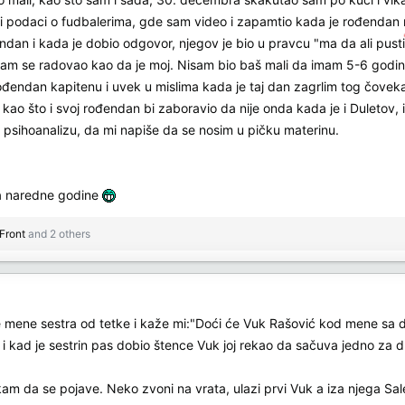
bili podaci o fudbalerima, gde sam video i zapamtio kada je rođendan
an i kada je dobio odgovor, njegov je bio u pravcu "ma da ali pusti to
am se radovao kao da je moj. Nisam bio baš mali da imam 5-6 godina
đendan kapitenu i uvek u mislima kada je taj dan zagrlim tog čovek
, kao što i svoj rođendan bi zaboravio da nije onda kada je i Duletov, 
 psihoanalizu, da mi napiše da se nosim u pičku materinu.
a naredne godine
Front
and 2 others
 mene sestra od tetke i kaže mi:"Doći će Vuk Rašović kod mene sa 
i kad je sestrin pas dobio štence Vuk joj rekao da sačuva jedno za d
kam da se pojave. Neko zvoni na vrata, ulazi prvi Vuk a iza njega Sa