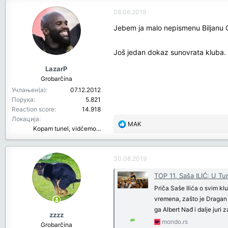
c
08.06.2019
t
i
Jebem ja malo nepismenu Biljanu 
o
n
Još jedan dokaz sunovrata kluba.
s
:
LazarP
Grobarčina
Учлањен(а)
07.12.2012
Порука
5.821
Reaction score
14.918
Локација
R
MAK
Kopam tunel, vidćemo...
e
a
c
30.08.2019
t
i
TOP 11, Saša ILIĆ: U Tu
o
Priča Saše Ilića o svim k
n
vremena, zašto je Dragan Ć
s
ga Albert Nađ i dalje juri 
:
zzzz
mondo.rs
Grobarčina