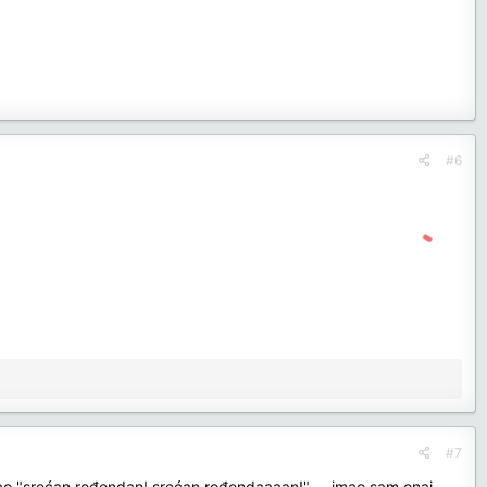
#6
#7
kao "srećan rođendan! srećan rođendaaaan!" ... imao sam onaj