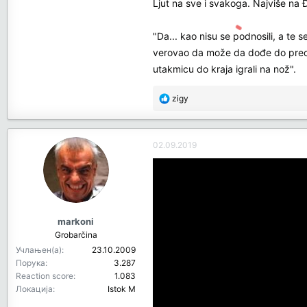
Ljut na sve i svakoga. Najviše na 
"Da... kao nisu se podnosili, a te s
verovao da može da dođe do preokre
utakmicu do kraja igrali na nož".
R
zigy
e
a
c
02.09.2019
t
i
o
n
s
:
markoni
Grobarčina
Учлањен(а)
23.10.2009
Порука
3.287
Reaction score
1.083
Локација
Istok M