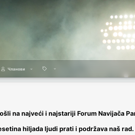
Чланови
šli na najveći i najstariji Forum Navijača Pa
setina hiljada ljudi prati i podržava naš rad.