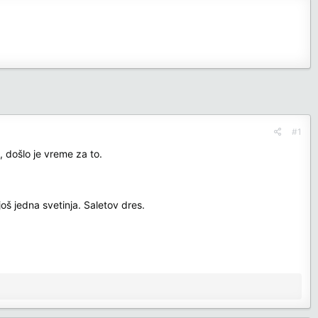
#1
 došlo je vreme za to.
š jedna svetinja. Saletov dres.