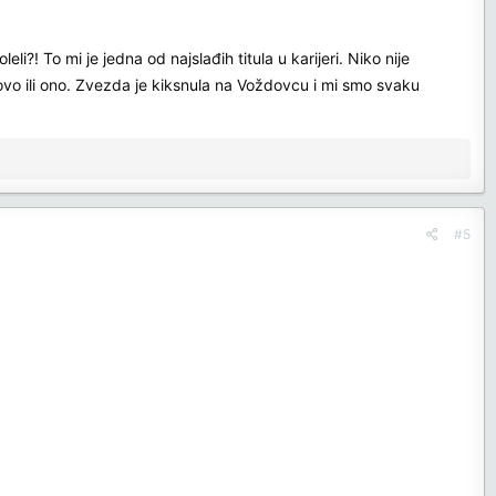
li?! To mi je jedna od najslađih titula u karijeri. Niko nije
 ovo ili ono. Zvezda je kiksnula na Voždovcu i mi smo svaku
#5