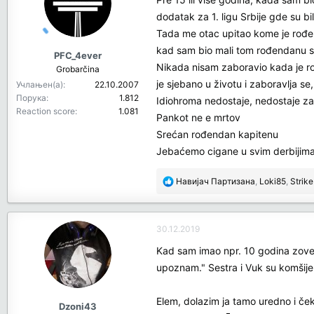
o
dodatak za 1. ligu Srbije gde su 
n
Tada me otac upitao kome je rođend
s
kad sam bio mali tom rođendanu s
:
PFC_4ever
Nikada nisam zaboravio kada je ro
Grobarčina
je sjebano u životu i zaboravlja se
Учлањен(а)
22.10.2007
Порука
1.812
Idiohroma nedostaje, nedostaje za
Reaction score
1.081
Pankot ne e mrtov
Srećan rođendan kapitenu
Jebaćemo cigane u svim derbijim
R
Навијач Партизана
,
Loki85
,
Strike
e
a
c
30.12.2019
t
i
Kad sam imao npr. 10 godina zove
o
upoznam." Sestra i Vuk su komšije 
n
s
Elem, dolazim ja tamo uredno i če
:
Dzoni43