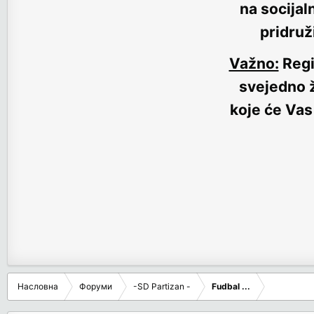
na socijal
pridruž
Važno:
Regi
svejedno ž
koje će Vas
Насловна
Форуми
-SD Partizan -
Fudbal ...