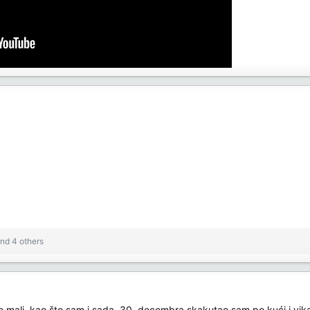
nd 4 others
bio mali, kao što sam i sada, 30. decembra skakutao sam po kući i vi