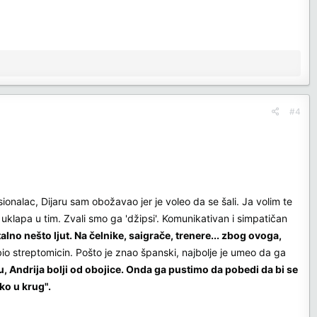
#4
onalac, Dijaru sam obožavao jer je voleo da se šali. Ja volim te
uklapa u tim. Zvali smo ga 'džipsi'. Komunikativan i simpatičan
talno nešto ljut. Na čelnike, saigrače, trenere... zbog ovoga,
 bio streptomicin. Pošto je znao španski, najbolje je umeo da ga
u, Andrija bolji od obojice. Onda ga pustimo da pobedi da bi se
ko u krug".