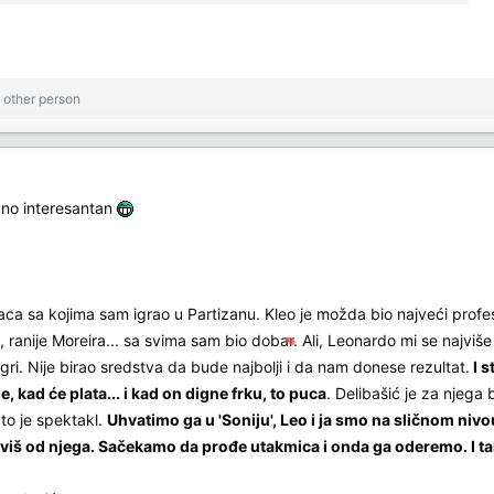
 other person
bno interesantan
aca sa kojima sam igrao u Partizanu. Kleo je možda bio najveći profesi
ranije Moreira... sa svima sam bio dobar. Ali, Leonardo mi se najviše 
gri. Nije birao sredstva da bude najbolji i da nam donese rezultat.
I s
 kad će plata... i kad on digne frku, to puca
. Delibašić je za njega
 to je spektakl.
Uhvatimo ga u 'Soniju', Leo i ja smo na sličnom nivo
iviš od njega. Sačekamo da prođe utakmica i onda ga oderemo. I ta