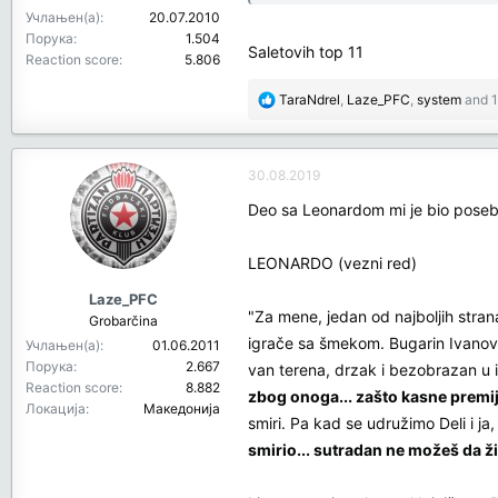
Учлањен(а)
20.07.2010
Порука
1.504
Saletovih top 11
Reaction score
5.806
R
TaraNdrel
,
Laze_PFC
,
system
and 1
e
a
c
30.08.2019
t
i
Deo sa Leonardom mi je bio pose
o
n
LEONARDO (vezni red)
s
:
Laze_PFC
"Za mene, jedan od najboljih stran
Grobarčina
igrače sa šmekom. Bugarin Ivanov, 
Учлањен(а)
01.06.2011
Порука
2.667
van terena, drzak i bezobrazan u i
Reaction score
8.882
zbog onoga... zašto kasne premije,
Локација
Македонија
smiri. Pa kad se udružimo Deli i ja,
smirio... sutradan ne možeš da ž