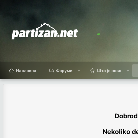
Насловна
Форуми
Шта је ново
Dobrodo
Nekoliko de