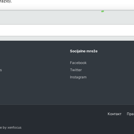
razio).
Socijalne mreže
Facebook
s
Twitter
Instagram
Контакт
Пра
e
by xenfocus