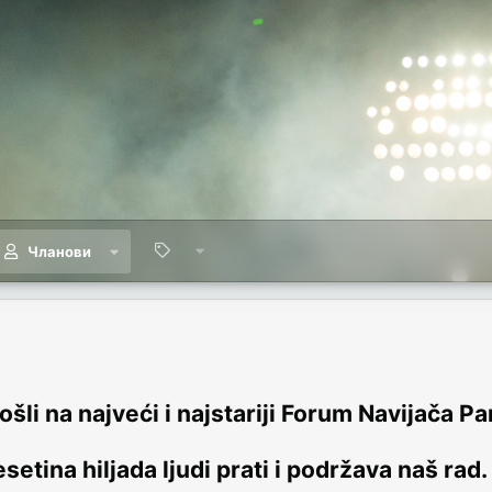
Чланови
šli na najveći i najstariji Forum Navijača Pa
setina hiljada ljudi prati i podržava naš rad.