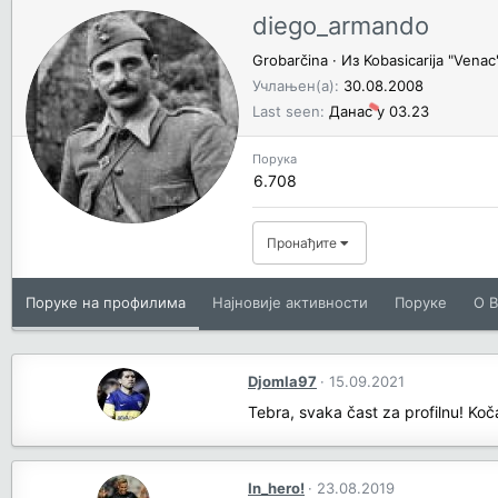
diego_armando
Grobarčina
·
Из
Kobasicarija "Venac"
Учлањен(а)
30.08.2008
Last seen
Данас у 03.23
Порука
6.708
Пронађите
Поруке на профилима
Најновије активности
Поруке
O В
Djomla97
15.09.2021
Tebra, svaka čast za profilnu! Koč
In_hero!
23.08.2019