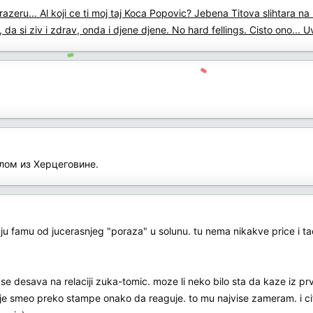
ru... Al koji ce ti moj taj Koca Popovic? Jebena Titova slihtara na kra
 da si ziv i zdrav, onda i djene djene. No hard fellings. Cisto ono..
клом из Херцеговине.
raju famu od jucerasnjeg "poraza" u solunu. tu nema nikakve price i t
 se desava na relaciji zuka-tomic. moze li neko bilo sta da kaze iz pr
nije smeo preko stampe onako da reaguje. to mu najvise zameram. i cifr