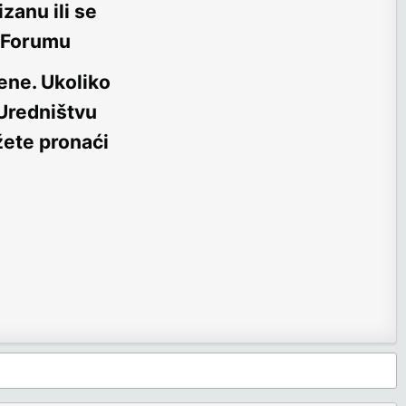
zanu ili se
m Forumu
ene
. Ukoliko
 Uredništvu
žete pronaći