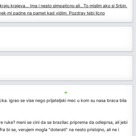
ju krajeva... Ima i nesto simpaticno,ali...To mislim ako si Srbin.
. Uvek mi padne na pamet kad vidim. Pozdrav tebi licno
acka. igrao se vise nego prijateljski mec u kom su nasa braca bila
ve ruke? meni se cini da se brazilac priprema da odleprsa, ali jebi
a bi se, verujem mogla "doterati" na nesto pristojno, ali ne i