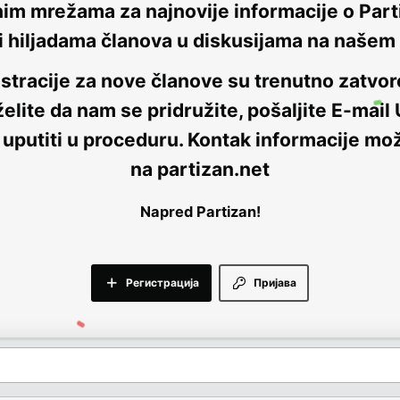
nim mrežama za najnovije informacije o Parti
i hiljadama članova u diskusijama na naše
stracije za nove članove su trenutno
zatvor
elite da nam se pridružite, pošaljite E-mail
 uputiti u proceduru. Kontak informacije mo
na
partizan.net
Napred Partizan!
Регистрација
Пријава