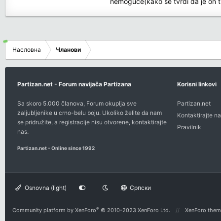
nemoguce(kako se tvrdi da je on t
Насловна
Чланови
Partizan.net - Forum navijača Partizana
Korisni linkovi
Sa skoro 5.000 članova, Forum okuplja sve
Partizan.net
zaljubljenike u crno-belu boju. Ukoliko želite da nam
Kontaktirajte na
se pridružite, a registracije nisu otvorene,
kontaktirajte
Pravilnik
nas
.
Partizan.net - Online since 1992
Osnovna (light)
Српски
®
Community platform by XenForo
© 2010-2023 XenForo Ltd.
XenForo them