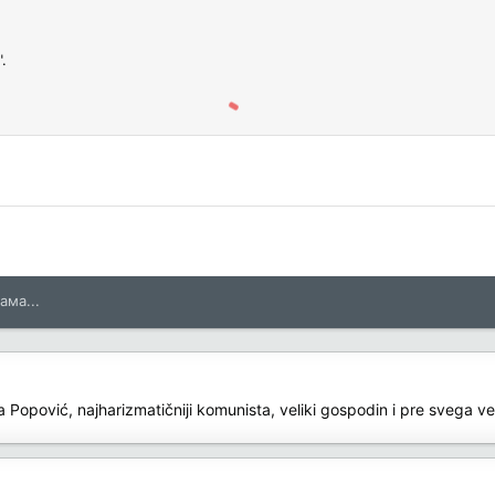
.
ама...
a Popović, najharizmatičniji komunista, veliki gospodin i pre svega v