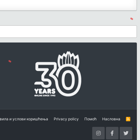
вила и услови коришћења
Privacy policy
Помоћ
Насловна
R
S
S