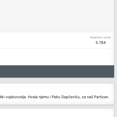
Reaction score
5.784
eliki vojskovodja. Hvala njemu i Peku Dapčeviću, za naš Partizan.