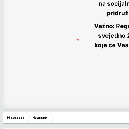
na socijal
pridruž
Važno:
Regi
svejedno ž
koje će Vas
Насловна
Чланови