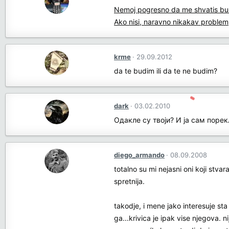
Nemoj pogresno da me shvatis buraze
Ako nisi, naravno nikakav problem,
krme
29.09.2012
da te budim ili da te ne budim?
dark
03.02.2010
Одакле су твоји? И ја сам поре
diego_armando
08.09.2008
totalno su mi nejasni oni koji stva
spretnija.
takodje, i mene jako interesuje sta
ga...krivica je ipak vise njegova. 