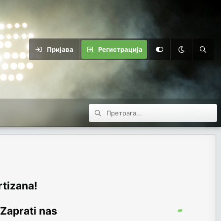
Пријава
Регистрација
rtizana!
 Zaprati nas