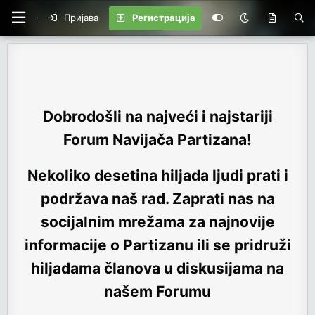
Пријава
Регистрација
Dobrodošli na najveći i najstariji
Forum Navijača Partizana!
Nekoliko desetina hiljada ljudi prati i
podržava naš rad. Zaprati nas na
socijalnim mrežama za najnovije
informacije o Partizanu ili se pridruži
hiljadama članova u diskusijama na
našem Forumu