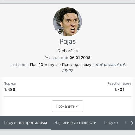
Pajas
Grobarčina
Учлањен(а)
06.01.2008
Last seen
Пре 13 минута
·
Прегледа тему
Letnji prelazni rok
26/27
Порука
Reaction score
1.396
1.701
Пронађите
Поруке на профилима
Најновије активности
Поруке
O Вам