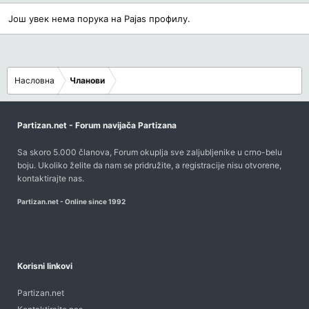
Још увек нема порука на Pajas профилу.
Насловна
Чланови
Partizan.net - Forum navijača Partizana
Sa skoro 5.000 članova, Forum okuplja sve zaljubljenike u crno-belu
boju. Ukoliko želite da nam se pridružite, a registracije nisu otvorene,
kontaktirajte nas
.
Partizan.net - Online since 1992
Korisni linkovi
Partizan.net