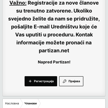
Važno:
Registracije za nove članove
su trenutno
zatvorene
. Ukoliko
svejedno želite da nam se pridružite,
pošaljite E-mail Uredništvu koje će
Vas uputiti u proceduru. Kontak
informacije možete pronaći na
partizan.net
Napred Partizan!
Регистрација
Пријава
Насловна
Чланови