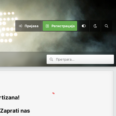
Пријава
Регистрација
rtizana!
 Zaprati nas