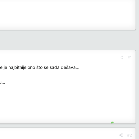
#1
 je najbitnije ono što se sada dešava...
...
#2