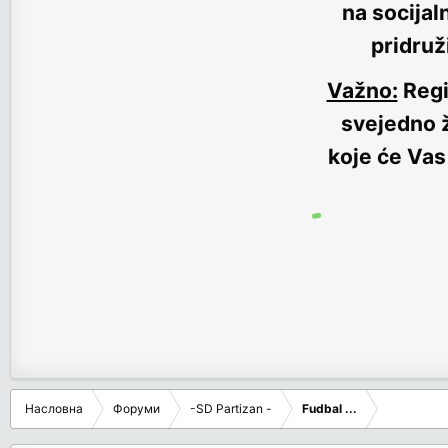
na socijal
pridruž
Važno:
Regi
svejedno ž
koje će Vas
Насловна
Форуми
-SD Partizan -
Fudbal ...