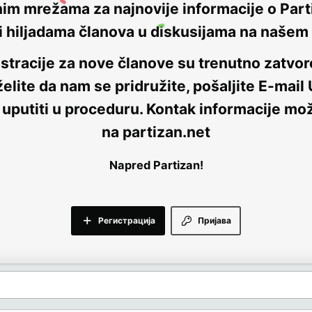
nim mrežama za najnovije informacije o Parti
i hiljadama članova u diskusijama na naše
stracije za nove članove su trenutno
zatvor
elite da nam se pridružite, pošaljite E-mail
 uputiti u proceduru. Kontak informacije mo
na
partizan.net
Napred Partizan!
Регистрација
Пријава