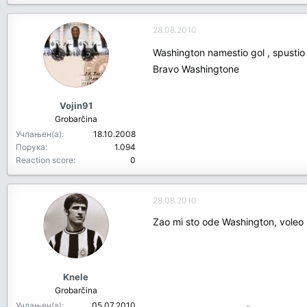
28.08.2010
Washington namestio gol , spustio 
Bravo Washingtone
Vojin91
Grobarčina
Учлањен(а)
18.10.2008
Порука
1.094
Reaction score
0
28.08.2010
Zao mi sto ode Washington, voleo 
Knele
Grobarčina
Учлањен(а)
05.07.2010