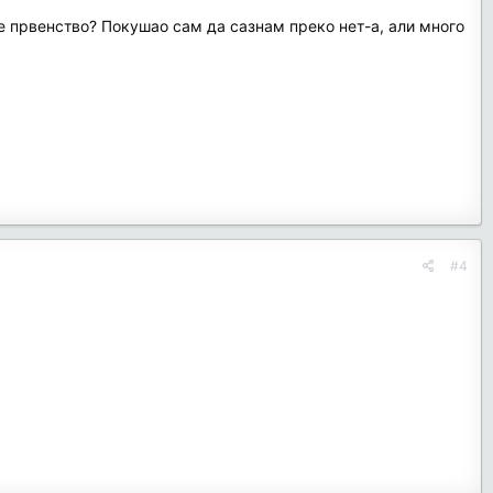
ње првенство? Покушао сам да сазнам преко нет-а, али много
#4