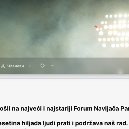
Чланови
šli na najveći i najstariji Forum Navijača Pa
setina hiljada ljudi prati i podržava naš rad.