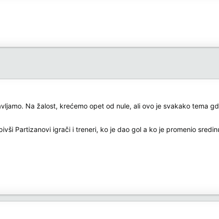
avljamo. Na žalost, krećemo opet od nule, ali ovo je svakako tema gde
bivši Partizanovi igrači i treneri, ko je dao gol a ko je promenio sredinu