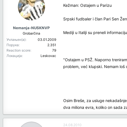
Kežman: Ostajem u Parizu
Srpski fudbaler i član Pari Sen Že
Nemanja-NUSKNVP
Mediji u Italiji su preneli infor
Grobarčina
Учлањен(а)
03.01.2009
Порука
2.351
Reaction score
79
Локација
Leskovac
"Ostajem u PSŽ. Naporno treniram z
problem, već klupski. Nemam loš
Osim Breše, za usluge nekadašnjeg
dva miliona evra, koliko on sada z
24.08.2010