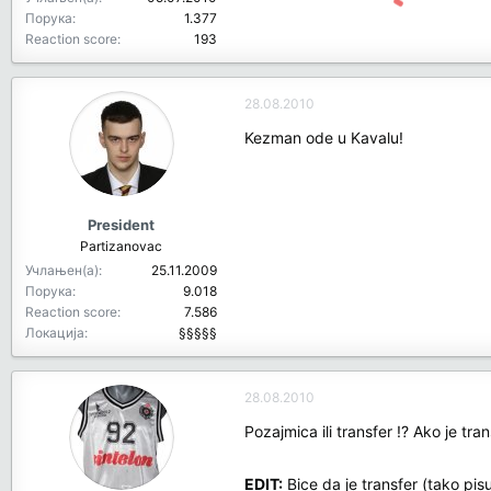
Порука
1.377
Reaction score
193
28.08.2010
Kezman ode u Kavalu!
President
Partizanovac
Учлањен(а)
25.11.2009
Порука
9.018
Reaction score
7.586
Локација
§§§§§
28.08.2010
Pozajmica ili transfer !? Ako je tra
EDIT:
Bice da je transfer (tako pisu 