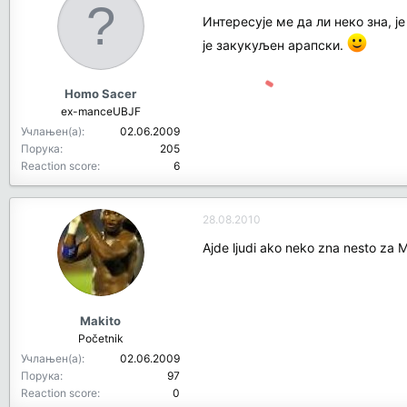
Интересује ме да ли неко зна, 
је закукуљен арапски.
Homo Sacer
ex-manceUBJF
Учлањен(а)
02.06.2009
Порука
205
Reaction score
6
28.08.2010
Ajde ljudi ako neko zna nesto za 
Makito
Početnik
Учлањен(а)
02.06.2009
Порука
97
Reaction score
0