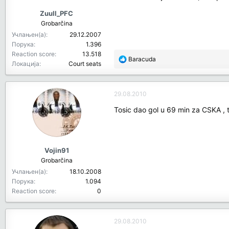
Zuull_PFC
Grobarčina
Учлањен(а)
29.12.2007
Порука
1.396
Reaction score
13.518
R
Baracuda
Локација
Court seats
e
a
c
29.08.2010
t
i
Tosic dao gol u 69 min za CSKA , 
o
n
s
:
Vojin91
Grobarčina
Учлањен(а)
18.10.2008
Порука
1.094
Reaction score
0
29.08.2010