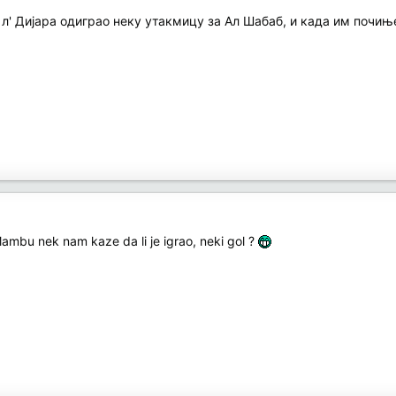
је л' Дијара одиграо неку утакмицу за Ал Шабаб, и када им почи
Mambu nek nam kaze da li je igrao, neki gol ?