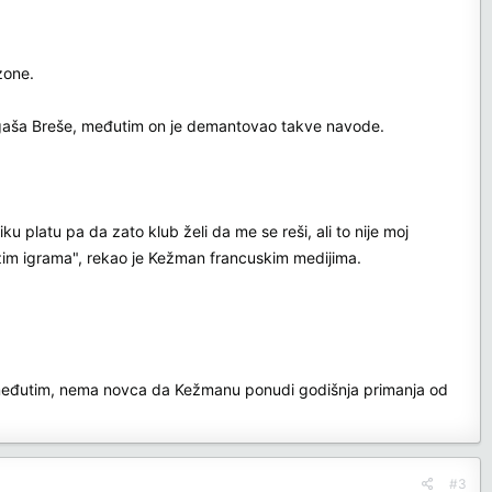
zone.
oligaša Breše, međutim on je demantovao takve navode.
platu pa da zato klub želi da me se reši, ali to nije moj
m igrama", rekao je Kežman francuskim medijima.
a, međutim, nema novca da Kežmanu ponudi godišnja primanja od
#3