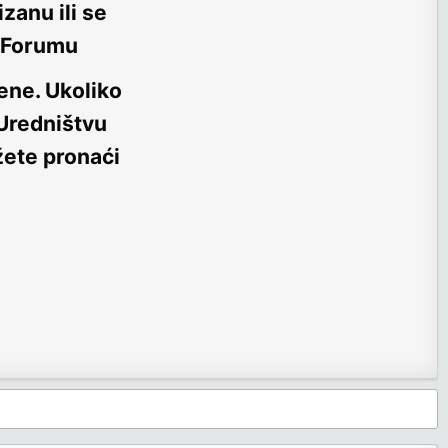
zanu ili se
m Forumu
ene
. Ukoliko
 Uredništvu
žete pronaći