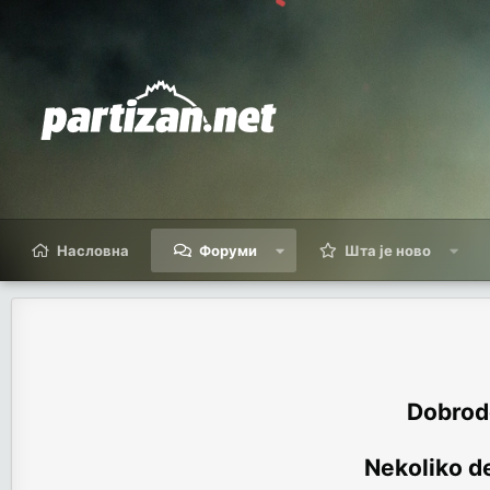
Насловна
Форуми
Шта је ново
Dobrodo
Nekoliko de