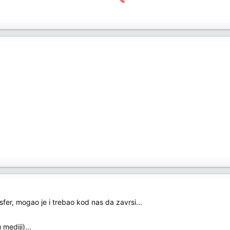
nsfer, mogao je i trebao kod nas da zavrsi...
mediji)...