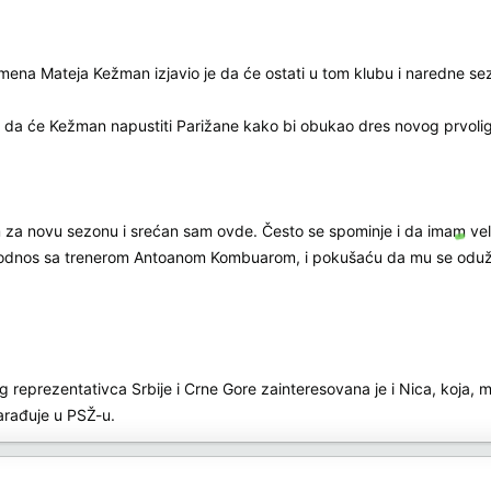
rmena Mateja Kežman izjavio je da će ostati u tom klubu i naredne se
maciju da će Kežman napustiti Parižane kako bi obukao dres novog prv
a novu sezonu i srećan sam ovde. Često se spominje i da imam veliku 
 odnos sa trenerom Antoanom Kombuarom, i pokušaću da mu se oduži
 reprezentativca Srbije i Crne Gore zainteresovana je i Nica, koj
arađuje u PSŽ-u.