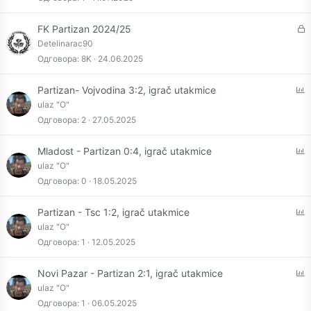
l
З
FK Partizan 2024/25
а
Detelinarac90
т
Одговора
8K
24.06.2025
в
о
P
Partizan- Vojvodina 3:2, igrač utakmice
р
o
ulaz "O"
е
l
Одговора
2
27.05.2025
н
l
а
P
Mladost - Partizan 0:4, igrač utakmice
o
ulaz "O"
l
Одговора
0
18.05.2025
l
P
Partizan - Tsc 1:2, igrač utakmice
o
ulaz "O"
l
Одговора
1
12.05.2025
l
P
Novi Pazar - Partizan 2:1, igrač utakmice
o
ulaz "O"
l
Одговора
1
06.05.2025