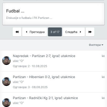
Fudbal ...
Diskusije o fudbalu i FK Partizan ...
First
Last
Претходна
3 of 17
Следећа
Филтери
P
Napredak - Partizan 2:7, igrač utakmice
o
ulaz "O"
l
Одговора
2
10.08.2025
l
P
Partizan - Hibernian 0:2, igrač utakmice
o
ulaz "O"
l
Одговора
3
08.08.2025
l
P
Partizan - Radnički Kg 2:1, igrač utakmice
o
ulaz "O"