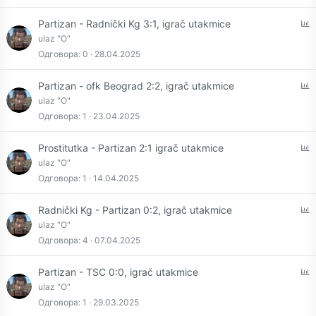
l
P
Partizan - Radnički Kg 3:1, igrač utakmice
o
ulaz "O"
l
Одговора
0
28.04.2025
l
P
Partizan - ofk Beograd 2:2, igrač utakmice
o
ulaz "O"
l
Одговора
1
23.04.2025
l
P
Prostitutka - Partizan 2:1 igrač utakmice
o
ulaz "O"
l
Одговора
1
14.04.2025
l
P
Radnički Kg - Partizan 0:2, igrač utakmice
o
ulaz "O"
l
Одговора
4
07.04.2025
l
P
Partizan - TSC 0:0, igrač utakmice
o
ulaz "O"
l
Одговора
1
29.03.2025
l