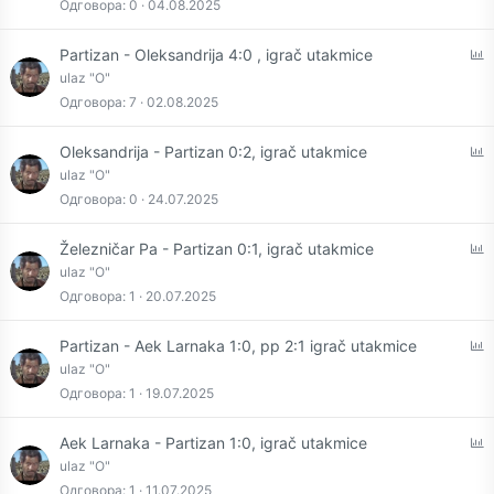
l
Одговора
0
04.08.2025
l
P
Partizan - Oleksandrija 4:0 , igrač utakmice
o
ulaz "O"
l
Одговора
7
02.08.2025
l
P
Oleksandrija - Partizan 0:2, igrač utakmice
o
ulaz "O"
l
Одговора
0
24.07.2025
l
P
Železničar Pa - Partizan 0:1, igrač utakmice
o
ulaz "O"
l
Одговора
1
20.07.2025
l
P
Partizan - Aek Larnaka 1:0, pp 2:1 igrač utakmice
o
ulaz "O"
l
Одговора
1
19.07.2025
l
P
Aek Larnaka - Partizan 1:0, igrač utakmice
o
ulaz "O"
l
Одговора
1
11.07.2025