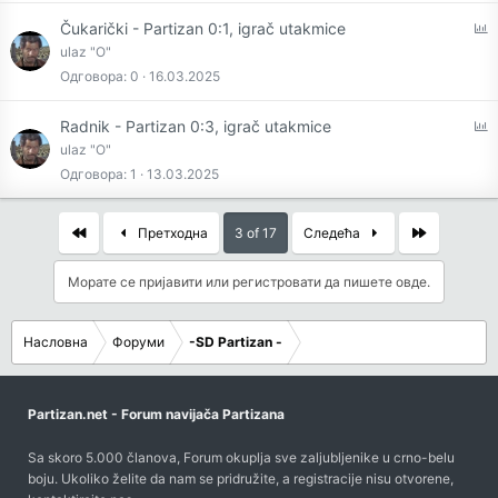
P
Čukarički - Partizan 0:1, igrač utakmice
o
ulaz "O"
l
Одговора
0
16.03.2025
l
P
Radnik - Partizan 0:3, igrač utakmice
o
ulaz "O"
l
Одговора
1
13.03.2025
l
First
Last
Претходна
3 of 17
Следећа
Морате се пријавити или регистровати да пишете овде.
Насловна
Форуми
-SD Partizan -
Partizan.net - Forum navijača Partizana
Sa skoro 5.000 članova, Forum okuplja sve zaljubljenike u crno-belu
boju. Ukoliko želite da nam se pridružite, a registracije nisu otvorene,