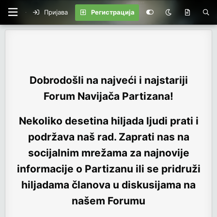
Пријава
Регистрација
Dobrodošli na najveći i najstariji
Forum Navijača Partizana!
Nekoliko desetina hiljada ljudi prati i
podržava naš rad. Zaprati nas na
socijalnim mrežama za najnovije
informacije o Partizanu ili se pridruži
hiljadama članova u diskusijama na
našem Forumu