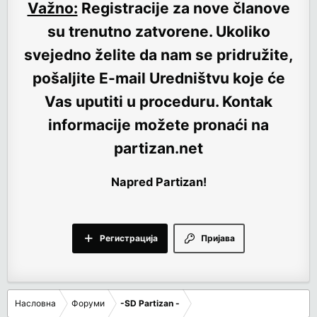
Važno:
Registracije za nove članove
su trenutno
zatvorene
. Ukoliko
svejedno želite da nam se pridružite,
pošaljite E-mail Uredništvu koje će
Vas uputiti u proceduru. Kontak
informacije možete pronaći na
partizan.net
Napred Partizan!
Регистрација
Пријава
Насловна
Форуми
-SD Partizan -